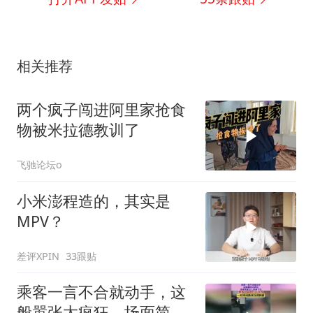
相关推荐
两个疯子闯进阿里家抢食
物被米拉德教训了
飞驰论坛o
小米澎程造的，其实是
MPV？
差评XPIN
33跟贴
乘客一言不合就动手，这
般嚣张太疯狂，场面简直