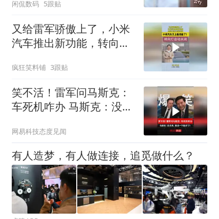
闲侃数码
5跟贴
又给雷军骄傲上了，小米
汽车推出新功能，转向灯
可以自动关闭！
疯狂笑料铺
3跟贴
笑不活！雷军问马斯克：
车死机咋办 马斯克：没关
系，重启一下就好了！
网易科技态度见闻
有人造梦，有人做连接，追觅做什么？