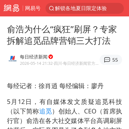
网易号
解锁各地夏日限定体验
白海豚将正面袭击贯穿浙江
俞浩为什么“疯狂”刷屏？专家
视频丨中国东方电气集团原党组副书记、董事宋致远被查
拆解追觅品牌营销三大打法
黄金创今年来最大单周涨幅
四川宜宾市珙县发生3.4级地震
每日经济新闻
55
女子网购名牌包发现是自己丢的那只
2026-05-14 21:32
·四川
·每日经济新闻官方网易号
香港宏福苑火灾或由烟头引起
每经记者：徐肖逍 每经编辑：廖丹
浙江台州《告全体市民书》
女主硬加吻戏短剧已下架
5月12日，有自媒体发文质疑追觅科技
郑丽文：台湾从来没有“独立”过
（以下简称
追觅
）创始人、CEO（首席执
实时追踪台风白海豚
行官）俞浩在各大社交媒体平台高调刷屏