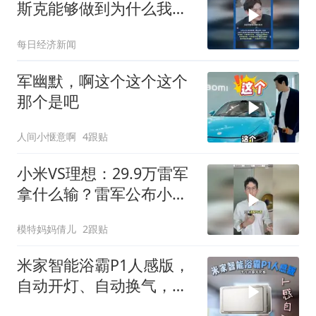
斯克能够做到为什么我们
不能？
每日经济新闻
军幽默，啊这个这个这个
那个是吧
人间小惬意啊
4跟贴
小米VS理想：29.9万雷军
拿什么输？雷军公布小米
澎程预售价
模特妈妈倩儿
2跟贴
米家智能浴霸P1人感版，
自动开灯、自动换气，更
智能更懂你