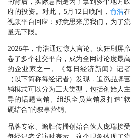
刘浩存百花奖开幕式红裙起舞
的背后，实际意图是为了拿到多个地方政
府的投资。对此，5月12日晚间，
俞浩
在
因定位纠纷男子将外卖员砍成植物人
视频平台回应：好意思来黑我们，为了流
媒体：“内容由AI生成”不是免责盾牌
量无下限。
多个明星演唱会取消
上海轮渡全线停航
2026年，俞浩通过惊人言论、疯狂刷屏席
卷了多个社交平台，成为全网讨论度最高
制冰厂工人旺季能月入一万三
的企业家之一。《每日经济新闻》记者
人民的健康、体质、幸福一脉相承
（以下简称每经记者）发现，追觅品牌营
销模式可以分为三大类型，包括创始人主
导的话题营销、组织全员营销及打造“软
硬结合”的叙事营销。
品牌专家、瞻胜传播创始合伙人庞瑞接受
每经记者采访时表示，这个现象体现了流