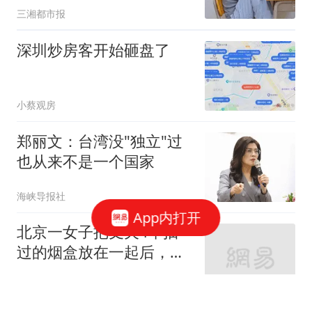
三湘都市报
抓住“一人留长发、一人脸
上有一块痣”关键细节，还
深圳炒房客开始砸盘了
原事实真相
小蔡观房
郑丽文：台湾没"独立"过
也从来不是一个国家
海峡导报社
App内打开
北京一女子把丈夫4年抽
过的烟盒放在一起后，发
现了一个惊人秘密！
周哥一影视