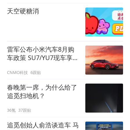
天空硬糖消
雷军公布小米汽车8月购
车政策 SU7/YU7现车享3
年0息
CNMO科技
6跟贴
春晚第一席，为什么给了
追觅扫地机？
36氪
37跟贴
追觅创始人俞浩谈造车 马