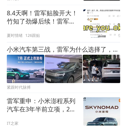
8.4天啊！雷军贴脸开大！
竹知了劲爆后续！雷军真
敢回啊！
夏时情绪
126跟贴
小米汽车第三战，雷军为什么选择了，争议最大的增程车？
紧跟时代脉搏
雷军重申：小米澎程系列
汽车在3年半前立项，2年
前开始路测
IT之家