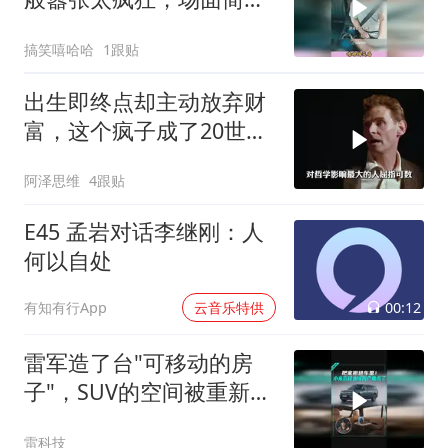
让人惊掉下巴
搞笑嘻哈哈
1跟贴
出生即终点却主动放弃财
富，这个疯子成了20世纪
最伟大的哲学家
阿泽思维
4跟贴
E45 孟岩对话李继刚：人
何以自处
00:12
有知有行App
云音乐特供
雷军造了台"可移动的房
子"，SUV的空间被重新定
义了
雷科技