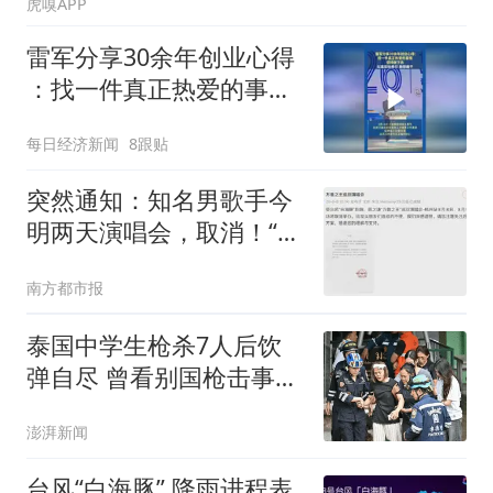
虎嗅APP
雷军分享30余年创业心得
：找一件真正热爱的事
情，坚持做下去；以高目
每日经济新闻
8跟贴
标牵引，敢想敢干
突然通知：知名男歌手今
明两天演唱会，取消！“为
保障大家的人身安全”
南方都市报
泰国中学生枪杀7人后饮
弹自尽 曾看别国枪击事件
视频
澎湃新闻
台风“白海豚” 降雨进程表