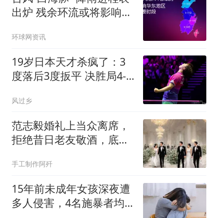
出炉 残余环流或将影响北
方
环球网资讯
19岁日本天才杀疯了：3
度落后3度扳平 决胜局4-8
后轰7-0逆转进4强
风过乡
范志毅婚礼上当众离席，
拒绝昔日老友敬酒，底线
比人情更硬
手工制作阿歼
15年前未成年女孩深夜遭
多人侵害，4名施暴者均
辩称只是协助，广东检方