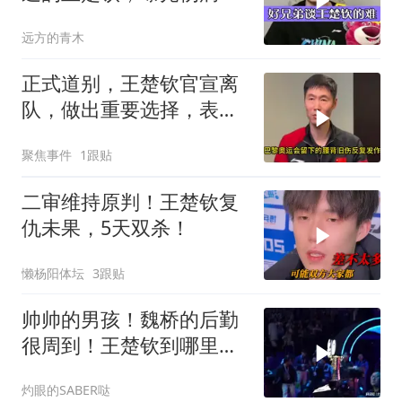
近期安排
远方的青木
正式道别，王楚钦官宣离
队，做出重要选择，表态
享受热爱且珍惜
聚焦事件
1跟贴
二审维持原判！王楚钦复
仇未果，5天双杀！
懒杨阳体坛
3跟贴
帅帅的男孩！魏桥的后勤
很周到！王楚钦到哪里，
都会有人跟着！
灼眼的SABER哒