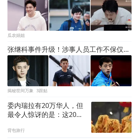
瓜农娟姐
张继科事件升级！涉事人员工作不保仅开胃菜，更严重的还在后面
揭秘世间万象
3跟贴
委内瑞拉有20万华人，但
最令人惊讶的是：这20万
人里，竟有九成左右都来
背包旅行
自同一个县城