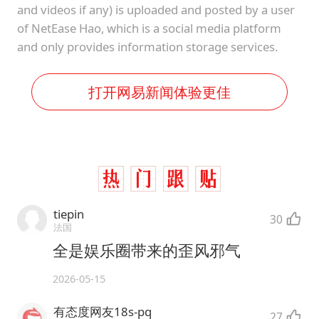
and videos if any) is uploaded and posted by a user
of NetEase Hao, which is a social media platform
and only provides information storage services.
打开网易新闻体验更佳
tiepin
30
法国
全是娱乐圈带来的歪风邪气
2026-05-15
有态度网友18s-pq
27