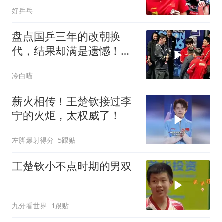
松岛辉空碰王楚钦苦主 陈
好乒乓
幸同冲女单8强
盘点国乒三年的改朝换
代，结果却满是遗憾！，
有的累了，有的走了
冷白喵
薪火相传！王楚钦接过李
宁的火炬，太权威了！
左脚爆射得分
5跟贴
王楚钦小不点时期的男双
九分看世界
1跟贴