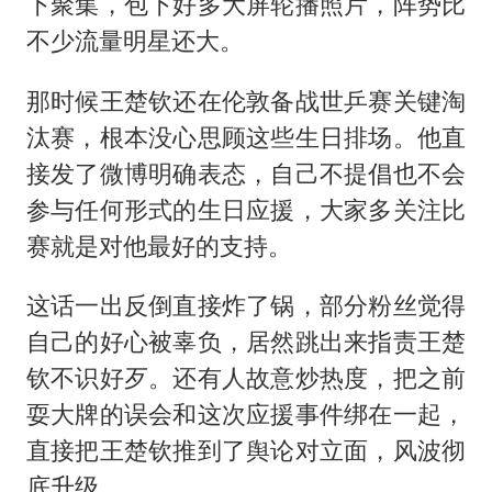
下聚集，包下好多大屏轮播照片，阵势比
不少流量明星还大。
那时候王楚钦还在伦敦备战世乒赛关键淘
汰赛，根本没心思顾这些生日排场。他直
接发了微博明确表态，自己不提倡也不会
参与任何形式的生日应援，大家多关注比
赛就是对他最好的支持。
这话一出反倒直接炸了锅，部分粉丝觉得
自己的好心被辜负，居然跳出来指责王楚
钦不识好歹。还有人故意炒热度，把之前
耍大牌的误会和这次应援事件绑在一起，
直接把王楚钦推到了舆论对立面，风波彻
底升级。