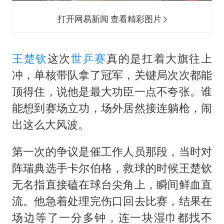
打开网易新闻 查看精彩图片
王楚钦
这次
世乒赛
真的是扛着大旗往上
冲，单核带队拿了冠军，关键局次次都能
顶得住，说他是最大功臣一点不夸张。谁
能想到赛场立功，场外居然接连躺枪，闹
出这么大风波。
第一次的争议是催工作人员那段，当时对
阵瑞典选手卡尔伯格，救球的时候王楚钦
无名指直接磕在球台尖角上，瞬间鲜血直
流。他急着处理完伤口回去比赛，结果在
场边等了一分多钟，连一块湿巾都找不