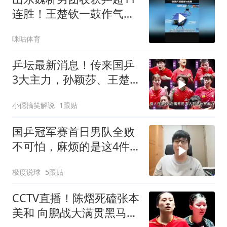
连胜！王楚钦一鼓作气连
胜四局锁定胜利！
咪咕体育
乒坛最新消息！传来国乒
3大主力，孙颖莎、王楚
钦、王曼昱消息
小僫搞笑解说
1跟贴
国乒冠军赛首日男队全败
不可怕，麻烦的是这4件
事，还要靠王楚钦
极度说球
5跟贴
CCTV直播！陈熠死磕张本
美和 向鹏战大满贯黑马