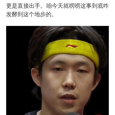
一枚俄导弹都没击落 泽连斯基发声
更是直接出手。咱今天就唠唠这事到底咋
多专业取消艺考 文化工作者要有文化
发酵到这个地步的。
“银行午休1.5小时”留个窗口行不行
41岁女子为鼓励女儿考上985研究生
总书记关心百姓身边这些民生大事