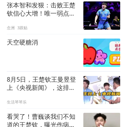
张本智和发狠：击败王楚
钦信心大增！唯一弱点已
弥补 目标两连冠
念洲
3跟贴
天空硬糖消
8月5日，王楚钦王曼昱登
上《央视新闻》，这排面
拉满了！
生活琴琴乐
看哭了！曹巍谈我们不知
道的王楚钦，曝光伤病和