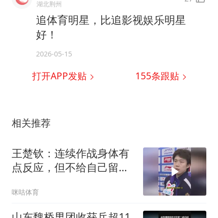
湖北荆州
追体育明星，比追影视娱乐明星
好！
2026-05-15
打开APP发贴
155
条跟贴
相关推荐
王楚钦：连续作战身体有
点反应，但不给自己留余
地全力以赴，周启豪他们
咪咕体育
也很辛苦
山东魏桥男团收获乒超11