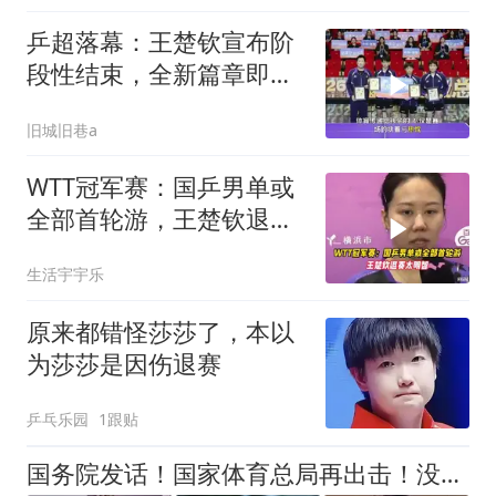
乒超落幕：王楚钦宣布阶
段性结束，全新篇章即将
开启
旧城旧巷a
WTT冠军赛：国乒男单或
全部首轮游，王楚钦退赛
太明智
生活宇宇乐
原来都错怪莎莎了，本以
为莎莎是因伤退赛
乒乓乐园
1跟贴
国务院发话！国家体育总局再出击！没提樊振东，却句句在“撑腰”