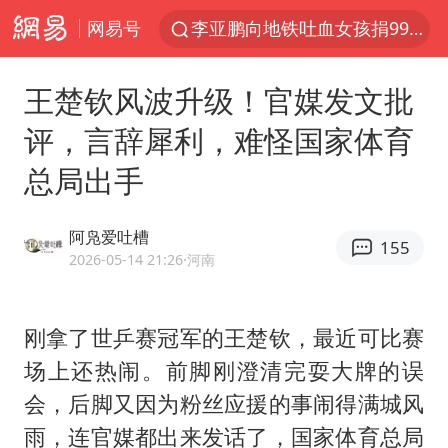
网易号
被泰航拒载中国乘客：免费改签没兑现
台风白海豚可能在浙江登陆
王楚钦风波升级！官媒发文批
38岁山东财大教授刘海明逝世
评，言辞犀利，难怪国家体育
因凡蒂诺首次公开道歉
总局出手
13岁少年白天写作业晚上夜市炒粉
《Monica》填词人黎彼得去世
阿凫爱吐槽
155
FIFA官方支持因凡蒂诺
2026-05-14 21:26
·河南
陕西柞水遭遇暴雨五千余户群众转移
谷歌首席科学家Jeff Dean离职创业
刚拿了
世乒赛
冠军的
王楚钦
，最近可比赛
场上还热闹。前脚刚澄清完耍大牌的误
人贩子“梅姨”真实姓名曝光
会，后脚又因为粉丝应援的事闹得满城风
如何把百年大党建设得更加坚强有力
雨，连官媒都出来发话了，国家体育总局