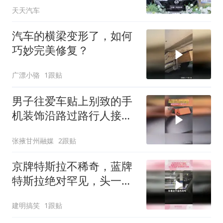
天天汽车
汽车的横梁变形了，如何
巧妙完美修复？
广漂小骆
1跟贴
男子往爱车贴上别致的手
机装饰沿路过路行人接连
出声进行提醒他觉得是捉
张掖甘州融媒
2跟贴
弄人就拿下来
京牌特斯拉不稀奇，蓝牌
特斯拉绝对罕见，头一茬
韭菜落地竟然7位数
建明搞笑
1跟贴