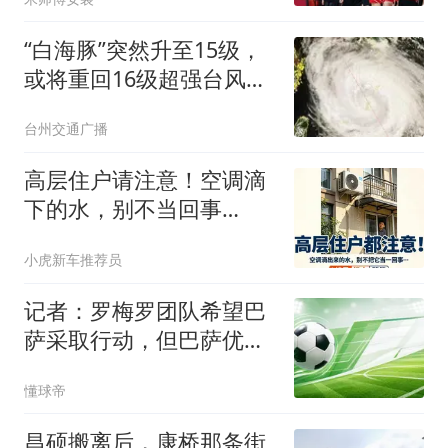
“白海豚”突然升至15级，
或将重回16级超强台风！
部分列车临时停运！台州
台州交通广播
61家A级旅游景区暂时关
闭
高层住户请注意！空调滴
下的水，别不当回事
儿……
小虎新车推荐员
记者：罗梅罗团队希望巴
萨采取行动，但巴萨优先
目标是罗德里
懂球帝
昌硕搬离后，康桥那条街