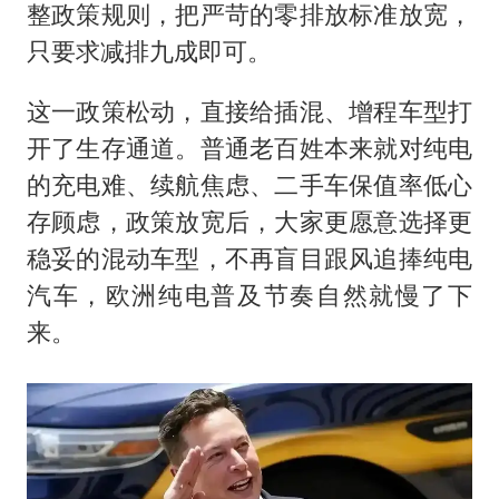
整政策规则，把严苛的零排放标准放宽，
只要求减排九成即可。
这一政策松动，直接给插混、增程车型打
开了生存通道。普通老百姓本来就对纯电
的充电难、续航焦虑、二手车保值率低心
存顾虑，政策放宽后，大家更愿意选择更
稳妥的混动车型，不再盲目跟风追捧纯电
汽车，欧洲纯电普及节奏自然就慢了下
来。