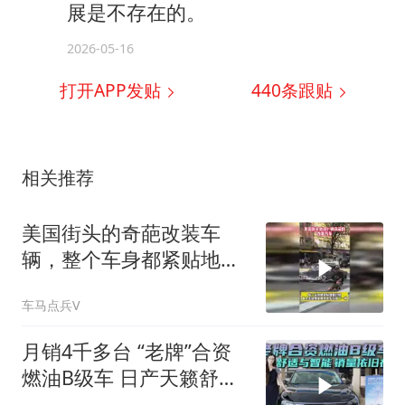
展是不存在的。
2026-05-16
打开APP发贴
440
条跟贴
相关推荐
美国街头的奇葩改装车
辆，整个车身都紧贴地面
行驶
车马点兵V
月销4千多台 “老牌”合资
燃油B级车 日产天籁舒适
与智能化在线