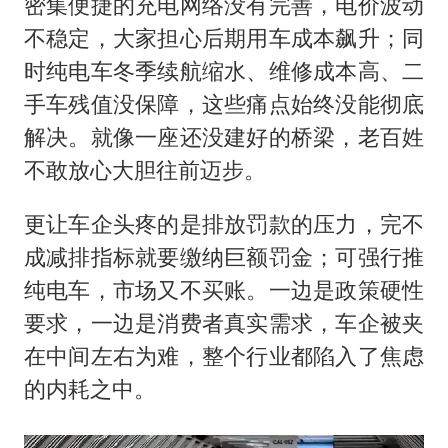
密集便捷的充电网络没有完善，电价波动
不稳定，大家担心后期用车成本飙升；同
时纯电车冬季续航缩水、维修成本高、二
手车残值没保障，这些痛点始终没能彻底
解决。就像一座还没建好的桥梁，老百姓
不敢放心大胆往前迈步。
更让车企头疼的是排放罚款的压力，完不
成减排指标就要缴纳巨额罚金；可强行推
纯电车，市场又不买账。一边是政策硬性
要求，一边是消费者真实需求，车企被夹
在中间左右为难，整个行业都陷入了焦虑
的内耗之中。