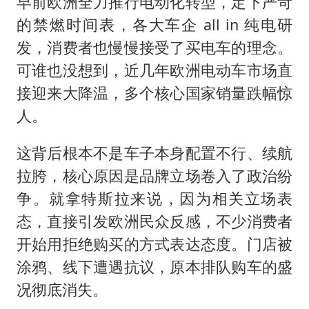
早前欧洲全力推行电动化转型，定下严苛
的禁燃时间表，各大车企 all in 纯电研
发，消费者也慢慢接受了买电车的理念。
可谁也没想到，近几年欧洲电动车市场直
接迎来大降温，多个核心国家销量跌幅惊
人。
这背后根本不是车子本身配置不行、续航
拉胯，核心原因是品牌立场卷入了政治纷
争。就拿特斯拉来说，因为相关立场表
态，直接引发欧洲民众反感，不少消费者
开始用拒绝购买的方式表达态度。门店被
涂鸦、线下遭遇抗议，原本排队购车的盛
况彻底消失。