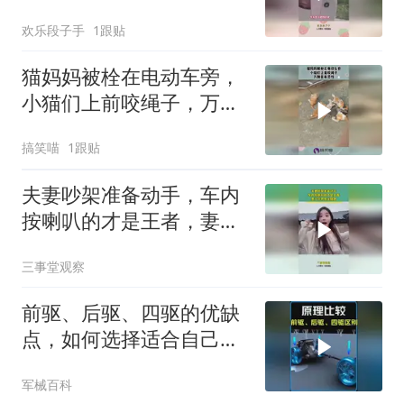
人暖心了！
欢乐段子手
1跟贴
猫妈妈被栓在电动车旁，
小猫们上前咬绳子，万物
皆有灵性！
搞笑喵
1跟贴
夫妻吵架准备动手，车内
按喇叭的才是王者，妻子
吓得转头就跑
三事堂观察
前驱、后驱、四驱的优缺
点，如何选择适合自己的
车辆？ #汽车
军械百科