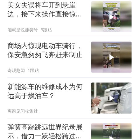
美女失误将车开到悬崖
边，接下来操作直接惊
呆，没点实力不敢开车
咱就是说趣笑号
3跟贴
商场内惊现电动车骑行，
保安急匆匆飞奔赶来制止
奇观趣闻
1跟贴
新能源车的维修成本为何
远高于燃油车？
离谱见闻收集社
弹簧高跷跳远世界纪录展
示，借力一跃轻松跨过整