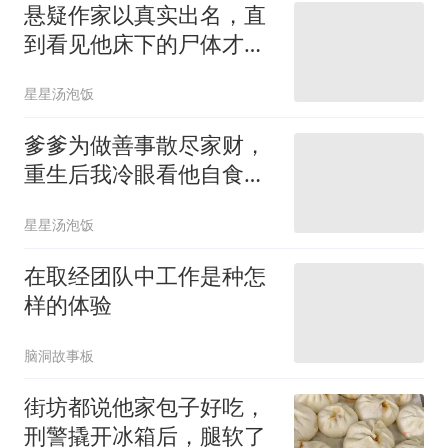
悬疑作家以真实出名，直
到看见他床下的尸体才知
道他的小说是日记
星星汤泡饭
爹爹为做善事散尽家财，
重生后我冷眼看他自食恶
果
星星汤泡饭
在取经团队中工作是种怎
样的体验
脑洞故事板
街坊都说他家包子好吃，
刑警撬开冰箱后，腿软了