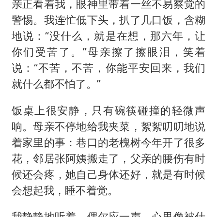
亲正看着我，眼神里带着一丝不易察觉的
警惕。我连忙低下头，扒了几口饭，含糊
地说：“没什么，就是在想，那六年，让
你们受苦了。”母亲擦了擦眼泪，笑着
说：“不苦，不苦，你能平安回来，我们
就什么都不怕了。”
饭桌上很安静，只有碗筷碰撞的轻微声
响。母亲不停地给我夹菜，絮絮叨叨地说
着家里的事：巷口的老槐树今年开了很多
花，邻居张阿姨搬走了，父亲的腰伤有时
候还会疼，她自己身体还好，就是有时候
会想起我，睡不着觉。
我静静地听着，偶尔应一声，心里像被什