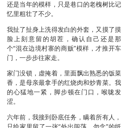
还是当年的模样，只是巷口的老槐树比记
忆里粗壮了不少。
我扯了扯身上洗得发白的外套，又摸了摸
脸上刻意留的胡茬，确认自己还是那
个“混在边境村寨的商贩”模样，才推开车
门，一步步往家走。
家门没锁，虚掩着，里面飘出熟悉的饭菜
香，是母亲最拿手的红烧肉和炒青菜。我
的心猛地一紧，脚步顿在门口，喉咙发
涩。
六年前，我接到卧底任务，瞒着所有人，
只给家里留了一张“外出闯荡，勿念”的纸