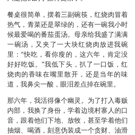
餐桌很简单，摆着三副碗筷，红烧肉冒着
热气，青菜还是翠绿的，还有一碗我小时
候最爱喝的番茄蛋汤。母亲给我盛了满满
一碗汤，又夹了一大块红烧肉放进我碗
里：“快吃，看你瘦的，这六年，肯定没
好好吃饭。”我低下头，扒了一口饭，红
烧肉的香味在嘴里散开，还是当年的味
道，我鼻尖一酸，眼泪差点掉在碗里。
那六年，我活得像个幽灵。为了打入毒贩
内部，我换了身份，学着边境村寨人的口
音，跟着他们下地、放牧，甚至学着他们
抽烟、喝酒，刻意伪装成一个贪财、油滑