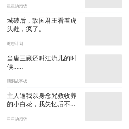
星星汤泡饭
城破后，敌国君王看着虎
头鞋，疯了。
谜想计划
当唐三藏还叫江流儿的时
候……
脑洞故事板
主人逼我以身念咒救收养
的小白花，我失忆后不愿
再护他了
星星汤泡饭