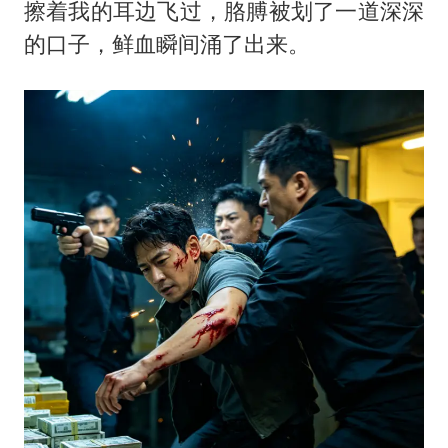
擦着我的耳边飞过，胳膊被划了一道深深
的口子，鲜血瞬间涌了出来。