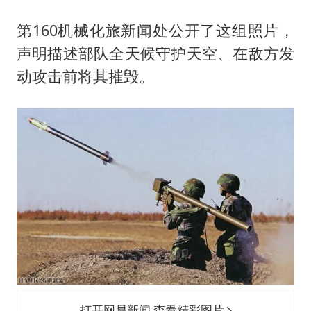
36岁男演员成景区NPC后人气爆棚
全民健身事业高质量发展
第160机械化旅新闻处公开了这组照片，
声明描述部队全天候守护天空、在敌方发
台当局重金为“台独”织“皇帝新衣”
动攻击前将其摧毁。
几元成本的AI广告导致千万市值蒸发
老挝国会主席赛宋蓬逝世
茅台部分直营店飞天茅台提价
乐享全民健身 共筑健康中国
打开网易新闻 查看精彩图片