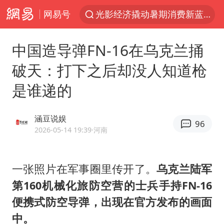
网易号
光影经济撬动暑期消费新蓝海
陈思诚零点晒照为佟丽娅庆生
中国造导弹FN-16在乌克兰捅
马克·艾伦退出斯诺克中国公开赛
破天：打下之后却没人知道枪
微信又有新功能，你可以“撤回”你的撤回了！
是谁递的
新疆优化调整景区内自驾服务费
情侣在平潭拍日出时坠崖致一死一伤
涵豆说娱
96
央视新主播李秋莹孙亚鹏亮相
2026-05-14 19:39
·河南
梁家辉：到内地拍戏不是北上是回归
杭州全市有序停课
一张照片在军事圈里传开了。
乌克兰陆军
第160机械化旅防空营的士兵手持FN-16
上四休三，但降薪1000元，你接受吗？
便携式防空导弹，出现在官方发布的画面
泰国初中生饮弹自尽前开了26枪
中。