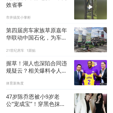
效省事
市井搞笑小掌柜
第四届房车家族草原嘉年
华联动中国石化，为车友
送上专属加油福利
21世纪房车
1跟贴
握草！湖人也深陷合同违
规疑云？相关爆料令人咋
舌
体育新角度
47岁陈乔恩被小9岁老
公“宠成宝”！穿黑色抹胸
裙同框老公更显小