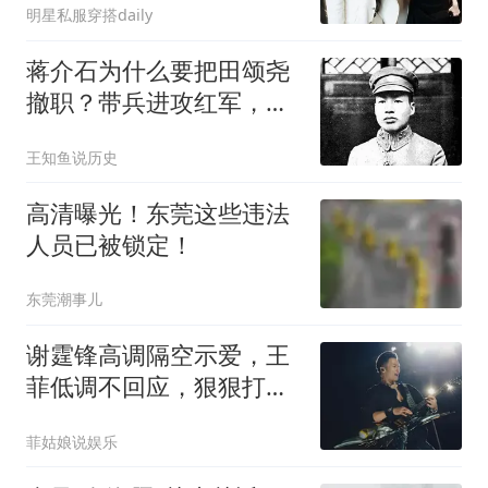
明星私服穿搭daily
蒋介石为什么要把田颂尧
撤职？带兵进攻红军，结
果被俘投诚超过六万人！
王知鱼说历史
高清曝光！东莞这些违法
人员已被锁定！
东莞潮事儿
谢霆锋高调隔空示爱，王
菲低调不回应，狠狠打脸
全网吃瓜看客！
菲姑娘说娱乐