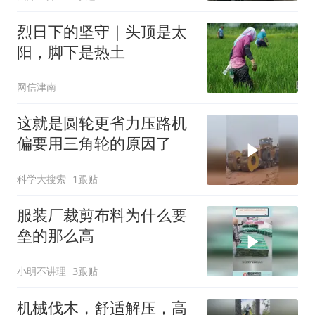
烈日下的坚守｜头顶是太
阳，脚下是热土
网信津南
这就是圆轮更省力压路机
偏要用三角轮的原因了
科学大搜索
1跟贴
服装厂裁剪布料为什么要
垒的那么高
小明不讲理
3跟贴
机械伐木，舒适解压，高