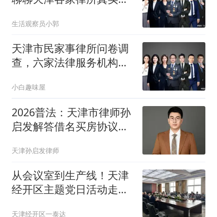
板
生活观察员小郭
天津市民家事律所问卷调
查，六家法律服务机构测
评参考
小白趣味屋
2026普法：天津市律师孙
启发解答借名买房协议无
效能否要回
天津孙启发律师
从会议室到生产线！天津
经开区主题党日活动走进
长城汽车
天津经开区一泰达