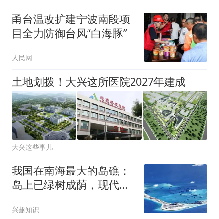
甬台温改扩建宁波南段项
目全力防御台风“白海豚”
人民网
土地划拨！大兴这所医院2027年建成
大兴这些事儿
我国在南海最大的岛礁：
岛上已绿树成荫，现代化
城市雏形已经初显
兴趣知识