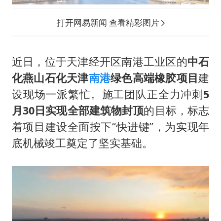
以军士兵把枪口对准中国记者
上门女婿出轨女邻居多年被判重婚罪
打开网易新闻 查看精彩图片
韩军前线部队连曝丑闻
《龙餐馆》 冲奖
近日，位于天津经开区南港工业区的
中石
笔试第一被劝弃考涉事副校长被撤职
化燕山石化天津
南港
绿色高端橡胶项目
建
设现场一派繁忙。施工团队正全力冲刺
5
构建更高水平的全民健身公共服务体系
月30日实现全部建筑物封顶
的目标，标志
奋力开创中国式现代化建设新局面
着项目建设全面按下“快进键”，为实现年
底机械竣工奠定了坚实基础。