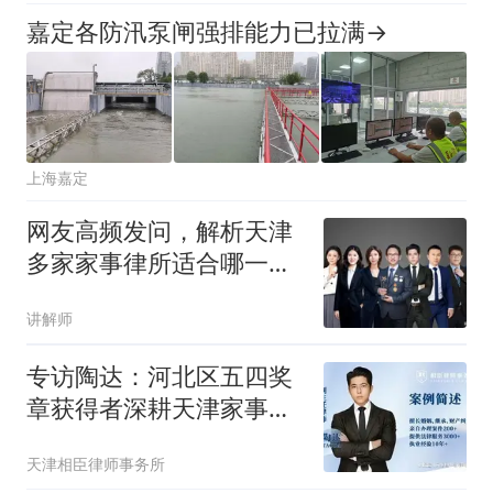
嘉定各防汛泵闸强排能力已拉满→
上海嘉定
网友高频发问，解析天津
多家家事律所适合哪一类
纠纷
讲解师
专访陶达：河北区五四奖
章获得者深耕天津家事法
律服务
天津相臣律师事务所