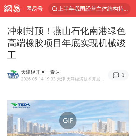
网易号
上半年我国经营主体结构持续优化
白海豚将给京津冀带来大暴雨
冲刺封顶！燕山石化南港绿色
刘嘉玲晒与周星驰合照
高端橡胶项目年底实现机械竣
《披荆斩棘2026》阵容官宣
工
上海有出现龙卷潜势
国足U17与阿森纳决赛取消 并列冠军
天津经开区一泰达
0
香港高温刷新历史纪录
2026-05-14 19:33
·天津
·天津经济技术开发区官方网易号
女子发现前夫婚内与第三者育子
王艺迪无缘横滨赛决赛
2025年小学教师减少13.19万
王艺迪2-4不敌张本美和止步4强