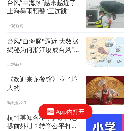
台风“白海豚”越来越近了
上海暴雨预警“三连跳”
上观新闻
台风"白海豚"逼近 大数据
揭秘为何浙江屡成台风"靶
心"
上观新闻
《欢迎来龙餐馆》拉了坨
大的！
编剧蓝羽生
App内打开
杭州某知名小学扩班消息
提前外泄？转学公平打问