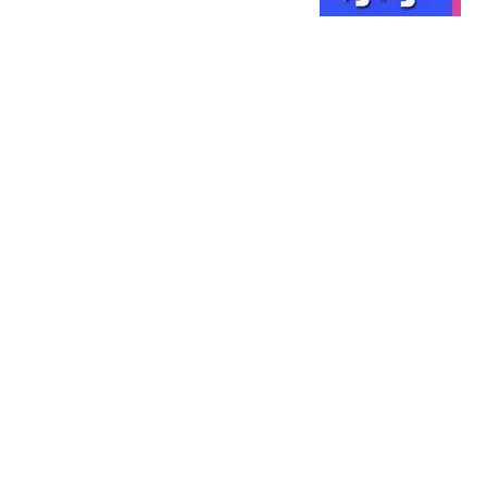
号...
19楼
4年时间，股价从最高
1338元跌到78元，一直死
扛的股民越套越深
财经智多星
肖战主演《十日终焉》青
岛杀青 东方影都拍摄地限
时对外开放
信网
媒体：美国称中方在自家
黄岩岛"站不住脚" 美方才
是
观察者网
热搜