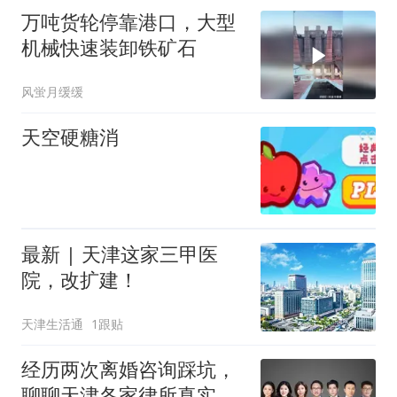
万吨货轮停靠港口，大型
机械快速装卸铁矿石
风蛍月缓缓
天空硬糖消
最新 | 天津这家三甲医
院，改扩建！
天津生活通
1跟贴
经历两次离婚咨询踩坑，
聊聊天津各家律所真实短