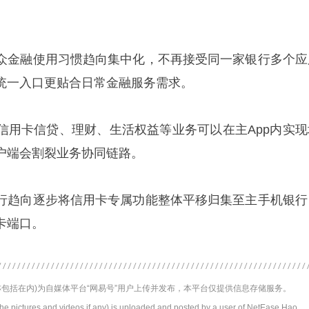
众金融使用习惯趋向集中化，不再接受同一家银行多个应
统一入口更贴合日常金融服务需求。
信用卡信贷、理财、生活权益等业务可以在主App内实现
户端会割裂业务协同链路。
行趋向逐步将信用卡专属功能整体平移归集至主手机银行
卡端口。
包括在内)为自媒体平台“网易号”用户上传并发布，本平台仅提供信息存储服务。
the pictures and videos if any) is uploaded and posted by a user of NetEase Hao,