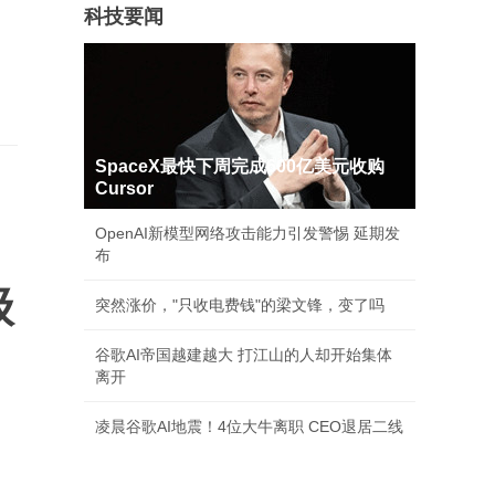
科技要闻
SpaceX最快下周完成600亿美元收购
Cursor
OpenAI新模型网络攻击能力引发警惕 延期发
布
级
突然涨价，"只收电费钱"的梁文锋，变了吗
谷歌AI帝国越建越大 打江山的人却开始集体
离开
凌晨谷歌AI地震！4位大牛离职 CEO退居二线