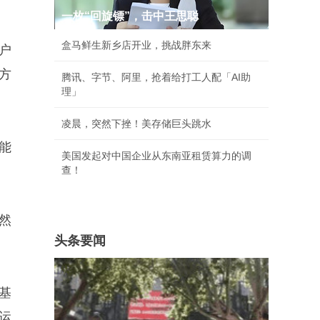
一枚“回旋镖”，击中王思聪
盒马鲜生新乡店开业，挑战胖东来
用户
方
腾讯、字节、阿里，抢着给打工人配「AI助
理」
凌晨，突然下挫！美存储巨头跳水
能
美国发起对中国企业从东南亚租赁算力的调
查！
然
头条要闻
基
运