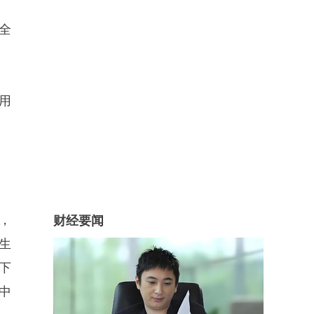
起全
用
，
财经要闻
生
止下
中