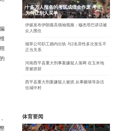
十多万人报名的考试成绩全作废 考生:
为何让别人买单
伊媒发布伊朗最高领袖视频：穆杰塔巴讲话被
偏
众人围住
维
烟草公司职工婚内出轨 与2名异性多次发生不
用
正当关系
的
河南西平县重大刑事案嫌疑人落网 在玉米地
里被抓获
西平县重大刑案嫌疑人被抓:从事砸墙等杂活
住城中村
体育要闻
，
整