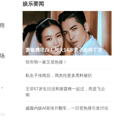
娱乐要闻
用
萧敬腾坦白！与大14岁妻子选择丁克
场
邹市明一家又登热搜！
私生子传闻后，周杰伦更多黑料被扒
，
王菲57岁生日没和谢霆锋一起过，而是飞云
南
戚薇内娱AI宣传片翻车，一日登热搜引发讨论