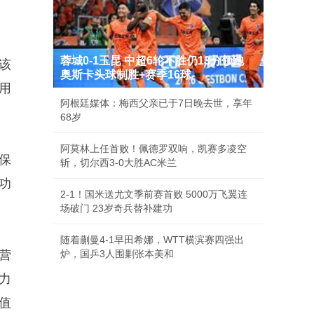
蓉城0-1玉昆 中超6轮不胜仍13分领跑
该
奥斯卡头球制胜+赛季16球
信用
阿根廷媒体：梅西父亲已于7日晚去世，享年
68岁
阿莫林上任首败！佩德罗双响，凯赛多凌空
保
斩，切尔西3-0大胜AC米兰
功
2-1！国米送尤文季前赛首败 5000万飞翼连
场破门 23岁奇兵替补建功
随着蒯曼4-1早田希娜，WTT横滨赛四强出
营
炉，国乒3人围剿张本美和
力
值