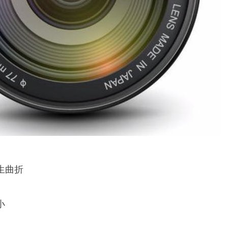
生曲折
小