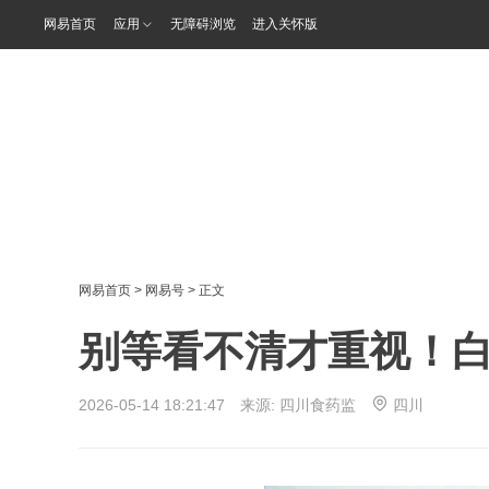
网易首页
应用
无障碍浏览
进入关怀版
网易首页
>
网易号
> 正文
别等看不清才重视！白
2026-05-14 18:21:47 来源:
四川食药监
四川