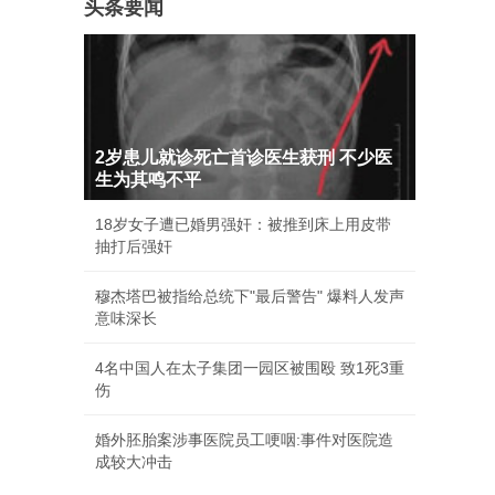
头条要闻
2岁患儿就诊死亡首诊医生获刑 不少医
生为其鸣不平
18岁女子遭已婚男强奸：被推到床上用皮带
抽打后强奸
穆杰塔巴被指给总统下"最后警告" 爆料人发声
意味深长
4名中国人在太子集团一园区被围殴 致1死3重
伤
婚外胚胎案涉事医院员工哽咽:事件对医院造
成较大冲击