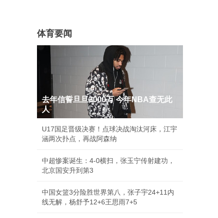
体育要闻
去年信誓旦旦3000万 今年NBA查无此
人
U17国足晋级决赛！点球决战淘汰河床，江宇
涵两次扑点，再战阿森纳
中超惨案诞生：4-0横扫，张玉宁传射建功，
北京国安升到第3
中国女篮3分险胜世界第八，张子宇24+11内
线无解，杨舒予12+6王思雨7+5