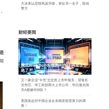
大冰承认恋情风波升级，牵扯另一女子，惊动
警方
，
财经要闻
是
能
腾讯WorkBuddy领跑AI办公 阿里字节
急了?
又一家企业“卡壳”北交所上市申报关，背靠长
光华芯、华工科技两大上市公司，华日激光闯
关A股缘何掉队？
美国发起对中国企业从东南亚租赁算力的调
查！