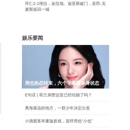
拜仁2-1维拉，金玟哉、迪亚斯破门，若昂-戈
麦斯扳回一城
娱乐要闻
周也热恋结束，六个字暴露单身状态
E句话 | 荷兰弟赞达亚已经结婚了吗？
离海最远的地方，一群少年决定出发
小酒窝客串董璇新戏，直呼周也“小也”