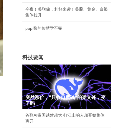
今夜！美联储，利好来袭！美股、黄金、白银
集体拉升
papi酱的智慧学不完
科技要闻
突然涨价，"只收电费钱"的梁文锋，变
了吗
谷歌AI帝国越建越大 打江山的人却开始集体
离开