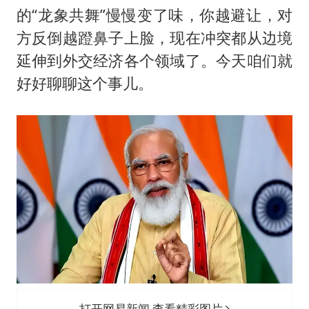
法国下周开始禁止未经同意的电话营销
的“龙象共舞”慢慢变了味，你越避让，对
贵州轮胎子公司获美国退税8136万
方反倒越蹬鼻子上脸，现在冲突都从边境
郑国霖回应去景区上班被保安拦下
延伸到外交经济各个领域了。今天咱们就
CIA被曝已秘密设立古巴工作组
好好聊聊这个事儿。
曝韩足协曾为外籍裁判安排性招待
萧敬腾：不忍心让妻子承受生育的苦
奋进开新局 实干挑大梁
打开网易新闻 查看精彩图片