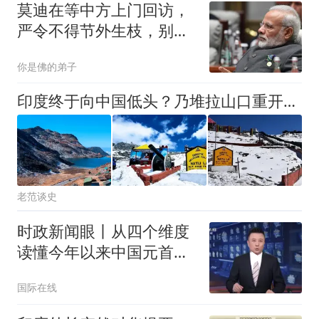
莫迪在等中方上门回访，
严令不得节外生枝，别给
中印关系添乱
你是佛的弟子
印度终于向中国低头？乃堆拉山口重开，中印关系正在悄悄变化！
老范谈史
时政新闻眼丨从四个维度
读懂今年以来中国元首外
交
国际在线