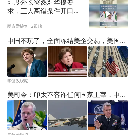
印度外长突然对华提要
求，三大离谱条件开口，
直接被中强硬拒绝！
酷奇爱搞笑
2跟贴
中国不玩了，全面冻结美企交易，美国决定撤馆，民主党开始甩黑锅
李健政观察
美司令：印太不容许任何国家主宰，中国：轰6N挂弹升空
咸鱼金脑袋