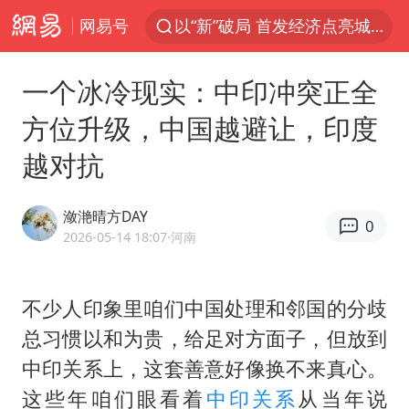
网易号
以“新”破局 首发经济点亮城市消费活力
我国编制完成新版全月地质图
一个冰冷现实：中印冲突正全
台风白海豚登陆地点更新
方位升级，中国越避让，印度
看守所辅警收受10万获刑1年
越对抗
台风白海豚进入48小时警戒线
吉林一“温度计大楼”读数爆表
潋滟晴方DAY
0
24小时不关空调 电费会更低吗
2026-05-14 18:07
·河南
宇树科技王兴兴身家有望超200亿元
村民谈“梅姨”：叫的其实是“媒姨”
不少人印象里咱们中国处理和邻国的分歧
总习惯以和为贵，给足对方面子，但放到
中国养老床位“三连降”
中印关系上，这套善意好像换不来真心。
五粮液渠道价一箱上涨近百元
这些年咱们眼看着
中印关系
从当年说