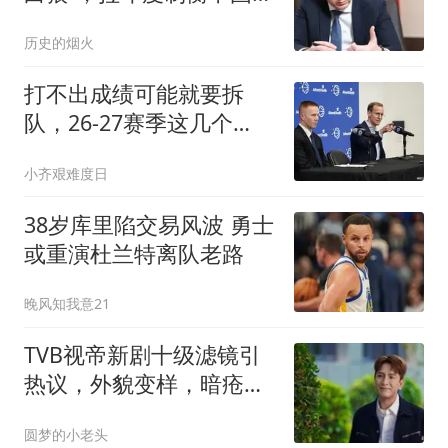
中方亮明底线
历史的烟火
打不出成绩可能就要拆
队，26-27赛季这几个
NBA球队压力山大啊
小齐艰难度日
38岁库里陷交易风波 勇士
或重演杜兰特离队老路
晚风知我意21
TVB视帝新剧十级滤镜引
热议，外貌变样，暗疮印
全消失
圆梦的小老头