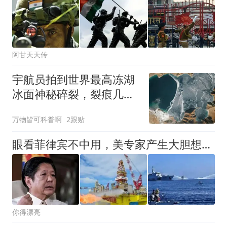
阿甘天天传
宇航员拍到世界最高冻湖
冰面神秘碎裂，裂痕几乎
与中印争议边界重叠
万物皆可科普啊
2跟贴
眼看菲律宾不中用，美专家产生大胆想法：拉上巴铁两面夹击中国
你得漂亮