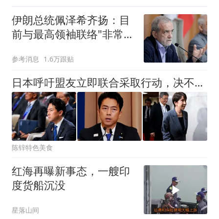
伊朗总统佩泽希齐扬：目
前与最高领袖联络"非常困
难"
参考消息
1.6万跟贴
日本呼吁盟友立即联合采取行动，决不许中国航母来去自如
陈锌特色美食
红海再曝新事态，一艘印
度货船沉没
星落山间