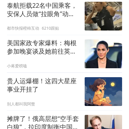
泰航拒载22名中国乘客，
安保人员做“拉眼角”动
作，泰国机场最新回应：
都市快报橙柿互动
6210跟贴
拒绝登机决定由航司作
出；亲历者：曾承诺免费
美国家政专家爆料：梅根
改签但没兑现
参加晚宴谈及她前往英国
觐见国王的行程
小蒋爱唠嗑
贵人运爆棚！这四大星座
事业开挂了
别人都叫我阿螫
摊牌了！俄高层想“空手套
白狼”，拉印度制衡中国？