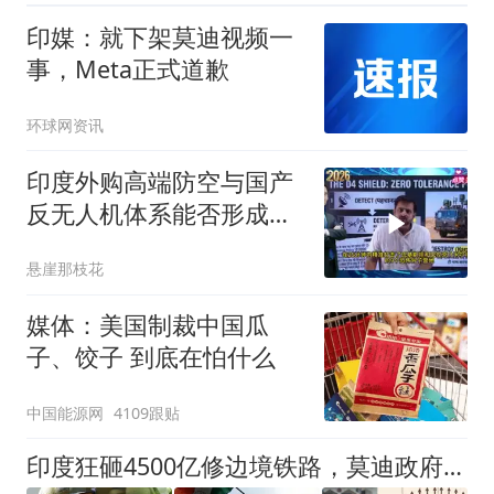
印媒：就下架莫迪视频一
事，Meta正式道歉
环球网资讯
印度外购高端防空与国产
反无人机体系能否形成大
国对抗体系？
悬崖那枝花
媒体：美国制裁中国瓜
子、饺子 到底在怕什么
中国能源网
4109跟贴
印度狂砸4500亿修边境铁路，莫迪政府希望对华既接触又制衡？