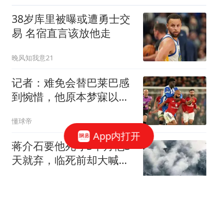
38岁库里被曝或遭勇士交
易 名宿直言该放他走
晚风知我意21
记者：难免会替巴莱巴感
到惋惜，他原本梦寐以求
转会曼联
懂球帝
App内打开
蒋介石要他死守3个月他3
天就弃，临死前却大喊：
张司令让我撤的
顾秋韵
台湾黑帮大佬张安乐：如