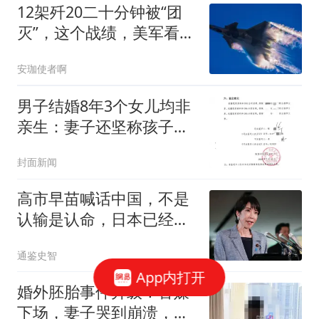
12架歼20二十分钟被“团
灭”，这个战绩，美军看后
却高兴不起来！
安珈使者啊
男子结婚8年3个女儿均非
亲生：妻子还坚称孩子是
我的
封面新闻
高市早苗喊话中国，不是
认输是认命，日本已经无
人能发动战争
通鉴史智
App内打开
婚外胚胎事件升级！官媒
下场，妻子哭到崩溃，丈