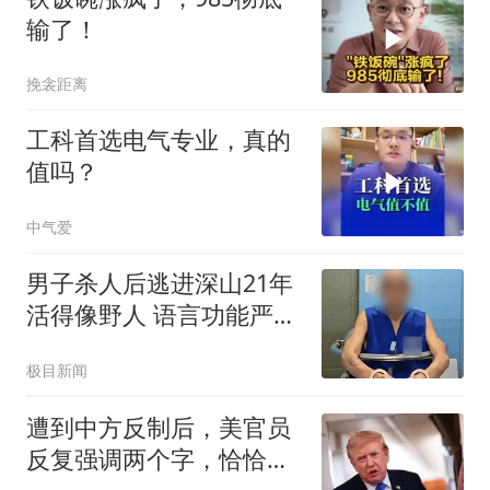
输了！
挽衾距离
工科首选电气专业，真的
值吗？
中气爱
男子杀人后逃进深山21年
活得像野人 语言功能严重
退化
极目新闻
遭到中方反制后，美官员
反复强调两个字，恰恰证