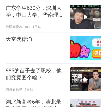
广东学生630分，深圳大
学，中山大学、华南理工
怎么选！
欧阳春晓Aurora
1跟贴
天空硬糖消
985的苗子去了职校，他
们究竟图个啥？
璐哥看透彻
6跟贴
湖北新高考6年，清北录