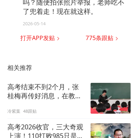
吗？随便拍张照片举报，老师吃不
了兜着走！现在就这样。
2026-05-14
打开APP发贴
775
条跟贴
相关推荐
高考结束不到2个月，张
桂梅再传好消息，在教育
界的地位变了
冷紫葉
48跟贴
高考2026收官，三大奇观
上演！110打败985只是其