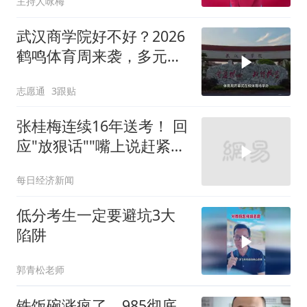
主持人咏梅
武汉商学院好不好？2026
鹤鸣体育周来袭，多元赛
事感受鲜活校园氛围
志愿通
3跟贴
张桂梅连续16年送考！ 回
应"放狠话""嘴上说赶紧走
吧，走了以后觉得心里空
每日经济新闻
空的"
低分考生一定要避坑3大
陷阱
郭青松老师
铁饭碗涨疯了，985彻底