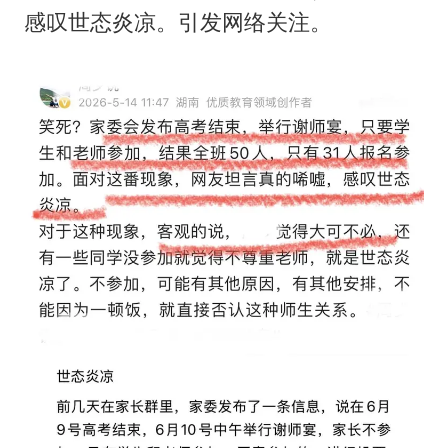
船舶避风项目停工 多地全力防台风
感叹世态炎凉。引发网络关注。
我国编制完成新版全月地质图
“深圳地面沉降致车辆损坏”不实
男子结婚8年发现3个女儿均非亲生
奋进开新局 实干挑大梁