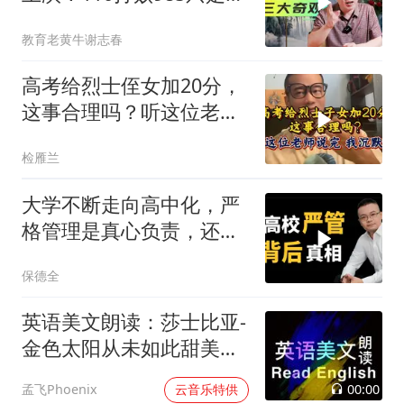
一
教育老黄牛谢志春
高考给烈士侄女加20分，
这事合理吗？听这位老师
说完，我沉默了
检雁兰
大学不断走向高中化，严
格管理是真心负责，还是
内卷的无奈选择？
保德全
英语美文朗读：莎士比亚-
金色太阳从未如此甜美吻
过
00:00
孟飞Phoenix
云音乐特供