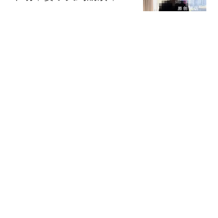
夫一句话让人胆寒
云景侃记
257名议员彻底赢了！菲
最高法院连夜废掉上诉，
萨拉惨败
霁寒飘雪
英媒：纽卡就引进弗罗霍
尔特开启谈判，球员解约
金8500万欧
懂球帝
当着全球的面，用中国话
骂中国，高市这回，倒是
撞到了朝鲜枪口上
古史青云啊
热搜