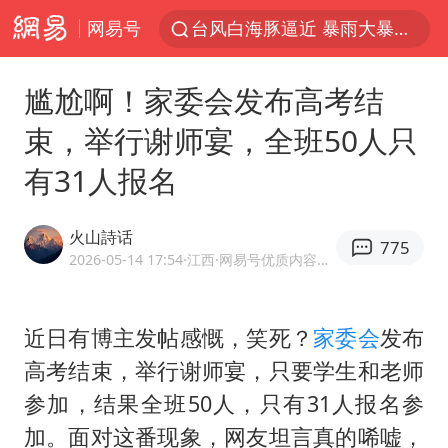
网易号
台风白海豚逼近 暴雨大暴雨来袭
47岁妈妈突然产女 26岁女儿：很震惊
尴尬啊！家委会发布高考结
阿根廷足协发文力挺因凡蒂诺
束，举行谢师宴，全班50人只
中国稀土盘中涨停
有31人报名
A股开盘：民爆、CPO等概念走强
日本广岛民众举行游行反对政府行径
火山詩话
775
21楼高空抛物嫌疑人被拘留
2026-05-14 17:54
·江西
·网易号优质内容创作者
男子杀人后逃进深山21年活得像野人
日韩股市高开跳水 SK海力士下挫转跌
近日有博主发帖感慨，笑死？
家委会
发布
高考结束，举行谢师宴，只要学生和老师
台风白海豚最新路径研判来了
参加，结果全班50人，只有31人报名参
OpenAI为免费用户升级GPT-5.6 Luna
加。面对这番现象，网友坦言真的唏嘘，