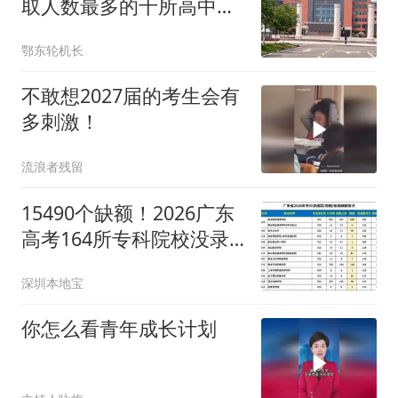
取人数最多的十所高中，
蕲春一中成为榜单里面唯
鄂东轮机长
一的县级中学！
不敢想2027届的考生会有
多刺激！
流浪者残留
15490个缺额！2026广东
高考164所专科院校没录
满！征集志愿时间→
深圳本地宝
你怎么看青年成长计划