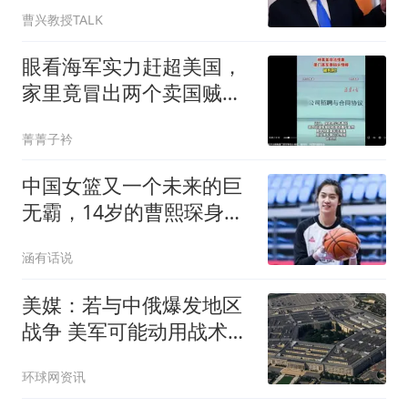
明中方做对了
曹兴教授TALK
眼看海军实力赶超美国，
家里竟冒出两个卖国贼！
身份个个都不简单
菁菁子衿
中国女篮又一个未来的巨
无霸，14岁的曹熙琛身高
2米20
涵有话说
美媒：若与中俄爆发地区
战争 美军可能动用战术核
武器
环球网资讯