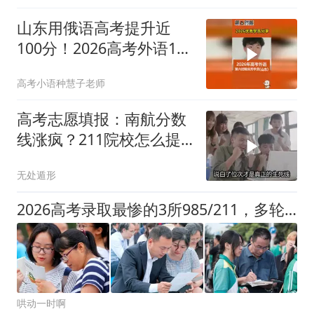
山东用俄语高考提升近
100分！2026高考外语121
分学生有话说！
高考小语种慧子老师
高考志愿填报：南航分数
线涨疯？211院校怎么提
前锁定位次？
无处遁形
2026高考录取最惨的3所985/211，多轮征集都无人投档！你敢信？
哄动一时啊