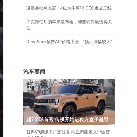
凌晨谷歌AI地震！4位大牛离职 CEO退居二线
库克卸任后的苹果发布会，哪些硬件最值得关
注
DeepSeek预告API价格上涨：“预计涨幅较大”
汽车要闻
越7全球首秀 传祺开始进攻方盒子越野
智界V9超级工厂溯源 以纯血鸿蒙定义中国智