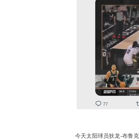
今天太阳球员狄龙-布鲁