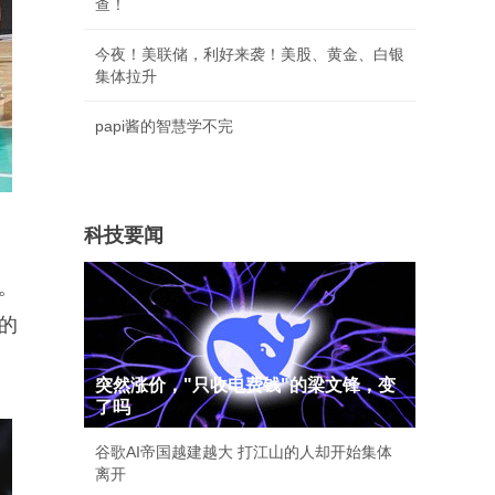
查！
今夜！美联储，利好来袭！美股、黄金、白银
集体拉升
papi酱的智慧学不完
科技要闻
。
的
突然涨价，"只收电费钱"的梁文锋，变
了吗
谷歌AI帝国越建越大 打江山的人却开始集体
离开