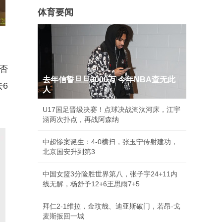
体育要闻
否
去年信誓旦旦3000万 今年NBA查无此
6
人
U17国足晋级决赛！点球决战淘汰河床，江宇
涵两次扑点，再战阿森纳
中超惨案诞生：4-0横扫，张玉宁传射建功，
北京国安升到第3
中国女篮3分险胜世界第八，张子宇24+11内
线无解，杨舒予12+6王思雨7+5
拜仁2-1维拉，金玟哉、迪亚斯破门，若昂-戈
麦斯扳回一城