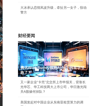
大冰承认恋情风波升级，牵扯另一女子，惊动
警方
财经要闻
腾讯WorkBuddy领跑AI办公 阿里字节
急了?
又一家企业“卡壳”北交所上市申报关，背靠长
光华芯、华工科技两大上市公司，华日激光闯
关A股缘何掉队？
美国发起对中国企业从东南亚租赁算力的调