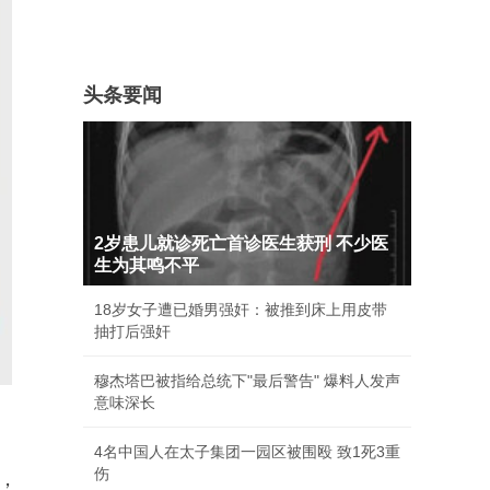
头条要闻
2岁患儿就诊死亡首诊医生获刑 不少医
生为其鸣不平
18岁女子遭已婚男强奸：被推到床上用皮带
抽打后强奸
穆杰塔巴被指给总统下"最后警告" 爆料人发声
意味深长
4名中国人在太子集团一园区被围殴 致1死3重
伤
，