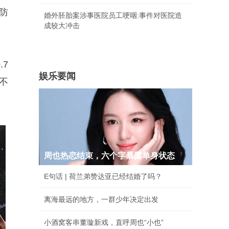
防
婚外胚胎案涉事医院员工哽咽:事件对医院造
成较大冲击
.7
娱乐要闻
了不
周也热恋结束，六个字暴露单身状态
E句话 | 荷兰弟赞达亚已经结婚了吗？
离海最远的地方，一群少年决定出发
小酒窝客串董璇新戏，直呼周也“小也”