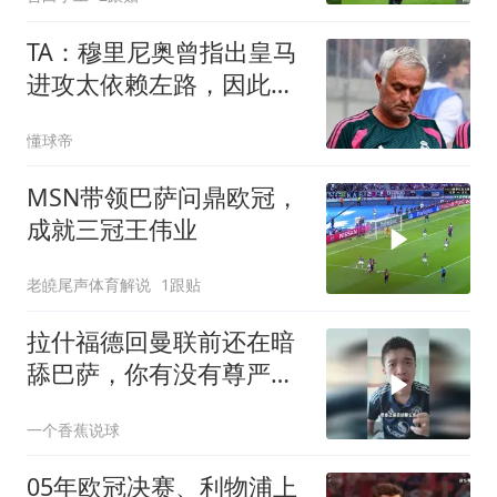
TA：穆里尼奥曾指出皇马
进攻太依赖左路，因此想
引进迪奥曼德
懂球帝
MSN带领巴萨问鼎欧冠，
成就三冠王伟业
老皢尾声体育解说
1跟贴
拉什福德回曼联前还在暗
舔巴萨，你有没有尊严
呀！
一个香蕉说球
05年欧冠决赛、利物浦上