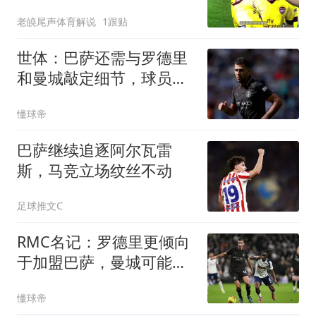
梅开二度，哈维、伊涅斯
老皢尾声体育解说
1跟贴
塔
世体：巴萨还需与罗德里
和曼城敲定细节，球员希
望13日前解决
懂球帝
巴萨继续追逐阿尔瓦雷
斯，马竞立场纹丝不动
足球推文C
RMC名记：罗德里更倾向
于加盟巴萨，曼城可能要
6000-7000万欧
懂球帝