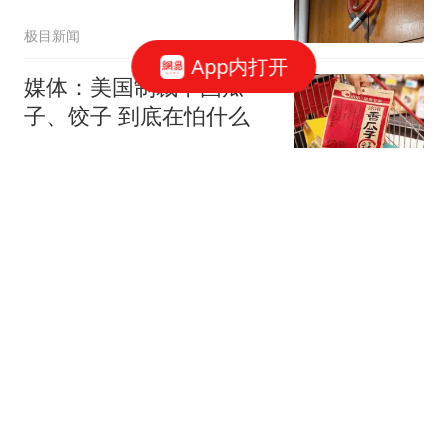
男生
极目新闻
App内打开
媒体：美国制裁中国瓜
子、饺子 到底在怕什么
中国能源网
通信大厂卖房“补血”，却
欲花3亿“豪赌”
网易财经
中超资讯：官方发布周末
联赛 CCTV直播3场 | 足协
杯比赛时间就剩北京国安
80后体育大蜀黍
没定