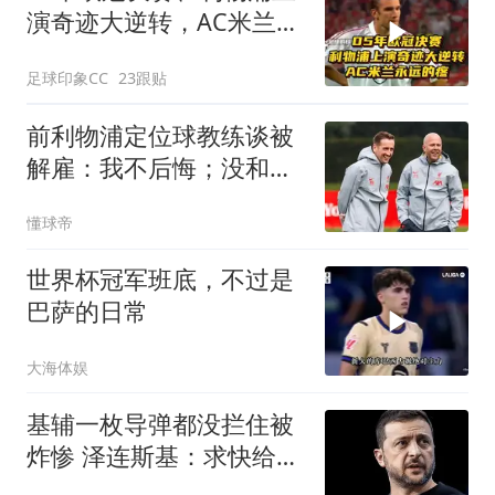
演奇迹大逆转，AC米兰永
远的疼！
足球印象CC
23跟贴
前利物浦定位球教练谈被
解雇：我不后悔；没和斯
洛特闹翻
懂球帝
世界杯冠军班底，不过是
巴萨的日常
大海体娱
基辅一枚导弹都没拦住被
炸惨 泽连斯基：求快给我
导弹