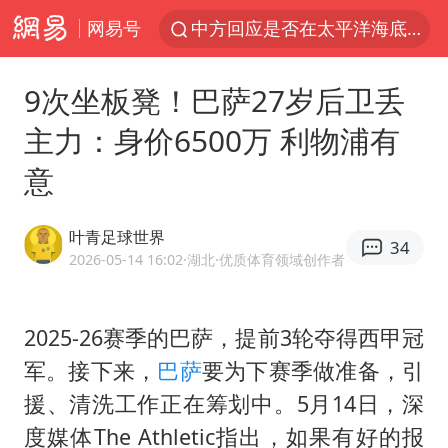
网易号
中方回应是否在太平洋海底开采稀土
宇树科技发行价格150.80元/股
9次坐板凳！巴萨27岁后卫丢
外交部发言人就广岛核爆81周年等答记者问
主力：身价6500万 利物浦有
吉林一“温度计大楼”读数爆表
意
台风白海豚影响中国已成定局
法国下周开始禁止未经同意的电话营销
叶青足球世界
34
多地要求领导干部带头休假
2026-05-14 16:02
·湖北
·优质体育领域创作者
27岁女子成组织卖淫集团主犯被通缉
我国编制完成新版全月地质图
2025-26赛季的巴萨，提前3轮夺得西甲冠
军。接下来，
巴萨
要为下赛季做准备，引
U17国足1分钟轰2球
援、清洗工作正在筹划中。5月14日，深
中国“五箭齐发”反制美国
度媒体The Athletic指出，如果有好的报