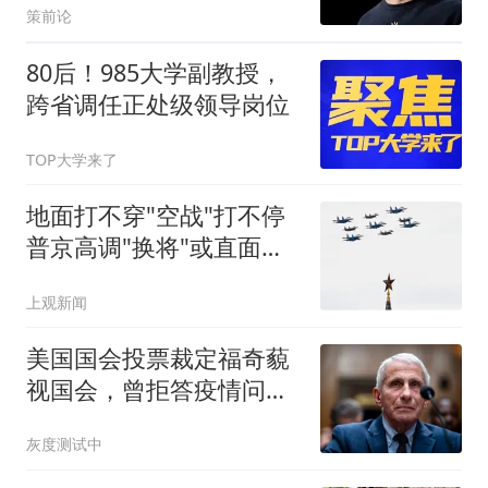
策前论
80后！985大学副教授，
跨省调任正处级领导岗位
TOP大学来了
地面打不穿"空战"打不停
普京高调"换将"或直面消
耗战
上观新闻
美国国会投票裁定福奇藐
视国会，曾拒答疫情问题
超100次
灰度测试中