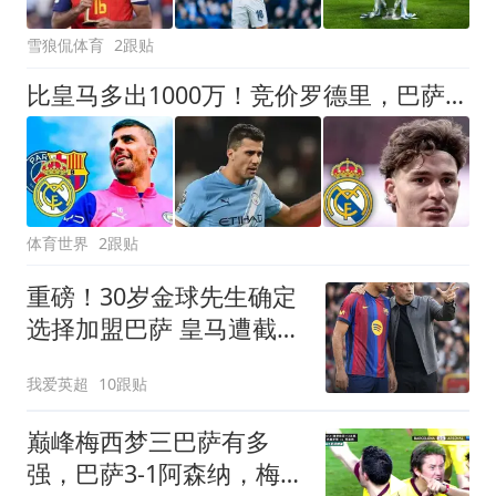
雪狼侃体育
2跟贴
比皇马多出1000万！竞价罗德里，巴萨未必真需要，而是报复性抬价
体育世界
2跟贴
重磅！30岁金球先生确定
选择加盟巴萨 皇马遭截胡
曼城标价8000万欧
我爱英超
10跟贴
巅峰梅西梦三巴萨有多
强，巴萨3-1阿森纳，梅西