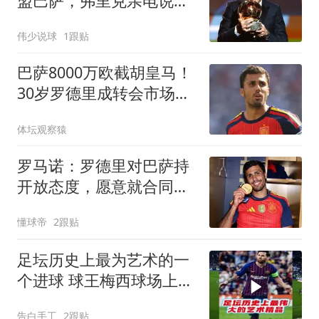
盟巴萨，弗里克亲电说服
金球先生
伟少说球
1跟贴
巴萨8000万欧截胡皇马！
30岁罗德里成转会市场抢
手货，曼城已备好替身
体坛观察猿
罗马诺：罗德里对巴萨持
开放态度，愿意就合同条
款展开谈判
懂球帝
2跟贴
足坛历史上最为艺术的一
个进球 球王梅西球场上天
马行空的魔法你
告白手工
2跟贴