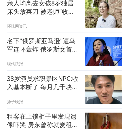
亲人均离去女孩8岁独居
床头放菜刀 被老师"收
养"后逆袭
环球网资讯
名下"俄罗斯亚马逊"遭乌
军连环轰炸 俄罗斯女首富
怒了
现代快报
38岁演员求职景区NPC:收
入基本断了 每月几千块都
没有
扬子晚报
租客在上锁柜子里发现遗
像吓哭 房东曾称就爱租给