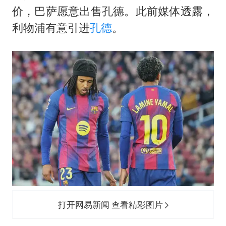
女子利用漏洞0元薅走3000多件家电
价，巴萨愿意出售孔德。此前媒体透露，
泰国一女公务员妆容引争议 本人回应
利物浦有意引进
孔德
。
郑国霖回应去景区上班被保安拦下
感觉全东北都在等7号
80后女柜员逆袭成4200亿银行副行长
奋进开新局 实干挑大梁
打开网易新闻 查看精彩图片