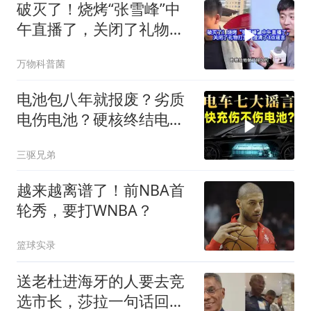
破灭了！烧烤“张雪峰”中
午直播了，关闭了礼物打
赏，澄清了3点谣言。然
万物科普菌
而，他一开口，网友却说
更像了，连
电池包八年就报废？劣质
电伤电池？硬核终结电车
七大谣言
三驱兄弟
越来越离谱了！前NBA首
轮秀，要打WNBA？
篮球实录
送老杜进海牙的人要去竞
选市长，莎拉一句话回