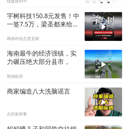
钛媒体APP
宇树科技150.8元发售！中
一签7.5万，梁圣都来给他
站台
网易科技态度见闻
海南最牛的经济强镇，实
力碾压绝大部分县市，
熊猫机库
商家编造八大洗脑谣言
左韵新鲜事
妈妈晒儿子和同学交往细