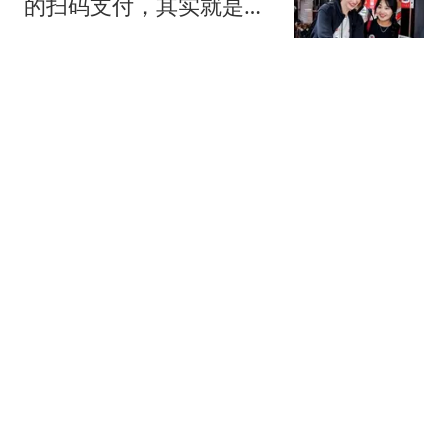
的扫码支付，其实就是最
不智能的发明？
探源历史
单局轰19-17爆分！张本
智和状态暴走4-0晋级，半
决赛约战松岛辉空
乒谈
中美贸易战按下暂停键，
美突然发现，中国让美忌
惮的，竟不是经济
涵豆说娱
86票杀疯！美国下死禁
令：禁止中国买俄油，对
此中方早留后手