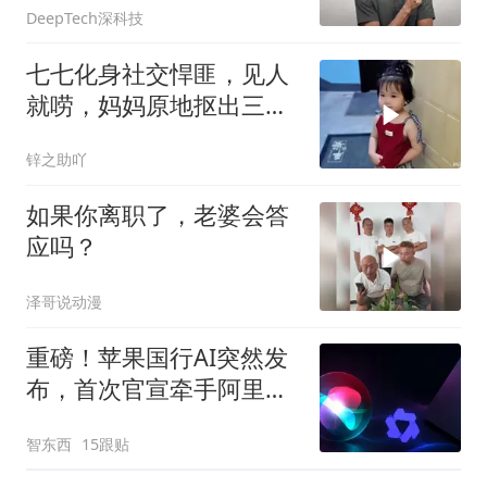
DeepTech深科技
七七化身社交悍匪，见人
就唠，妈妈原地抠出三室
一厅！
锌之助吖
如果你离职了，老婆会答
应吗？
泽哥说动漫
重磅！苹果国行AI突然发
布，首次官宣牵手阿里，
Mac用上千问了
智东西
15跟贴