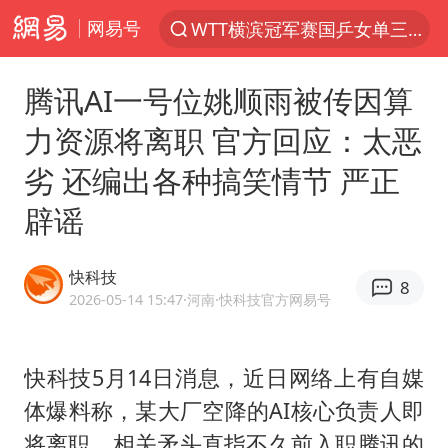
网易号
WTT横滨冠军赛国乒女单三将晋级四强
光影经济撬动暑期消费新蓝海
腾讯AI一号位姚顺雨被传因算
陈思诚零点晒照为佟丽娅庆生
力资源将离职 官方回应：太恶
微信又有新功能，你可以“撤回”你的撤回了！
劣 还编出各种搞笑情节 严正
郑丽文：台湾从来没有“独立”过
辟谣
上四休三，但降薪1000元，你接受吗？
情侣在平潭拍日出时坠崖致一死一伤
快科技
8
酒店花洒现排泄物住客索赔遭拒
2026-05-14 15:47
·河南
·快科技官方网易号
杭州全市有序停课
夏日经济乘“热”而上 消费市场向“新”而行
快科技5月14日消息，近日网络上有自媒
体爆料称，某大厂空降的AI核心负责人即
36岁男演员成景区NPC后人气爆棚
将离职，相关矛头直指不久前入职腾讯的