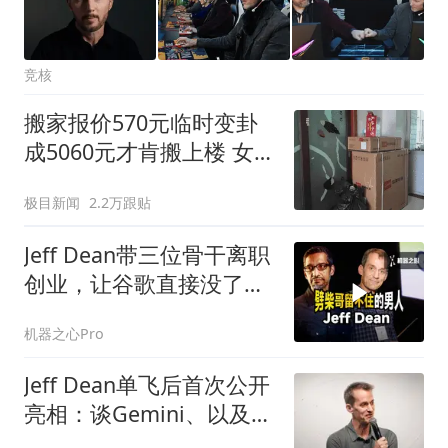
竞核
搬家报价570元临时变卦
成5060元才肯搬上楼 女子
傻眼
极目新闻
2.2万跟贴
Jeff Dean带三位骨干离职
创业，让谷歌直接没了
1800亿美元
机器之心Pro
Jeff Dean单飞后首次公开
亮相：谈Gemini、以及什
么技术值得赌五年