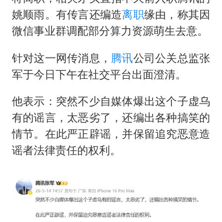
新疆优化调整景区内自驾服务费
姚顺雨
。有传言还编造
离职
缘由，称其因
检测列车撞人致11死2伤 涉事单位被罚
微信事业群调配部分算力资源萌生去意。
全民健身事业高质量发展
针对这一网传消息，
腾讯
公司公关总监张
台当局重金为“台独”织“皇帝新衣”
军于今日下午在社交平台出面澄清。
商场现钱学森巨幅海报 负责人回应
几元成本的AI广告导致千万市值蒸发
他表示：突然不少自媒体爆出这个子虚乌
老挝国会主席赛宋蓬逝世
有的谣言，太恶劣了，还编出各种搞笑的
情节。在此严正辟谣，并保留追究恶意造
乐享全民健身 共筑健康中国
谣者法律责任的权利。