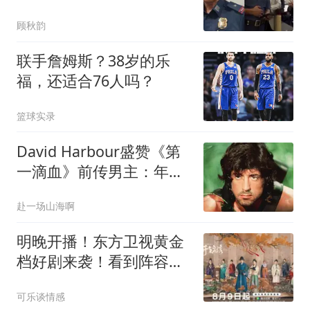
应，底气何来？
顾秋韵
联手詹姆斯？38岁的乐
福，还适合76人吗？
篮球实录
David Harbour盛赞《第
一滴血》前传男主：年轻
史泰龙气质拉满，2027年
赴一场山海啊
上映
明晚开播！东方卫视黄金
档好剧来袭！看到阵容我
很放心
可乐谈情感