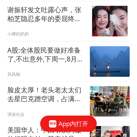
谢振轩发文吐露心声，张
柏芝隐忍多年的委屈终被
儿子读懂
小椰的奶奶
A股:全体股民要做好准备
了,不出意外,下周一,8月10
日,可能这样走
风风顺
脸皮太厚！老头老太太们
去星巴克蹭空调，占满座
位就是不消费，被店员关
谭谈社会
空调还不走人，网友：给
App内打开
子女丢脸了！
美国华人：中国引以为傲