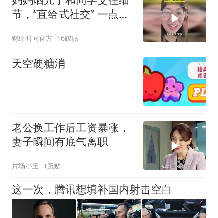
节，“直给式社交” 一点都
不拐弯抹角！
财经时间官方
16跟贴
天空硬糖消
老公换工作后工资暴涨，
妻子瞬间有底气离职
片场小王
1跟贴
这一次，腾讯想填补国内射击空白