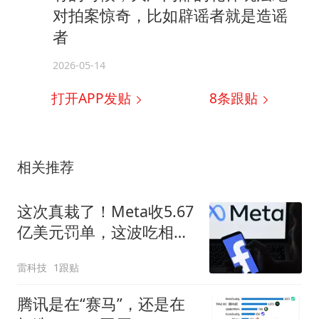
对拍案惊奇，比如辟谣者就是造谣
者
2026-05-14
打开APP发贴
8
条跟贴
相关推荐
这次真栽了！Meta收5.67
亿美元罚单，这波吃相太
难看
雷科技
1跟贴
腾讯是在“赛马”，还是在