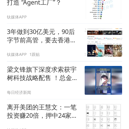
打造 “Agent工厂”？
钛媒体APP
3年做到30亿美元，90后
字节前高管，要去香港敲
钟了
钛媒体APP
1跟贴
梁文锋旗下深度求索获宇
树科技战略配售 ！总金额
超1.4亿元，还要“绑定”3
每日经济新闻
年
离开美团的王慧文：一笔
投资赚20倍，押中24家AI
公司