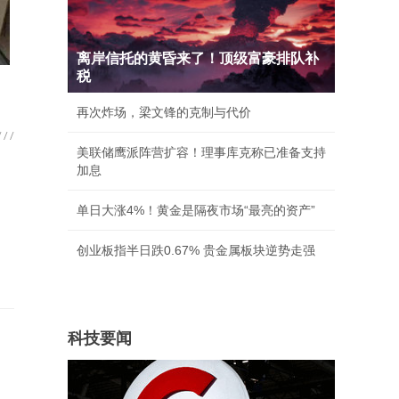
离岸信托的黄昏来了！顶级富豪排队补
税
再次炸场，梁文锋的克制与代价
美联储鹰派阵营扩容！理事库克称已准备支持
加息
单日大涨4%！黄金是隔夜市场“最亮的资产”
创业板指半日跌0.67% 贵金属板块逆势走强
科技要闻