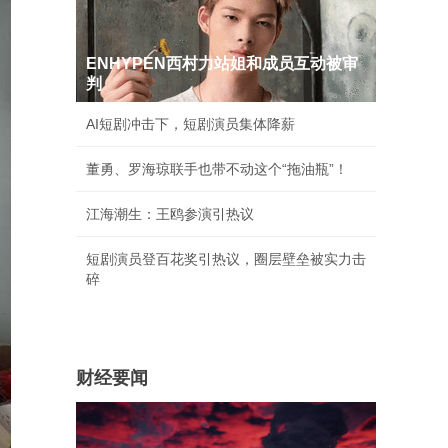
ENHYPEN西村力站姐和成员互动被审
判
AI短剧冲击下，短剧演员集体降薪
董勇、罗海琼联手也带不动这个“拖油瓶”！
江海潮生：王鸥参演引热议
短剧演员登百花奖引热议，圈层壁垒被实力击
碎
财经要闻