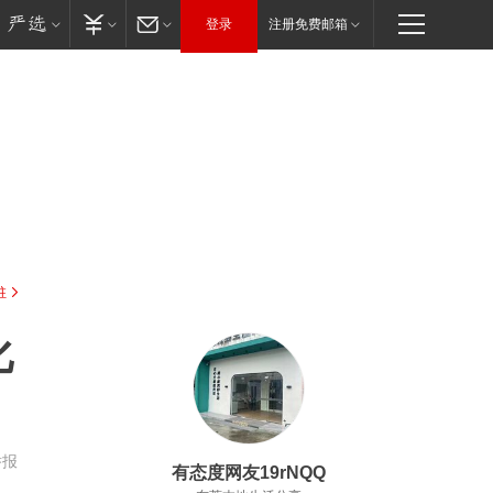
登录
注册免费邮箱
驻
化
举报
有态度网友19rNQQ