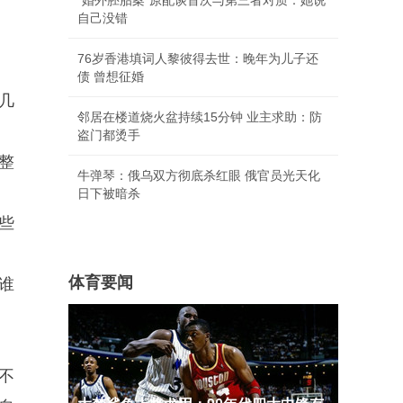
"婚外胚胎案"原配谈首次与第三者对质：她说
自己没错
76岁香港填词人黎彼得去世：晚年为儿子还
债 曾想征婚
几
邻居在楼道烧火盆持续15分钟 业主求助：防
盗门都烫手
整
牛弹琴：俄乌双方彻底杀红眼 俄官员光天化
日下被暗杀
些
体育要闻
谁
不