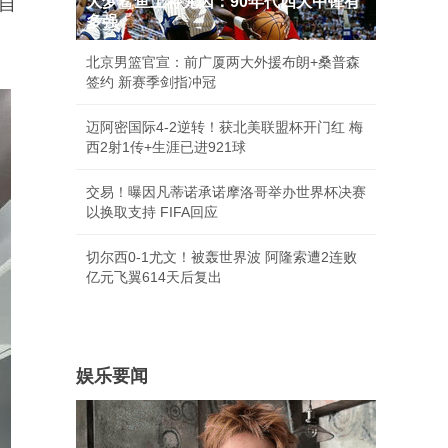
大梦鲨鱼上将尤因：90年代四大中锋有
自
多强
北京男篮官宣：前广厦两大外援布朗+桑普森
签约 新赛季剑指冲冠
迈阿密国际4-2逆转！获北美联盟杯开门红 梅
西2射1传+生涯已进921球
交易！曝因凡蒂诺承诺摩洛哥举办世界杯决赛
以换取支持 FIFA回应
切尔西0-1尤文！被轰世界波 阿隆索遭2连败
亿元飞翼614天后复出
娱乐要闻