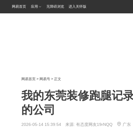
网易首页
应用
无障碍浏览
进入关怀版
网易首页
>
网易号
> 正文
我的东莞装修跑腿记
的公司
2026-05-14 15:39:54 来源:
有态度网友19rNQQ
广