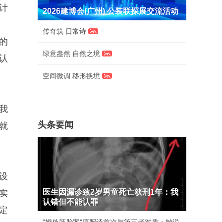
计
2026建博会(广州) 公装联探展交流活动
传奇筑 日常诗
的
绿意盎然 自然之境
认
空间微调 移形换境
我
头条要闻
就
设
医生因漏诊致2岁男童死亡获刑1年：我
实
认错但不能认罪
定