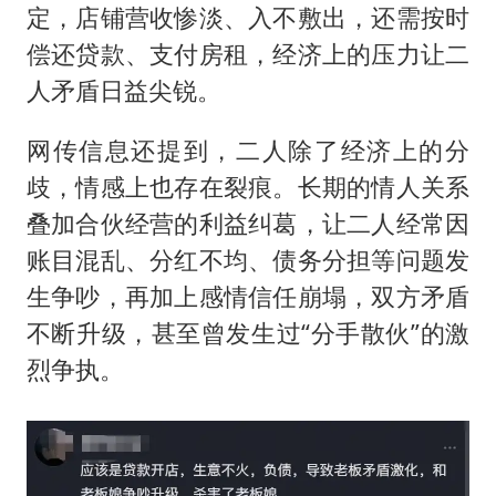
定，店铺营收惨淡、入不敷出，还需按时
偿还贷款、支付房租，经济上的压力让二
人矛盾日益尖锐。
网传信息还提到，二人除了经济上的分
歧，情感上也存在裂痕。长期的情人关系
叠加合伙经营的利益纠葛，让二人经常因
账目混乱、分红不均、债务分担等问题发
生争吵，再加上感情信任崩塌，双方矛盾
不断升级，甚至曾发生过“分手散伙”的激
烈争执。