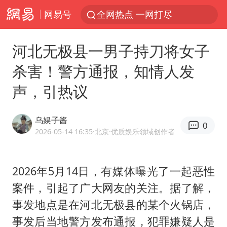
网易号
全网热点 一网打尽
河北无极县一男子持刀将女子
杀害！警方通报，知情人发
声，引热议
乌娱子酱
0
2026-05-14 16:35
·北京
·优质娱乐领域创作者
2026年5月14日，有媒体曝光了一起恶性
案件，引起了广大网友的关注。据了解，
事发地点是在河北无极县的某个火锅店，
事发后当地警方发布通报，犯罪嫌疑人是