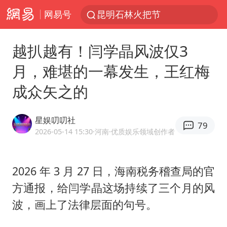
网易号
昆明石林火把节
我国编制完成新版全月地质图
越扒越有！闫学晶风波仅3
宇树科技发行价格150.80元/股
月，难堪的一幕发生，王红梅
江钨装备：无注入矿山资产安排
成众矢之的
台风白海豚即将进入48小时警戒线
官方回应献血屋不让市民入内躲雨
星娱叨叨社
79
郑国霖回应去景区上班被保安拦下
2026-05-14 15:30
·河南
·优质娱乐领域创作者
80后女柜员逆袭成4200亿银行副行长
感觉全东北都在等7号
2026 年 3 月 27 日，海南税务稽查局的官
方通报，给
闫学晶
这场持续了三个月的风
中央气象台发布台风黄色预警
波，画上了法律层面的句号。
扎哈罗娃批广岛市长不提美国原子弹