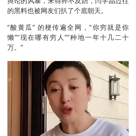
舆论的风暴，来得猝不及防，闫学晶过往
的黑料也被网友们扒了个底朝天。
“酸黄瓜” 的梗传遍全网，“你穷就是你
懒”“现在哪有穷人”“种地一年十几二十
万。”