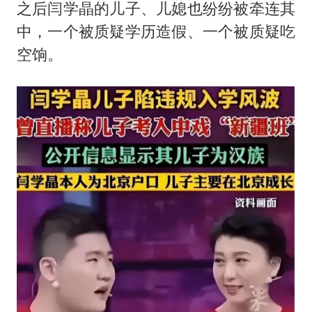
之后闫学晶的儿子、儿媳也纷纷被牵连其
中，一个被质疑学历造假、一个被质疑吃
空饷。