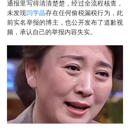
女子利用漏洞0元薅走3000多件家电
通报里写得清清楚楚，经过全流程核查，
金饰克价大幅跳涨
未发现
闫学晶
存在任何偷税漏税行为，此
前实名举报的博主，也公开发布了道歉视
关之琳否认与27岁模特的恋情
频，承认自己的举报内容失实。
多地要求领导干部带头休假
对话重庆地铁吐血女孩
奋进开新局 实干挑大梁