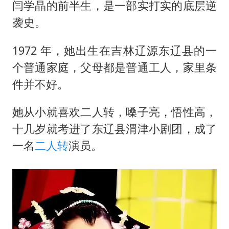
闫学晶的前半生，是一部实打实的底层逆
袭史。
1972 年，她出生在吉林辽源东辽县的一
个普通家庭，父母都是普通工人，家里条
件并不好。
她从小就喜欢
二人转
，嗓子亮，悟性高，
十几岁就考进了东辽县渭津小剧团，成了
一名
二人转
演员。