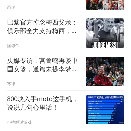
下了一个商业代言
画夕
巴黎官方悼念梅西父亲：
俱乐部全力支持梅西，愿
豪尔赫安息
懂球帝
央媒专访，宫鲁鸣再谈中
国女篮，通篇未提李梦，
却给李梦提了个醒
寒律
800块入手moto这手机，
说说几句心里话！
小柱解说游戏