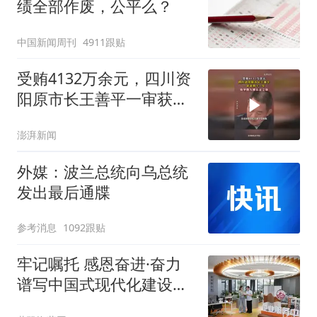
绩全部作废，公平么？
中国新闻周刊
4911跟贴
受贿4132万余元，四川资
阳原市长王善平一审获刑
十一年，检举他人被认定
澎湃新闻
立功
外媒：波兰总统向乌总统
发出最后通牒
参考消息
1092跟贴
牢记嘱托 感恩奋进·奋力
谱写中国式现代化建设河
北篇章丨抓改革优服务，