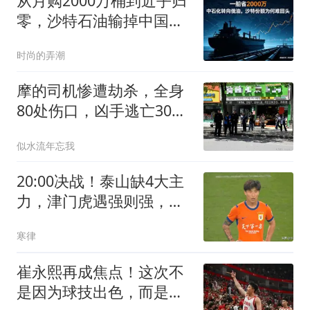
从月购2000万桶到近乎归
零，沙特石油输掉中国市
场的底层原因
时尚的弄潮
摩的司机惨遭劫杀，全身
80处伤口，凶手逃亡30年
成金店老板
似水流年忘我
20:00决战！泰山缺4大主
力，津门虎遇强则强，预
测比分1:2
寒律
崔永熙再成焦点！这次不
是因为球技出色，而是签