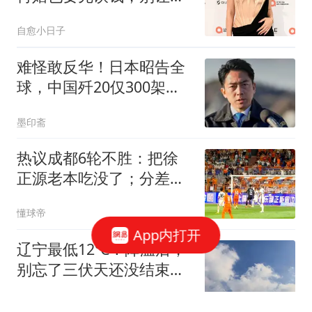
婚成灾难
自愈小日子
难怪敢反华！日本昭告全
球，中国歼20仅300架，
真相曝光被打脸
墨印斋
热议成都6轮不胜：把徐
正源老本吃没了；分差若
进入个位数会有连锁反应
懂球帝
App内打开
辽宁最低12℃！降温后，
别忘了三伏天还没结束，
下周又要热
沈阳公交网小林