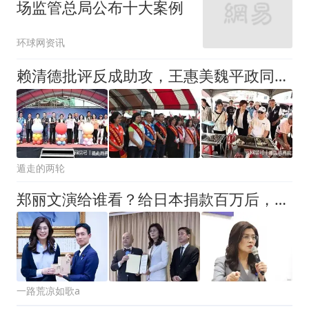
场监管总局公布十大案例
环球网资讯
赖清德批评反成助攻，王惠美魏平政同框，蓝营僵局或破冰
遁走的两轮
郑丽文演给谁看？给日本捐款百万后，紧急表态：台湾从来不是国家
一路荒凉如歌a