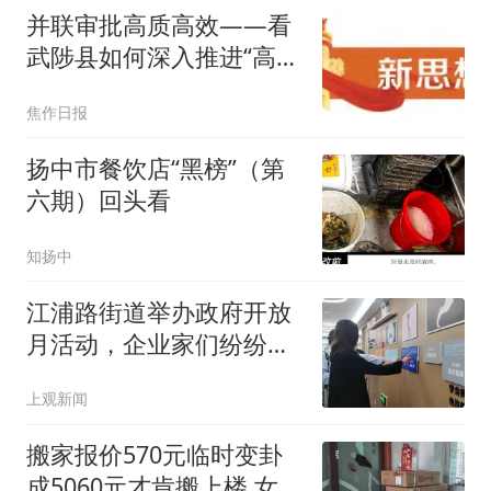
并联审批高质高效——看
武陟县如何深入推进“高效
办成一件事”
焦作日报
扬中市餐饮店“黑榜”（第
六期）回头看
知扬中
江浦路街道举办政府开放
月活动，企业家们纷纷做
起心理测试小游戏
上观新闻
搬家报价570元临时变卦
成5060元才肯搬上楼 女子