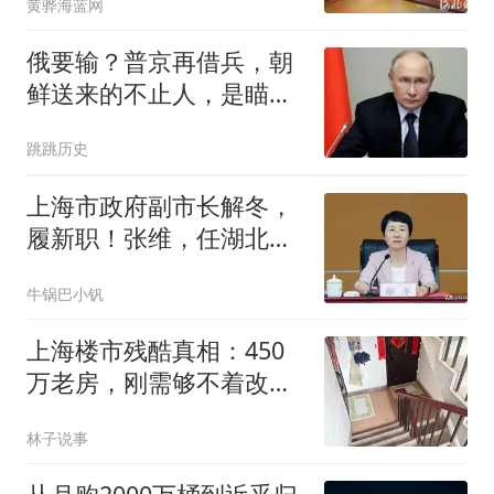
黄骅海蓝网
打造一流营商环境
俄要输？普京再借兵，朝
鲜送来的不止人，是瞄准
更大目标一张王牌
跳跳历史
上海市政府副市长解冬，
履新职！张维，任湖北省
林业局党组书记、局长！
牛锅巴小钒
上海楼市残酷真相：450
万老房，刚需够不着改善
看不上？
林子说事