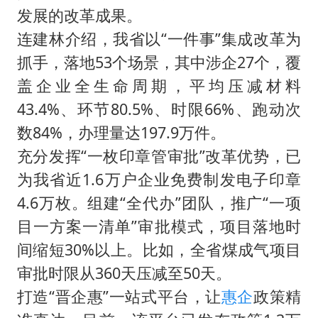
全民健身事业高质量发展
发展的改革成果。
上四休三，但降薪1000元，你接受吗？
连建林介绍，我省以“一件事”集成改革为
唐田赛前发布会上引用《孙子兵法》
抓手，落地53个场景，其中涉企27个，覆
台当局重金为“台独”织“皇帝新衣”
盖企业全生命周期，平均压减材料
43.4%、环节80.5%、时限66%、跑动次
商场现钱学森巨幅海报 负责人回应
数84%，办理量达197.9万件。
老挝国会主席赛宋蓬逝世
充分发挥“一枚印章管审批”改革优势，已
购飞机票7分钟后退票被扣2022元
为我省近1.6万户企业免费制发电子印章
乐享全民健身 共筑健康中国
4.6万枚。组建“全代办”团队，推广“一项
目一方案一清单”审批模式，项目落地时
间缩短30%以上。比如，全省煤成气项目
审批时限从360天压减至50天。
打造“晋企惠”一站式平台，让
惠企
政策精