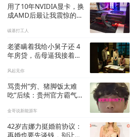
用了10年NVIDIA显卡，换
成AMD后最让我震惊的竟
是软件
碳基打工人
老婆瞒着我给小舅子还 4
年房贷，岳母逼我接着
还，我回应全家懵了
风起见你
骂贵州“穷、猪脚饭太难
吃”后续：贵州官方霸气回
应，男生已社死
金哥说新能源车
42岁吉娜力挺婚前协议：
再婚也要先谈钱，别让离