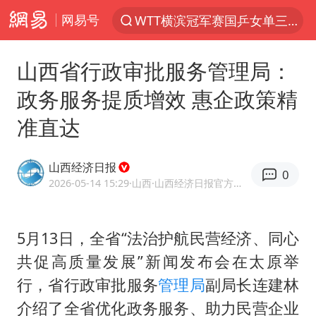
网易号
WTT横滨冠军赛国乒女单三将晋级四强
光影经济撬动暑期消费新蓝海
山西省行政审批服务管理局：
白海豚将正面袭击贯穿浙江
政务服务提质增效 惠企政策精
杭州全市有序停课
准直达
《欢迎来龙餐馆》口碑
酒店花洒现排泄物住客索赔遭拒
山西经济日报
0
情侣平潭拍日出坠崖1死1伤
2026-05-14 15:29
·山西
·山西经济日报官方网易号
新疆优化调整景区内自驾服务费
夏日经济乘“热”而上 消费市场向“新”而行
5月13日，全省“法治护航民营经济、同心
共促高质量发展”新闻发布会在太原举
36岁男演员成景区NPC后人气爆棚
行，省行政审批服务
管理局
副局长连建林
宇树王兴兴被问了360多个问题
介绍了全省优化政务服务、助力民营企业