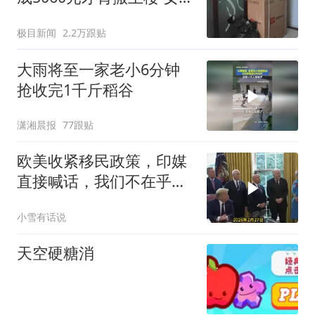
傻眼
极目新闻
2.2万跟贴
大雨将至一家老小6分钟
抢收完1千斤稻谷
潇湘晨报
77跟贴
欧美收紧移民政策，印媒
直接喊话，我们不在乎！
中国会给我们兜底
小雪有话说
天空硬糖消