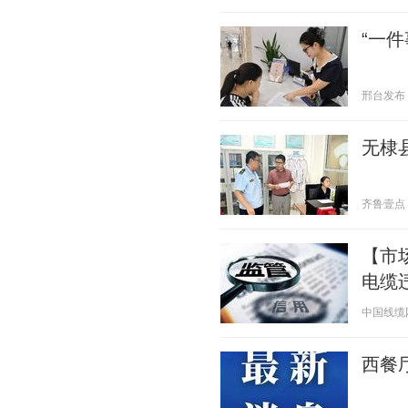
“一
邢台发布 20
无棣
齐鲁壹点 20
【市
电缆
中国线缆网 2
西餐