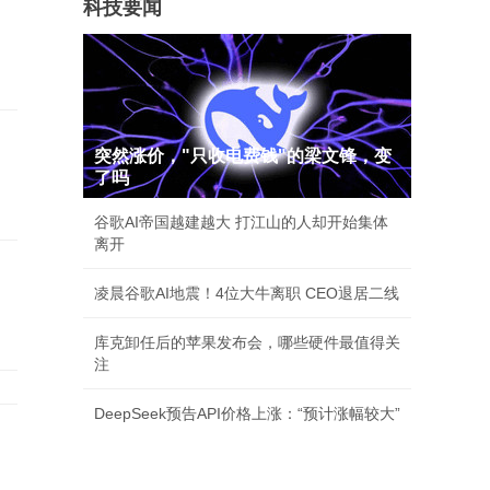
科技要闻
突然涨价，"只收电费钱"的梁文锋，变
了吗
谷歌AI帝国越建越大 打江山的人却开始集体
离开
凌晨谷歌AI地震！4位大牛离职 CEO退居二线
库克卸任后的苹果发布会，哪些硬件最值得关
注
DeepSeek预告API价格上涨：“预计涨幅较大”