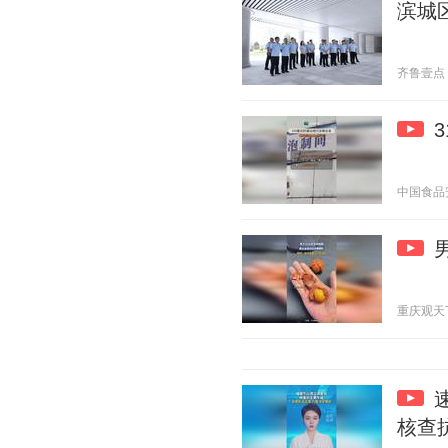
滨城
齐鲁壹点 20
中国食品安全
重庆观天下 2
核查