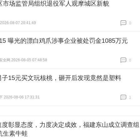
区市场监管局组织退役军人观摩城区新貌
26-08-07 20:41:49
0
跟贴
0
315 曝光的漂白鸡爪涉事企业被处罚金1085万元
网 2026-08-05 07:48:58
0
跟贴
0
男子15元买文玩核桃，砸开后发现竟然是塑料
026-08-06 17:31:31
1
跟贴
1
速度彰显态度，力度决定成效，福建东山成立调查组
抗生素牛蛙