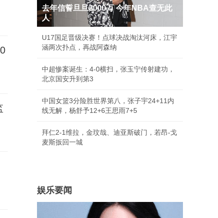
去年信誓旦旦3000万 今年NBA查无此
人
U17国足晋级决赛！点球决战淘汰河床，江宇
涵两次扑点，再战阿森纳
0
中超惨案诞生：4-0横扫，张玉宁传射建功，
北京国安升到第3
中国女篮3分险胜世界第八，张子宇24+11内
监
线无解，杨舒予12+6王思雨7+5
拜仁2-1维拉，金玟哉、迪亚斯破门，若昂-戈
麦斯扳回一城
娱乐要闻