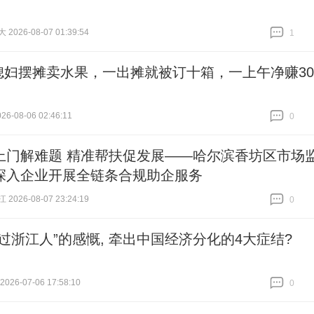
026-08-07 01:39:54
1
跟贴
1
媳妇摆摊卖水果，一出摊就被订十箱，一上午净赚30
6-08-06 02:46:11
0
跟贴
0
上门解难题 精准帮扶促发展——哈尔滨香坊区市场
深入企业开展全链条合规助企服务
026-08-07 23:24:19
0
跟贴
0
不过浙江人”的感慨, 牵出中国经济分化的4大症结?
26-07-06 17:58:10
0
跟贴
0