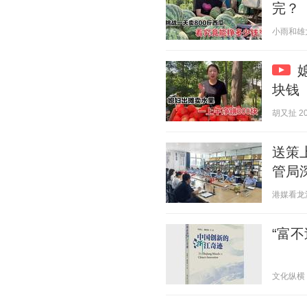
完？
小雨和雄大 2
块钱
胡又扯 202
送策
管局
港媒看龙江 2
“富
文化纵横 20