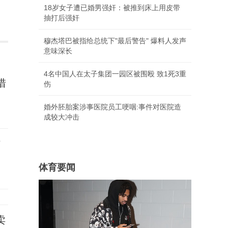
18岁女子遭已婚男强奸：被推到床上用皮带
抽打后强奸
穆杰塔巴被指给总统下"最后警告" 爆料人发声
意味深长
4名中国人在太子集团一园区被围殴 致1死3重
措
伤
婚外胚胎案涉事医院员工哽咽:事件对医院造
成较大冲击
作
体育要闻
卖