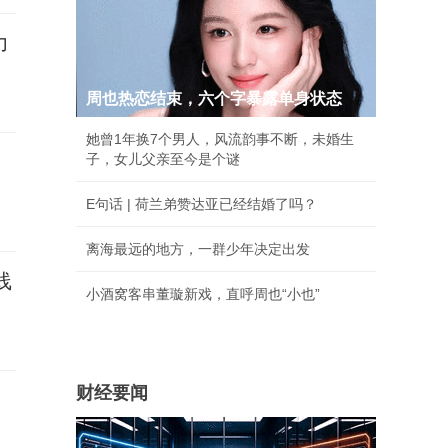
力
周也热恋结束，六个字暴露单身状态
她曾1年换7个男人，风流韵事不断，未婚生
子，女儿父亲至今是个谜
E句话 | 荷兰弟赞达亚已经结婚了吗？
离海最远的地方，一群少年决定出发
线
小酒窝客串董璇新戏，直呼周也“小也”
财经要闻