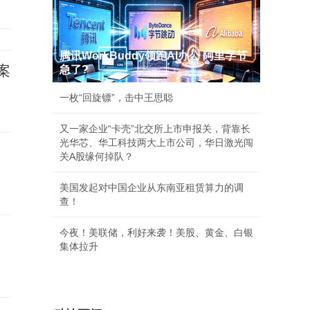
腾讯WorkBuddy领跑AI办公 阿里字节
案
急了?
一枚“回旋镖”，击中王思聪
又一家企业“卡壳”北交所上市申报关，背靠长
光华芯、华工科技两大上市公司，华日激光闯
关A股缘何掉队？
美国发起对中国企业从东南亚租赁算力的调
查！
今夜！美联储，利好来袭！美股、黄金、白银
集体拉升