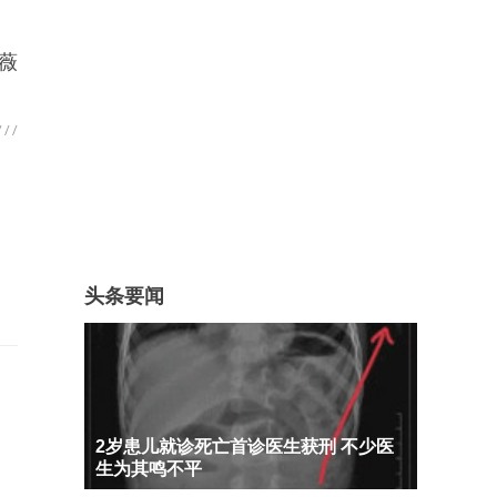
薇
头条要闻
2岁患儿就诊死亡首诊医生获刑 不少医
生为其鸣不平