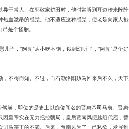
就异于常人。在郭敬家耕田时，他时常听到耳边传来阵阵
种热血激昂的感觉。他不适应这种感觉，便老是向家人抱
自己是个怪胎。
慰儿子，“阿㔨”从小吃不饱，饿到幻听了，“阿㔨”是个好
勒，不得而知。不过，自石勒洛阳贩马回来后不久，天下
武帝驾崩，即位的是史上以痴傻闻名的晋惠帝司马衷。晋惠
只因皇帝实在无力把控朝局，皇后贾南风便越俎代庖，替
众司马宗王的不满。后来，贾南风为了一己私欲，发展到