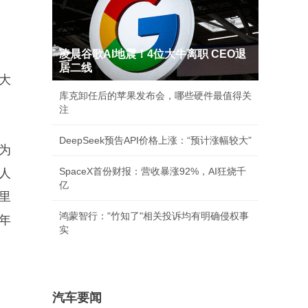
凌晨谷歌AI地震！4位大牛离职 CEO退
居二线
大
库克卸任后的苹果发布会，哪些硬件最值得关
注
DeepSeek预告API价格上涨：“预计涨幅较大”
为
SpaceX首份财报：营收暴涨92%，AI狂烧千
人
亿
里
鸿蒙智行："竹知了"相关投诉均有明确侵权事
年
实
汽车要闻