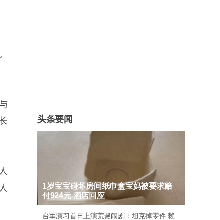
。
与
头条要闻
长
人
1岁宝宝碰坏房间纸巾盒宝妈被要求赔
人
付924元 酒店回应
台军演习首日上演荒诞闹剧：坦克掉零件 赖