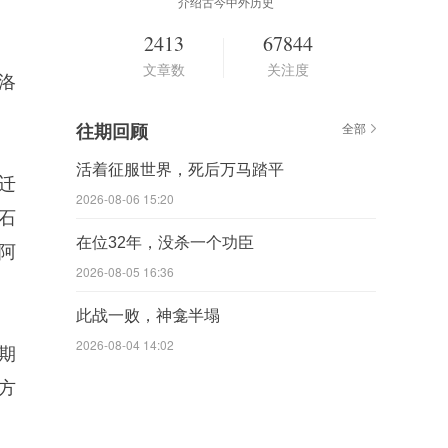
介绍古今中外历史
2413
67844
文章数
关注度
洛
往期回顾
全部
活着征服世界，死后万马踏平
迁
2026-08-06 15:20
石
在位32年，没杀一个功臣
阿
2026-08-05 16:36
此战一败，神龛半塌
2026-08-04 14:02
期
方