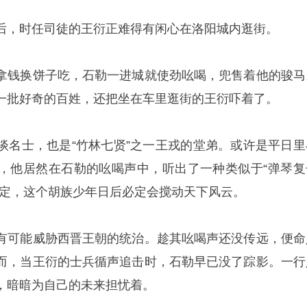
后，时任司徒的王衍正难得有闲心在洛阳城内逛街。
拿钱换饼子吃，石勒一进城就使劲吆喝，兜售着他的骏马
一批好奇的百姓，还把坐在车里逛街的王衍吓着了。
谈名士，也是“竹林七贤”之一王戎的堂弟。或许是平日里
，他居然在石勒的吆喝声中，听出了一种类似于“弹琴复
断定，这个胡族少年日后必定会搅动天下风云。
有可能威胁西晋王朝的统治。趁其吆喝声还没传远，便命
而，当王衍的士兵循声追击时，石勒早已没了踪影。一行
，暗暗为自己的未来担忧着。