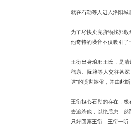
就在石勒等人进入洛阳城
为了尽快卖完货物找郭敬
他奇特的嗓音不仅吸引了
王衍出身琅邪王氏，是清
嵇康、阮籍等人交往甚深
啸”的愤世嫉俗，并由此
王衍担心石勒的存在，极
去追杀他，以绝后患。然
只好回禀王衍，王衍一听