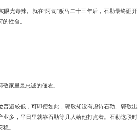
实眼光毒辣。就在“阿㔨”贩马二十三年后，石勒最终砸开
衍的性命。
郭敬家里最忠诚的佃农。
位普遍较低，可即便如此，郭敬却没有虐待石勒。郭敬出
产业多，平日里就靠石勒等几人给他打点着。石勒这段时
安稳。