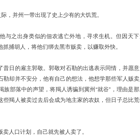
酣之际，并州一带出现了史上少有的大饥荒。
他与之出身类似的佃农逃亡外地，寻求生机。但因天下
地抓捕胡人，将他们绑去黑市贩卖，以赚取外快。
了昔日的雇主郭敬。郭敬对石勒的出逃表示同情，并愿意
石勒却并不安分，他有自己的想法，他想学那些军人贩卖
羯族部落中的声望，将羯人诱骗到冀州“就谷”，理由是那
这些羯人被卖过去后会成为地主家的农奴，但日子总比荒
贩卖人口计划，自己就先被人卖了。