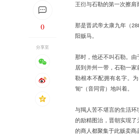
王衍与石勒的第一次擦肩
0
那是晋武帝太康九年（2
阳贩马。
分享至
那时，他还不叫石勒。由
居到并州一带，石勒一家
勒根本不配拥有名字。为
㔨”（音同背）地叫着。
与羯人苦不堪言的生活环
的励精图治，晋朝实现了
的商人都聚集于此贩卖商