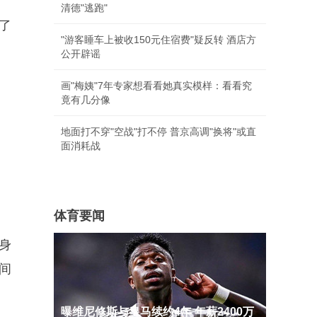
清德"逃跑"
了
"游客睡车上被收150元住宿费"疑反转 酒店方
公开辟谣
画"梅姨"7年专家想看看她真实模样：看看究
竟有几分像
地面打不穿"空战"打不停 普京高调"换将"或直
面消耗战
体育要闻
身
间
曝维尼修斯与皇马续约4年 年薪2400万