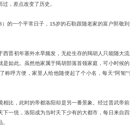
而过，差点改变了历史。
88）的一个平常日子，15岁的石勒跟随老家的富户郭敬到
于西晋初年塞外水旱频发，无处生存的羯胡人只能随大流
就是如此。虽然他家属于羯胡部落首领家庭，可小时候的
了称呼方便，家里人给他随便起了个小名，每天“阿㔨”“
境相比，此时的帝都洛阳却是另一番景象。经过晋武帝前
天下一统，洛阳成为当时天下少有的大都市，每日来自四
品。