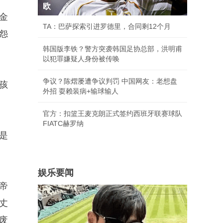
欧
金
TA：巴萨探索引进罗德里，合同剩12个月
怨
韩国版李铁？警方突袭韩国足协总部，洪明甫
以犯罪嫌疑人身份被传唤
争议？陈熠屡遭争议判罚 中国网友：老想盘
孩
外招 耍赖装病+输球输人
官方：扣篮王麦克朗正式签约西班牙联赛球队
FIATC赫罗纳
是
娱乐要闻
帝
丈
废