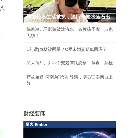
八
周杰伦私生活被扒，澳门传闻水落石出
陈凯琳儿子影院被泼汽水，管教孩子虎一点也
无妨！
E句话|身材被网暴？C罗未婚妻疑似回应了
艺人何与、刘些宁双双否认恋情：单身，勿扰
荷兰弟遭“河南弟”抢功 导演，演员证实亲自上
阵
财经要闻