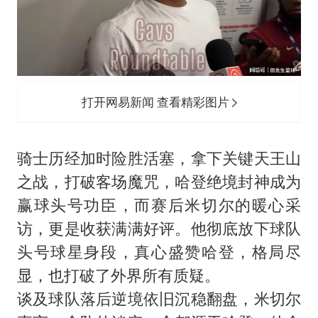
东航：国内客票提前14天免费退改
名创优品回应女子吐槽内裤质量差
日本试射“战斧”导弹，国防部回应
夯实基础开新局
打开网易新闻 查看精彩图片
骑士历经加时险胜活塞，拿下关键天王山
之战，打破客场魔咒，哈登绝境封神成为
赢球头号功臣，而赛后米切尔的暖心采
访，更是收获满满好评。他彻底放下球队
头号球星身段，真心盛赞哈登，格局尽
显，也打破了外界所有质疑。
谈及球队落后逆境依旧沉稳翻盘，米切尔