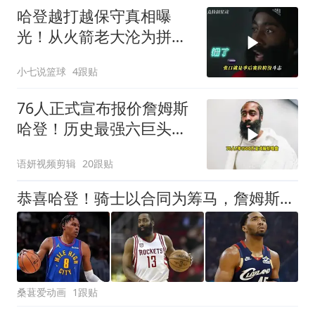
哈登越打越保守真相曝
光！从火箭老大沦为拼
图，不全是伤病
小七说篮球
4跟贴
76人正式宣布报价詹姆斯
哈登！历史最强六巨头要
来了
语妍视频剪辑
20跟贴
恭喜哈登！骑士以合同为筹马，詹姆斯底薪加盟76人，东部格局生变
桑葚爱动画
1跟贴