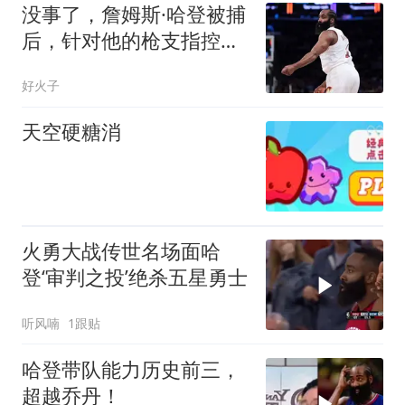
没事了，詹姆斯·哈登被捕
后，针对他的枪支指控已
被正式撤销
好火子
天空硬糖消
火勇大战传世名场面哈
登‘审判之投’绝杀五星勇士
听风喃
1跟贴
哈登带队能力历史前三，
超越乔丹！