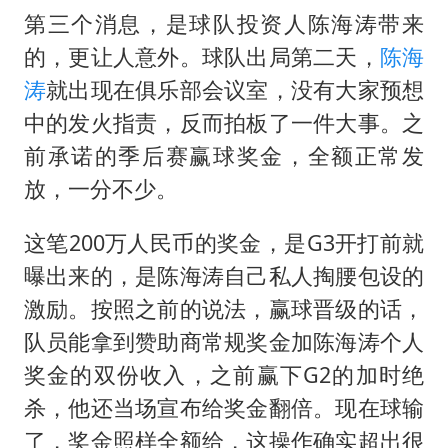
第三个消息，是球队投资人
陈海涛
带来
的，更让人意外。球队出局第二天，
陈海
涛
就出现在俱乐部会议室，没有大家预想
中的发火指责，反而拍板了一件大事。之
前承诺的季后赛赢球奖金，全额正常发
放，一分不少。
这笔200万人民币的奖金，是G3开打前就
曝出来的，是陈海涛自己私人掏腰包设的
激励。按照之前的说法，赢球晋级的话，
队员能拿到赞助商常规奖金加陈海涛个人
奖金的双份收入，之前赢下G2的加时绝
杀，他还当场宣布给奖金翻倍。现在球输
了，奖金照样全额给，这操作确实超出很