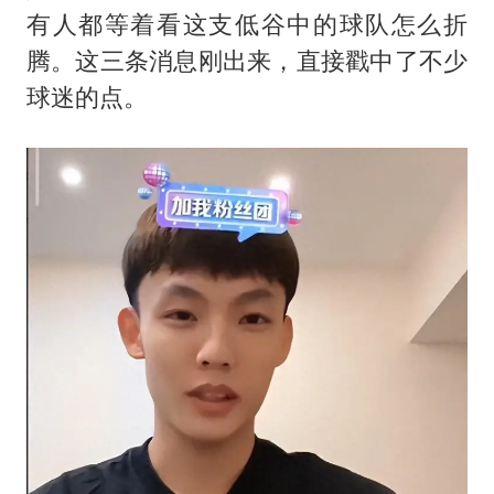
美参院通过一项对俄能源领域制裁法案
有人都等着看这支低谷中的球队怎么折
2名小孩玩手机低头幅度近乎折叠
腾。这三条消息刚出来，直接戳中了不少
球迷的点。
福建省泉州市委书记张毅恭接受纪律审查和监察调查
79岁老人被城管撞倒后离世案一审开庭
夯实基础开新局