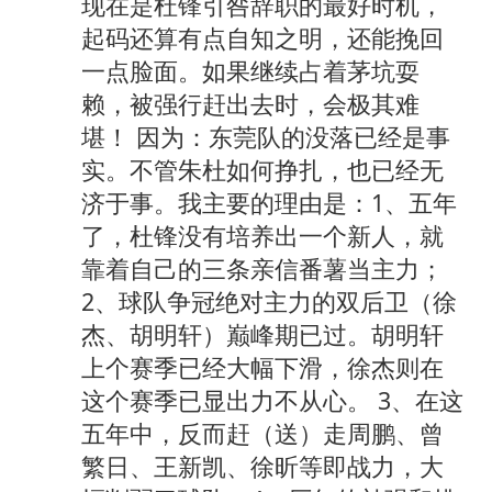
现在是杜锋引咎辞职的最好时机，
起码还算有点自知之明，还能挽回
一点脸面。如果继续占着茅坑耍
赖，被强行赶出去时，会极其难
堪！ 因为：东莞队的没落已经是事
实。不管朱杜如何挣扎，也已经无
济于事。我主要的理由是：1、五年
了，杜锋没有培养出一个新人，就
靠着自己的三条亲信番薯当主力；
2、球队争冠绝对主力的双后卫（徐
杰、胡明轩）巅峰期已过。胡明轩
上个赛季已经大幅下滑，徐杰则在
这个赛季已显出力不从心。 3、在这
五年中，反而赶（送）走周鹏、曾
繁日、王新凯、徐昕等即战力，大