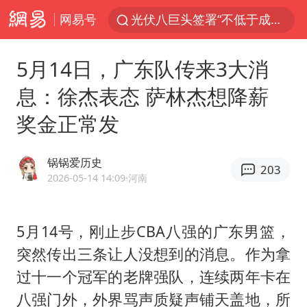
光伏八巨头签署“不低于成本价”倡议
网易号
泰国初中生饮弹自尽前开了26枪
预计“白海豚”明晚将在浙江舟山到福建福鼎一带沿海登陆
5月14日，广东队传来3大消
用AI造出新病毒意味着什么
息：徐杰表态 萨林杰想降薪
实时追踪台风白海豚
奖金正常发
美股创4月份以来最大单周涨幅
俄黑客称掌握北约直接参与袭俄证据
锅锅爱历史
203
2026-05-14 14:09
·河南
王宝强回应首次提名百花影帝
泰国校园枪击事件已致8死30余伤
5月14号，刚止步CBA八强的广东男篮，
王虹邓煜的同学获统计学界诺贝尔奖
突然传出三条让人没想到的消息。作为拿
胡彦斌获《歌手2026》歌王
过十一个冠军的老牌强队，连续两年卡在
“中国蔬菜之乡”最高温达41.8℃
八强门外，外界骂声质疑声铺天盖地，所