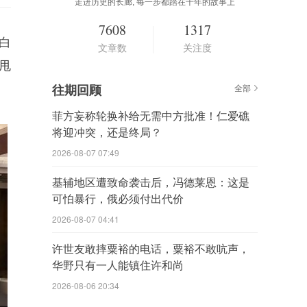
走进历史的长廊, 每一步都踏在千年的故事上
7608
1317
白
文章数
关注度
甩
往期回顾
全部
菲方妄称轮换补给无需中方批准！仁爱礁
将迎冲突，还是终局？
2026-08-07 07:49
基辅地区遭致命袭击后，冯德莱恩：这是
可怕暴行，俄必须付出代价
2026-08-07 04:41
许世友敢摔粟裕的电话，粟裕不敢吭声，
华野只有一人能镇住许和尚
2026-08-06 20:34