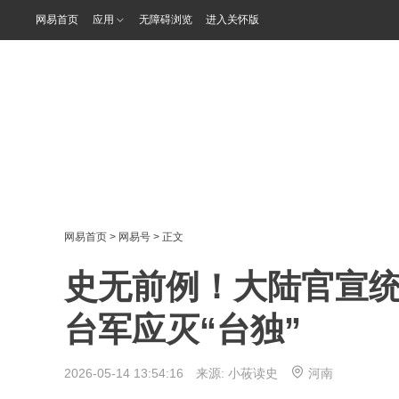
网易首页
应用
无障碍浏览
进入关怀版
网易首页
>
网易号
> 正文
史无前例！大陆官宣
台军应灭“台独”
2026-05-14 13:54:16 来源:
小莜读史
河南