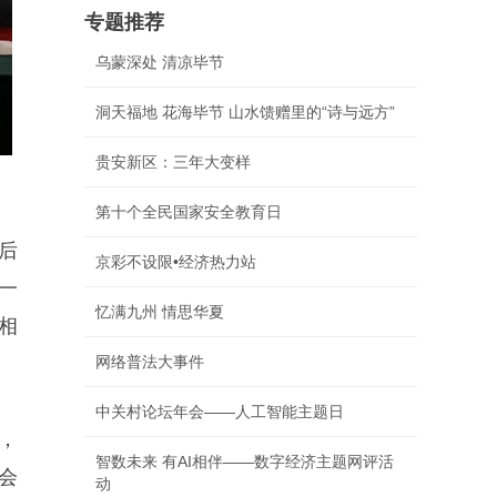
专题推荐
乌蒙深处 清凉毕节
洞天福地 花海毕节 山水馈赠里的“诗与远方”
贵安新区：三年大变样
第十个全民国家安全教育日
后
京彩不设限•经济热力站
一
忆满九州 情思华夏
相
网络普法大事件
中关村论坛年会——人工智能主题日
，
智数未来 有AI相伴——数字经济主题网评活
会
动