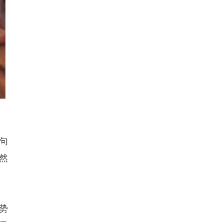
句
然
势