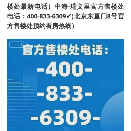
胡彦斌获《歌手2026》歌王
楼处最新电话）中海·瑞文里官方售楼处
名创优品回应女子吐槽内裤质量差
电话：400-833-6309✔(北京东直门8号官
秋天的第一杯奶茶到底有多火
方售楼处预约看房热线）
38岁演员求职万岁山NPC成功
国防部：中国军队坚决反制任何闹海挑衅图谋
我国外贸延续良好增长态势
夯实基础开新局