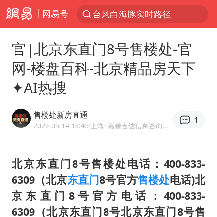
网易号
“电影+”如何激发千亿级消费新活力？
秘鲁和墨西哥宣布恢复外交关系
官|北京东直门8号售楼处-官
沙特土耳其巴基斯坦签署共同防务协议
网-楼盘百科-北京精品房天下
中医教你一招提升气血
✦AI热搜
全球首个长时储能一体化产业园量产
四川宜宾市高县4.9级地震致1人死亡
售楼处新房直通
1
胜宏科技：股票交易异常波动
2026-05-14 13:45
·上海
· 嘉善吉达信息咨询服务部官方企业号
U17国足点球大战淘汰河床晋级决赛
百花奖开幕式
北京东直门8号售楼处电话：400-833-
6309（北京
东直门
8号官方
售楼处
电话)北
日本试射“战斧”导弹，国防部回应
京东直门8号官方电话：400-833-
胡彦斌韩磊 谁帮谁
6309（北京东直门8号北京东直门8号售