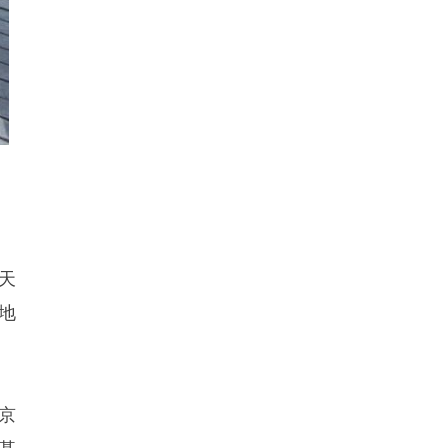
天
地
京