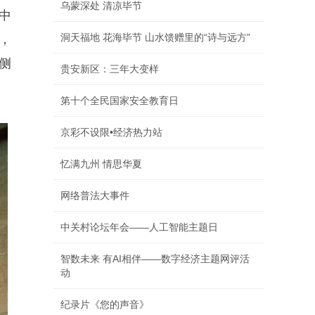
乌蒙深处 清凉毕节
中
洞天福地 花海毕节 山水馈赠里的“诗与远方”
，
侧
贵安新区：三年大变样
第十个全民国家安全教育日
京彩不设限•经济热力站
忆满九州 情思华夏
网络普法大事件
中关村论坛年会——人工智能主题日
智数未来 有AI相伴——数字经济主题网评活
动
纪录片《您的声音》