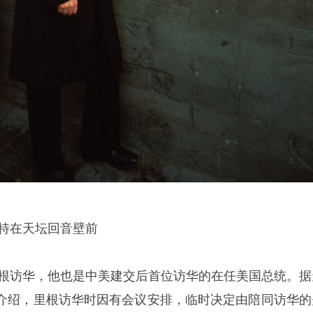
福特在天坛回音壁前
统里根访华，他也是中美建交后首位访华的在任美国总统。据
介绍，里根访华时因有会议安排，临时决定由陪同访华的