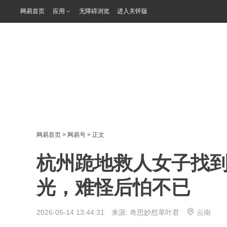
网易首页
应用
无障碍浏览
进入关怀版
网易首页
>
网易号
> 正文
杭州跪地救人女子找
光，难怪后怕不已
2026-05-14 13:44:31 来源:
奇思妙想草叶君
云南