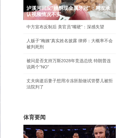
泸溪河回应"桃酥现金属牙冠"：网友承
认视频情况不实
中方宣布反制后 美官员"嘴硬"：深感失望
人贩子"梅姨"真实姓名披露 律师：大概率不会
被判死刑
被问是否支持万斯2028年竞选总统 特朗普连
说两个"NO"
丈夫病逝后妻子想用冷冻胚胎做试管婴儿被拒
法院判了
体育要闻