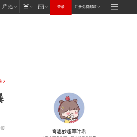
登录
注册免费邮箱
驻
曝
举报
奇思妙想草叶君