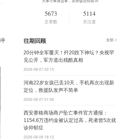
大事小事身边事，茶余饭后你我TA
5673
5114
文章数
关注度
冲
往期回顾
全部
20分钟全军覆灭！歼20跌下神坛？央视罕
见公开，军方道出残酷真相
2026-08-07 02:15
河南22岁女孩已丢10天，手机再次出现新
定位，救援队发声不简单
2026-08-07 01:56
西安赛格商场商户坠亡事件官方通报：
1154.6万违约金被认定过高，死者曾5次就
诊抑郁症
2026-08-06 18:12