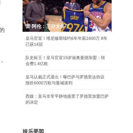
雷·阿伦：三分太多了
的
皇马官宣！维尼修斯续约6年年薪2400万 8年
已获14冠
队史标王！皇马官宣19岁迪奥曼德加盟：转
，
会费1.4亿欧
皇马认栽正式退出！曝巴萨与罗德里达协议
报价6000万欧与曼城谈判
西媒：皇马非常平静地接受了罗德里加盟巴萨
的决定
娱乐要闻