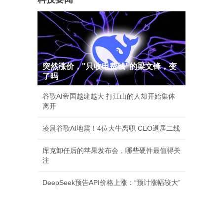
突然涨价，"只收电费钱"的梁文锋，变
了吗
谷歌AI帝国越建越大 打江山的人却开始集体
离开
凌晨谷歌AI地震！4位大牛离职 CEO退居二线
库克卸任后的苹果发布会，哪些硬件最值得关
注
DeepSeek预告API价格上涨：“预计涨幅较大”