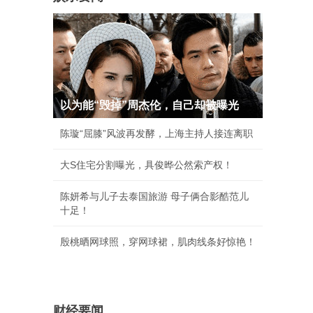
以为能“毁掉”周杰伦，自己却被曝光
陈璇“屈膝”风波再发酵，上海主持人接连离职
大S住宅分割曝光，具俊晔公然索产权！
陈妍希与儿子去泰国旅游 母子俩合影酷范儿
十足！
殷桃晒网球照，穿网球裙，肌肉线条好惊艳！
财经要闻