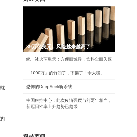
39万亿美元，风险越来越高了！
统一冰火两重天：方便面独撑，饮料全面失速
「1000万」的竹知了，下架了「余大嘴」
恐怖的DeepSeek斩杀线
就
中国疾控中心：此次疫情强度与前两年相当，
新冠阳性率上升趋势已趋缓
的
科技要闻