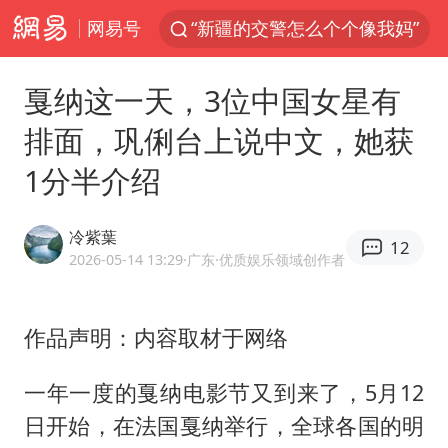
网易号
WTT横滨冠军赛国乒女单三将晋级四强
西湖突现狂风暴雨 游客瞬间被浇透
戛纳这一天，3位中国女星有
情侣在平潭拍日出时坠崖致一死一伤
排面，巩俐台上说中文，她获
香港正式允许“拒绝抢救”
1分半介绍
《欢迎来龙餐馆》口碑
白海豚将正面袭击贯穿浙江
冷紫葉
12
郑丽文：台湾从来没有“独立”过
2026-05-14 13:29
·广东
·优质娱乐领域创作者
几元成本的AI广告导致千万市值蒸发
酒店回应车内过夜被收150元
作品声明：内容取材于网络
商场现钱学森巨幅海报 负责人回应
一年一度的戛纳电影节又到来了，5月12
杭州全市有序停课
日开始，在法国戛纳举行，全球各国的明