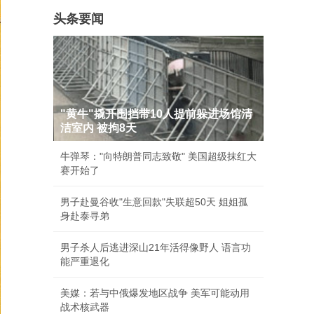
头条要闻
"黄牛"撬开围挡带10人提前躲进场馆清
洁室内 被拘8天
牛弹琴："向特朗普同志致敬" 美国超级抹红大
赛开始了
男子赴曼谷收"生意回款"失联超50天 姐姐孤
身赴泰寻弟
男子杀人后逃进深山21年活得像野人 语言功
能严重退化
美媒：若与中俄爆发地区战争 美军可能动用
战术核武器