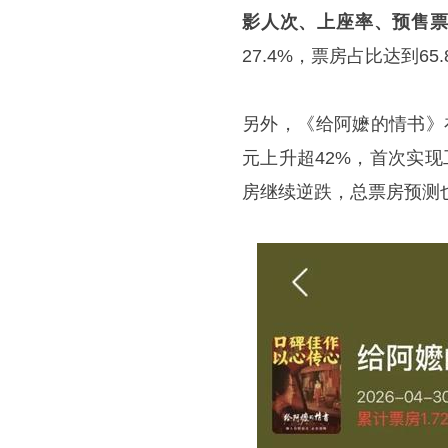
影人次、上座率、预售
27.4%，票房占比达到6
另外，《给阿嬷的情书》在5月
元上升超42%，首次实
房继续逆跌，总票房预测也