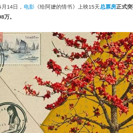
月14日，
电影
《
给阿嬷的情书
》上映15天
总票房
正式突
98万。