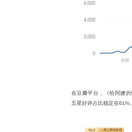
在豆瓣平台，《给阿嬷的
五星好评占比稳定在61%