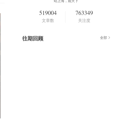
站上海，观天下
519004
763349
文章数
关注度
往期回顾
全部