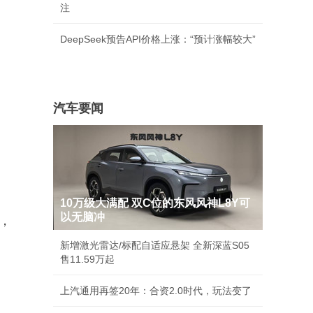
注
DeepSeek预告API价格上涨：“预计涨幅较大”
汽车要闻
10万级大满配 双C位的东风风神L8Y可
以无脑冲
，
新增激光雷达/标配自适应悬架 全新深蓝S05
售11.59万起
上汽通用再签20年：合资2.0时代，玩法变了