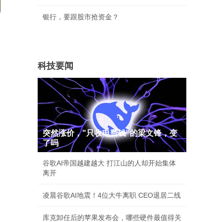
银行，要跟股市抢资金？
科技要闻
突然涨价，"只收电费钱"的梁文锋，变
了吗
谷歌AI帝国越建越大 打江山的人却开始集体
离开
凌晨谷歌AI地震！4位大牛离职 CEO退居二线
库克卸任后的苹果发布会，哪些硬件最值得关