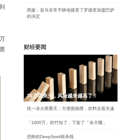
到
西媒：皇马非常平静地接受了罗德里加盟巴萨
的决定
2万
财经要闻
票
39万亿美元，风险越来越高了！
统一冰火两重天：方便面独撑，饮料全面失速
「1000万」的竹知了，下架了「余大嘴」
恐怖的DeepSeek斩杀线