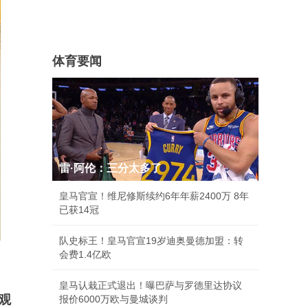
体育要闻
雷·阿伦：三分太多了
皇马官宣！维尼修斯续约6年年薪2400万 8年
已获14冠
队史标王！皇马官宣19岁迪奥曼德加盟：转
会费1.4亿欧
皇马认栽正式退出！曝巴萨与罗德里达协议
观
报价6000万欧与曼城谈判