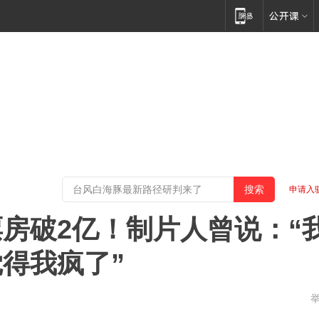
申请入
房破2亿！制片人曾说：“
得我疯了”