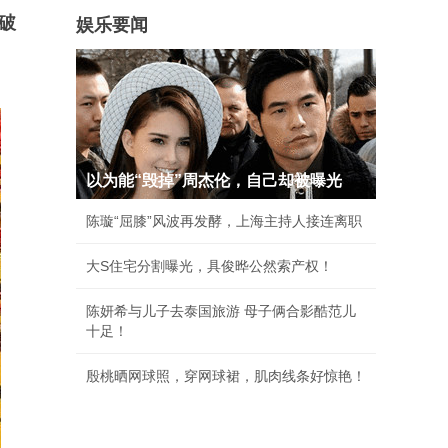
破
娱乐要闻
以为能“毁掉”周杰伦，自己却被曝光
陈璇“屈膝”风波再发酵，上海主持人接连离职
大S住宅分割曝光，具俊晔公然索产权！
陈妍希与儿子去泰国旅游 母子俩合影酷范儿
十足！
殷桃晒网球照，穿网球裙，肌肉线条好惊艳！