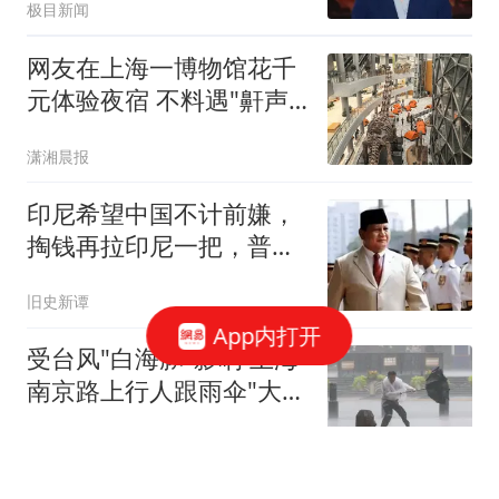
极目新闻
网友在上海一博物馆花千
元体验夜宿 不料遇"鼾声
攻击"
潇湘晨报
印尼希望中国不计前嫌，
掏钱再拉印尼一把，普拉
博沃在等好消息
旧史新谭
App内打开
受台风"白海豚"影响 上海
南京路上行人跟雨伞"大搏
斗"
上观新闻