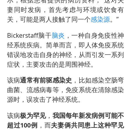
妻同时发病，首先考虑与环境或饮食有
关，可能是两人接触了同一个
感染源
。”
Bickerstaff脑干
脑炎
，一种自身免疫性神
经系统疾病。简单而言，即人体免疫系统
错误地攻击自身的神经，从而引发一系列
症状，主要攻击的是周围神经。
该病
通常有前驱感染史
，比如感染空肠弯
曲菌、流感病毒等，免疫系统在清除感染
源时，误攻击了神经系统。
该病
极为罕见
，
我国每年新发病例可能
不
超过100例
，而
夫妻俩共同患上这种罕见