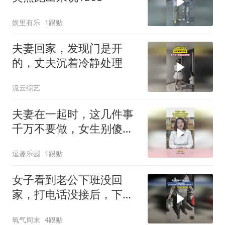
娱里有乐
1跟贴
夫妻回家，发现门是开
的，丈夫沉着冷静处理
流云综艺
夫妻在一起时，这几件事
千万不要做，女生别傻傻
不知道！
逗趣乐园
1跟贴
女子看到老公下班没回
家，打电话没接后，下一
秒看到老公拎着榴莲和奶
氧气周末
4跟贴
茶回来了