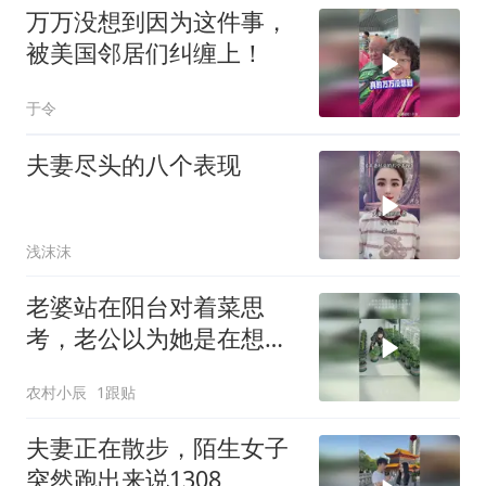
万万没想到因为这件事，
被美国邻居们纠缠上！
于令
夫妻尽头的八个表现
浅沫沫
老婆站在阳台对着菜思
考，老公以为她是在想怎
么放好看，结果是在想吃
农村小辰
1跟贴
什么菜
夫妻正在散步，陌生女子
突然跑出来说1308