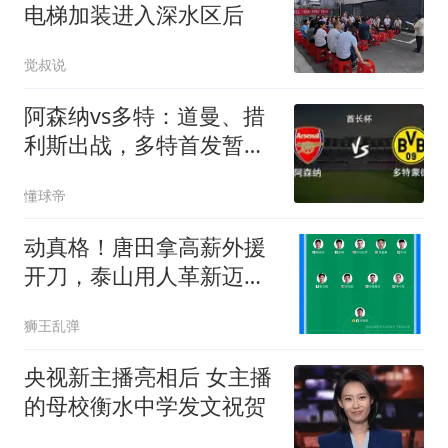
电梯加装进入深水区后
觉叔说
阿森纳vs多特：道曼、措
利斯出战，多特首发暂未
公布
懂球帝
动真格！唐田拿高薪外援
开刀，泰山用人革新迈出
关键一步
狮王乱弹
央视新主播亮相后 女主播
的母校衡水中学发文祝贺