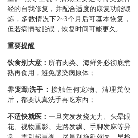
经的自我修复，并配合适度的康复功能锻
炼，多数情况下2~3个月后可基本恢复，
但若病情被贻误，恢复时间可能更久。
重要提醒
饮食别大意
：
所有肉类、海鲜务必彻底煮
熟再食用，避免感染病原体；
养宠勤洗手
：
接触任何宠物、清理粪便
后，都要认真洗手再吃东西；
不适快就医
：
一旦突发发烧无力、头晕眼
花、视物重影、走路发飘、手脚发麻等异
常，需引起重视，尽量别拖延就医，早检