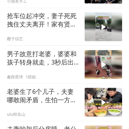
小朋友手工
抢车位起冲突，妻子死死
拽住丈夫离开！家有贤妻
不惹祸，这才是智
樱子综艺
男子故意打老婆，婆婆和
孩子转身就走，3秒后出
现惊人一幕！
趣探星球
1跟贴
老婆生了6个儿子，夫妻
哪敢闹矛盾，生怕一方跑
了！
ulu秋名山
夫妻吵架后分房睡，老公