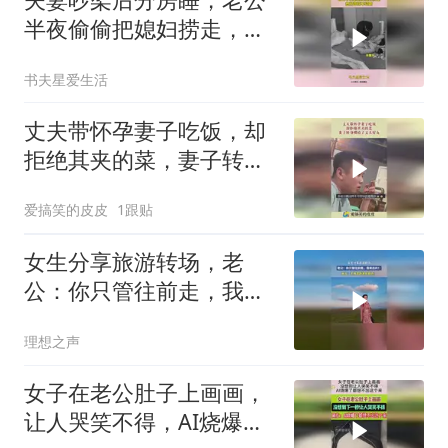
半夜偷偷把媳妇捞走，想
捞却捞不动啊！
书夫星爱生活
丈夫带怀孕妻子吃饭，却
拒绝其夹的菜，妻子转身
喂给了丈夫好友！
爱搞笑的皮皮
1跟贴
女生分享旅游转场，老
公：你只管往前走，我来
出片！
理想之声
女子在老公肚子上画画，
让人哭笑不得，AI烧爆了