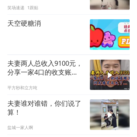
都想不出这个来！
笑场速递
1跟贴
天空硬糖消
夫妻两人总收入9100元，
分享一家4口的收支账
单，看完头大了
平方秒和立方吨
夫妻谁对谁错，你们说了
算！
盐城一家人啊