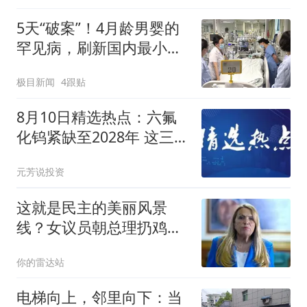
5天“破案”！4月龄男婴的
罕见病，刷新国内最小年
龄纪录
极目新闻
4跟贴
8月10日精选热点：六氟
化钨紧缺至2028年 这三大
龙头受益最大
元芳说投资
这就是民主的美丽风景
线？女议员朝总理扔鸡
蛋！怒吼“耻辱”！
你的雷达站
电梯向上，邻里向下：当