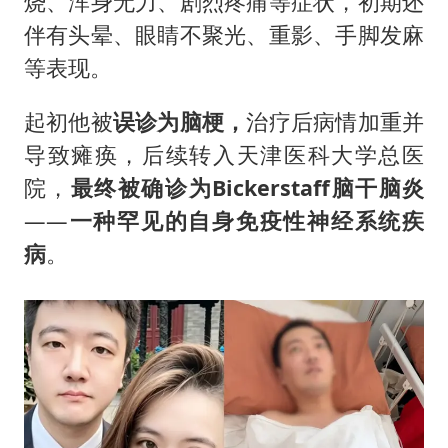
烧、浑身无力、剧烈疼痛等症状，初期还
伴有头晕、眼睛不聚光、重影、手脚发麻
等表现。
起初他被
误诊为脑梗，
治疗后病情加重并
导致瘫痪，后续转入天津医科大学总医
院，
最终被确诊为
Bickerstaff脑干脑炎
——
一种罕见的自身免疫性神经系统疾
病
。