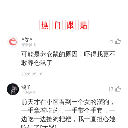
A卷A
21
安徽黄山
可能是养仓鼠的原因，吓得我更不
敢养仓鼠了
2026-05-16
鹄子
17
广东东莞
前天才在小区看到一个女的溜狗，
一手拿着吃的，一手带个手套，一
边吃一边捡狗粑粑，我一直担心她
吃错了[大哭]