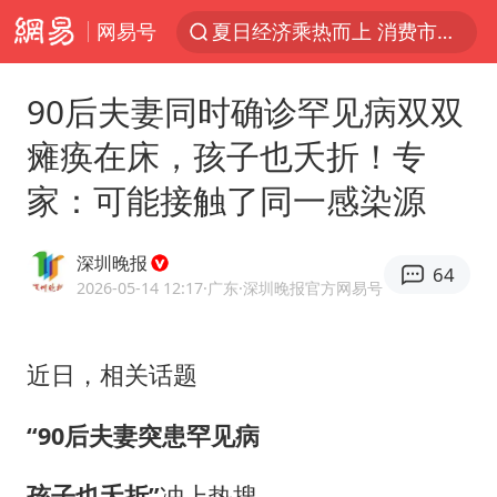
网易号
夏日经济乘热而上 消费市场向新而行
白海豚对华东华北影响会大于巴威
90后夫妻同时确诊罕见病双双
于东来回应胖东来近25年老店年底关闭
瘫痪在床，孩子也夭折！专
以拒绝“和平委员会”的加沙和平计划
家：可能接触了同一感染源
浙江省甬江发生2026年第1号洪水
全球最大级别运输船通过长江大桥
深圳晚报
64
白海豚北上或致京津冀暴雨
2026-05-14 12:17
·广东
·深圳晚报官方网易号
上海全力守护市民“菜篮子”
上门女婿出轨女邻居多年被判重婚罪
近日，相关话题
香港刷新1884年以来最高气温纪录
“90后夫妻突患罕见病
美将每月供乌爱国者拦截导弹
孩子也夭折”
冲上热搜