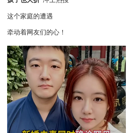
国足U17与阿森纳决赛取消 并列冠军
暑期研学游升温 在旅途中增长知识
这个家庭的遭遇
猫咪过火把节被抹成黑猫
牵动着网友们的心！
宝妈给四胞胎取名平安喜乐
构建更高水平的全民健身公共服务体系
暴雨预报为何有时感觉不准
总书记点赞的非遗苗绣焕发新生机