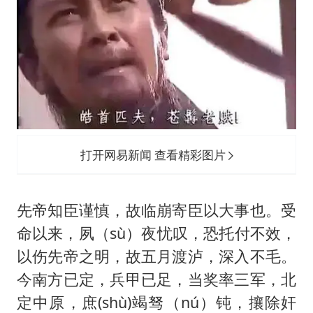
打开网易新闻 查看精彩图片
先帝知臣谨慎，故临崩寄臣以大事也。受
命以来，夙（sù）夜忧叹，恐托付不效，
以伤先帝之明，故五月渡泸，深入不毛。
今南方已定，兵甲已足，当奖率三军，北
定中原，庶(shù)竭驽（nú）钝，攘除奸