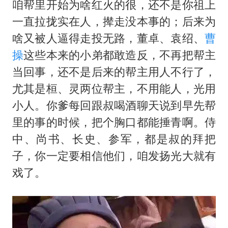
咱帮里开始为啥红火的很，还不是你祖上
一直拉拢实在人，撵走没本事的；后来为
啥又被人逼得走投无路，董卓、袁绍、
曹
操
这些本来的小弟都敢造反，不再把帮主
当回事，还不是后来的帮主用人不行了，
尤其是桓、灵两位帮主，不用能人，光用
小人。你爹每回跟叔喝酒聊天说到早先帮
里的事的时候，把个胸口都能捶青啊。侍
中、尚书、长史、参军，都是叔的拜把
子，你一定要相信他们，咱发扬光大就有
戏了。