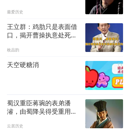
最爱历史
王立群：鸡肋只是表面借
口，揭开曹操执意处死杨
修的真实内情
枚品韵
天空硬糖消
蜀汉重臣蒋琬的表弟潘
濬，由蜀降吴得受重用，
到底是君子还是小人
云居历史