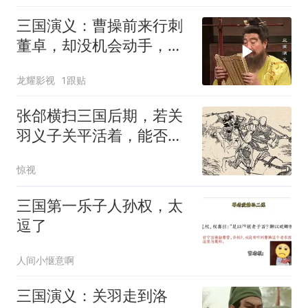
三国演义：曹操前来行刺
董卓，却没机会动手，看
见桌上美酒顿时心生一计
龙耀影视
1跟贴
张郃横扫三国后期，若关
羽义子关平活着，能否取
胜？3大杀招决定
惊视
三国第一乐子人孙权，太
逗了
人间小惬意啊
三国演义：关羽走到洛