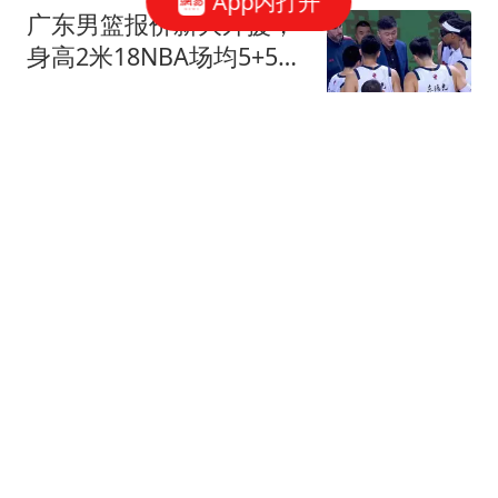
App内打开
广东男篮报价新大外援，
身高2米18NBA场均5+5，
王少杰无缘回归！
中国篮坛快讯
泰前偶像男团成员离奇死
亡：背包重量超40斤 有水
泥砖
中国新闻周刊
女子称7旬环卫工父亲被
女主播“崩”了3年：她说要
做父亲的老婆，父亲为她
极目新闻
打赏12万元还多次借钱给
她，约见面对方却说“路塌
6岁女童因基因编辑治疗
了”
死亡 父母花580万未被告