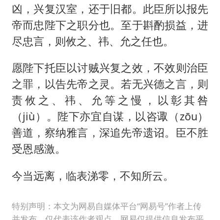
凶，兴复汉室，还于旧都。此臣所以报先
帝而忠陛下之职分也。至于斟酌损益，进
尽忠言，则攸之、祎、允之任也。
愿陛下托臣以讨贼兴复之效，不效则治臣
之罪，以告先帝之灵。若无兴德之言，则
责攸之、祎、允等之慢，以彰其咎
（jiù）。陛下亦宜自谋，以咨诹（zōu）
善道，察纳雅言，深追先帝遗诏。臣不胜
受恩感激。
今当远离，临表涕零，不知所云。
特别声明：本文为网易自媒体平台“网易号”作者上传
并发布，仅代表该作者观点。网易仅提供信息发布平