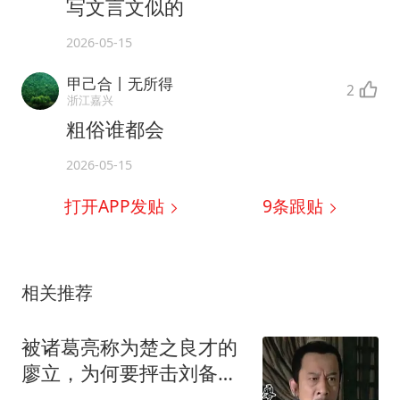
写文言文似的
2026-05-15
甲己合丨无所得
2
浙江嘉兴
粗俗谁都会
2026-05-15
打开APP发贴
9
条跟贴
相关推荐
被诸葛亮称为楚之良才的
廖立，为何要抨击刘备战
略混乱？你怎么看