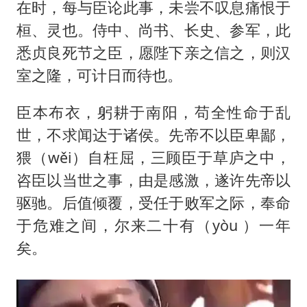
在时，每与臣论此事，未尝不叹息痛恨于
桓、灵也。侍中、尚书、长史、参军，此
悉贞良死节之臣，愿陛下亲之信之，则汉
室之隆，可计日而待也。
臣本布衣，躬耕于南阳，苟全性命于乱
世，不求闻达于诸侯。先帝不以臣卑鄙，
猥（wěi）自枉屈，三顾臣于草庐之中，
咨臣以当世之事，由是感激，遂许先帝以
驱驰。后值倾覆，受任于败军之际，奉命
于危难之间，尔来二十有（yòu ）一年
矣。