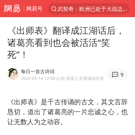
网易号
新能源汽车产业链提速
中国一重原副总经理陆文俊获刑15年
《出师表》翻译成江湖话后，
“白海豚”拐了个弯 走出罕见路线
诸葛亮看到也会被活活“笑
APEC峰会倒计时100天
死”！
大连一起飞航班因乘客可乐爆瓶折返
独闯南太行失联14天的女子已找到
每日一首古诗词
9
女孩每天“拼豆”拼坏眼睛
2026-05-14 12:08
·山东
·优质人文领域创作者
“老戏骨”秦焰去世
“还不如不放假”
《出师表》是千古传诵的古文，其文言辞
恳切，道出了
诸葛亮
的一片忠诚之心，也
辽宁28名务农人员中暑死亡？官方辟谣
让无数人为之动容。
广岛长崎的昨天未必不会是日本的明天