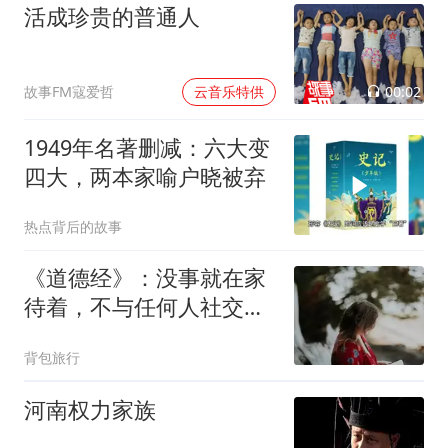
活成珍贵的普通人
00:02
故事FM寇爱哲
云音乐特供
1949年名著删减：六大变
四大，两本家喻户晓被弃
热点背后的故事
《道德经》：没事就在家
待着，不与任何人社交，
更不与闹心的人来往，只
背包旅行
要和自己相处，情绪就会
稳定，心情就会安定，身
河南权力家族
体自然健康