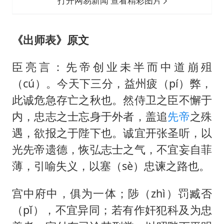
打开网易新闻 查看精彩图片
《出师表》原文
臣亮言：先帝创业未半而中道崩殂
（cú）。今天下三分，益州疲（pí）弊，
此诚危急存亡之秋也。然侍卫之臣不懈于
内，忠志之士忘身于外者，盖追
先帝
之殊
遇，欲报之于陛下也。诚宜开张圣听，以
光先帝遗德，恢弘志士之气，不宜妄自菲
薄，引喻失义，以塞（sè）忠谏之路也。
宫中府中，俱为一体；陟（zhì）罚臧否
（pǐ），不宜异同；若有作奸犯科及为忠