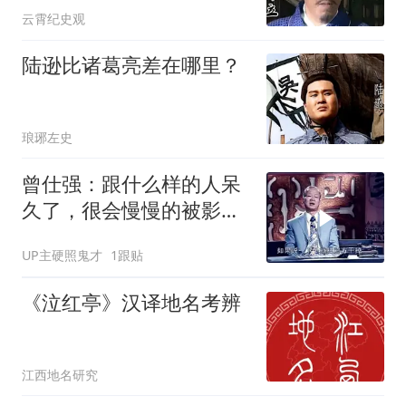
云霄纪史观
陆逊比诸葛亮差在哪里？
琅琊左史
曾仕强：跟什么样的人呆
久了，很会慢慢的被影
响，交对朋友很重要！
UP主硬照鬼才
1跟贴
《泣红亭》汉译地名考辨
江西地名研究