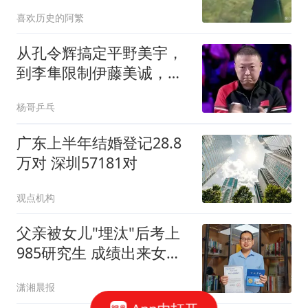
2》能否逆袭翻盘？
喜欢历史的阿繁
从孔令辉搞定平野美宇，
到李隼限制伊藤美诚，考
验马琳的时刻到了
杨哥乒乓
广东上半年结婚登记28.8
万对 深圳57181对
观点机构
父亲被女儿"埋汰"后考上
985研究生 成绩出来女儿
变了
潇湘晨报