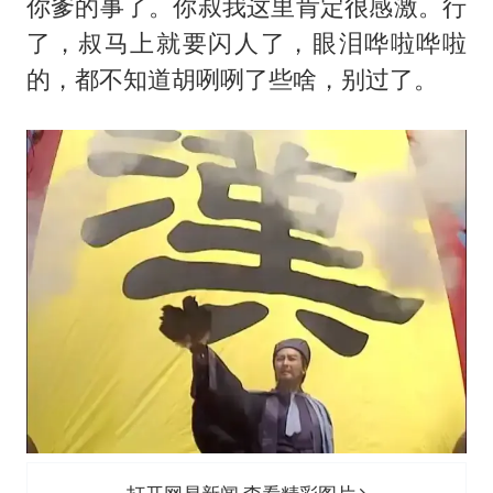
你爹的事了。你叔我这里肯定很感激。行
了，叔马上就要闪人了，眼泪哗啦哗啦
的，都不知道胡咧咧了些啥，别过了。