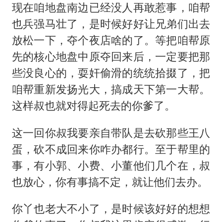
现在咱地盘南边已经没人再敢惹事，咱帮
也兵强马壮了，是时候好好让兄弟们出去
放松一下，夺个夜店啥的了。等把咱帮原
先的核心地盘中原夺回来后，一定要把那
些没良心的，耍奸偷滑的统统拾掇了，把
咱帮重新发扬光大，搞成天下第一大帮。
这样叔也就对得起死去的你爹了。
这一回你叔我要亲自带队是去砍那些王八
蛋，砍不成回来你咋办都行。至于帮里的
事，有小郭、小费、小董他们几个在，叔
也放心，你有事搞不定，就让他们去办。
你丫也老大不小了，是时候该好好的想想