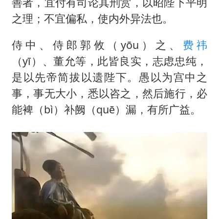
善者，宜付有司论其刑赏，以昭陛下平明
之理；不宜偏私，使内外异法也。
侍中、侍郎郭攸（yōu）之、
费祎
（yī）、董允等，此皆良实，志虑忠纯，
是以先帝简拔以遗陛下。愚以为宫中之
事，事无大小，悉以咨之，然后施行，必
能裨（bì）补阙（quē）漏，有所广益。