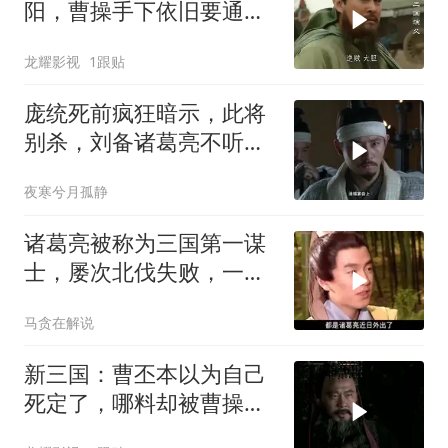
阳，曹操手下依旧要通关
文牒，双方立马开打
龙耀影视
1跟贴
庞统死前疯狂暗示，此将
别杀，刘备诸葛亮不听，
酿成蜀汉难兴大祸
夜寒兮月孤静
诸葛亮被称为三国第一谋
士，屡次北伐失败，一生
为蜀汉鞠躬尽瘁
马贪在解说
新三国：曹丕本以为自己
死定了，哪料却被曹操立
为世子，瞬间傻眼