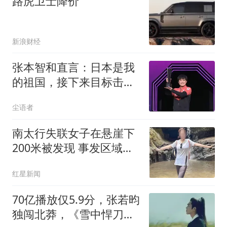
路虎卫士降价
新浪财经
张本智和直言：日本是我
的祖国，接下来目标击败
中国队夺亚运会冠军
尘语者
南太行失联女子在悬崖下
200米被发现 事发区域未
开发
红星新闻
70亿播放仅5.9分，张若昀
独闯北莽，《雪中悍刀行