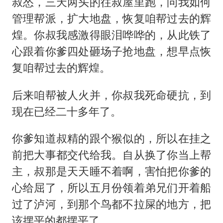
叔怂，三天两头的往叔屋里跑，问我如何
管理帮派，扩大地盘，恢复咱帮过去的辉
煌。你叔我感激得眼泪哗哗的，从此铁了
心跟着你爹四处砸场子抢地盘，想早点恢
复咱帮过去的辉煌。
后来咱帮被人火并，你叔我死命硬抗，到
现在已经二十多年了。
你爹知道叔精的跟个猴似的，所以在挂之
前把大事都交代给我。自从换了你当上帮
主，叔那是天天睡不着啊，害怕把你爹的
心给屈了，所以五月份领着弟兄们开着船
过了泸河，到那个鸟都不拉屎的地方，把
该摆平的都摆平了。