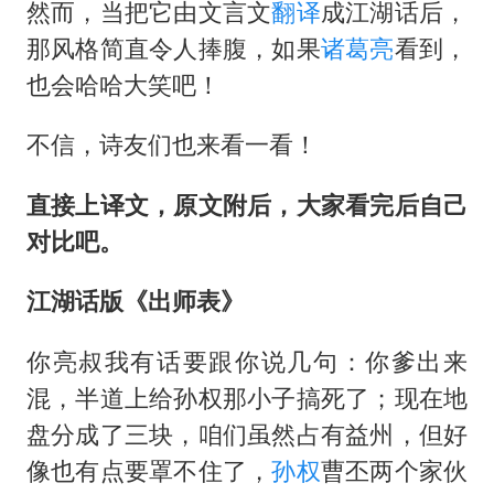
血指纹匹配成功，20年悬案告破！凶手被执行死刑
然而，当把它由文言文
翻译
成江湖话后，
7月CPI同比上涨0.5% 经济内生增长动力持续增强
那风格简直令人捧腹，如果
诸葛亮
看到，
也会哈哈大笑吧！
百花奖闭幕式节目单正式揭晓
经销商证实雪佛兰暂停在华新车销售
不信，诗友们也来看一看！
路虎卫士限时降17万 BBA已集体降价
直接上译文，原文附后，大家看完后自己
美壮汉酒后拽劳斯莱斯车门被警方电击
对比吧。
下党之路
江湖话版《出师表》
你亮叔我有话要跟你说几句：你爹出来
混，半道上给孙权那小子搞死了；现在地
盘分成了三块，咱们虽然占有益州，但好
像也有点要罩不住了，
孙权
曹丕两个家伙