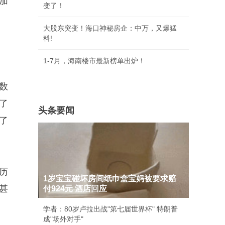
加
变了！
大股东突变！海口神秘房企：中万，又爆猛
料!
1-7月，海南楼市最新榜单出炉！
数
了
头条要闻
了
历
1岁宝宝碰坏房间纸巾盒宝妈被要求赔
甚
付924元 酒店回应
学者：80岁卢拉出战"第七届世界杯" 特朗普
成"场外对手"