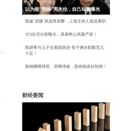
以为能“毁掉”周杰伦，自己却被曝光
陈璇“屈膝”风波再发酵，上海主持人接连离职
大S住宅分割曝光，具俊晔公然索产权！
陈妍希与儿子去泰国旅游 母子俩合影酷范儿
十足！
殷桃晒网球照，穿网球裙，肌肉线条好惊艳！
财经要闻