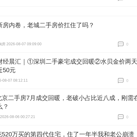
跟贴
2
新房内卷，老城二手房价扛住了吗？
 2026-08-07 09:09:00
0
跟贴
0
财经晨汇｜①深圳二手豪宅成交回暖②水贝金价两
50元
-08-07 08:12:11
0
跟贴
0
北京二手房7月成交回暖，老破小占比近八成，刚需
么？
26-08-06 00:27:21
0
跟贴
0
花520万买的第四代住宅，住了一年半我和老公崩溃