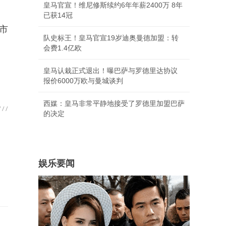
皇马官宣！维尼修斯续约6年年薪2400万 8年
已获14冠
市
队史标王！皇马官宣19岁迪奥曼德加盟：转
会费1.4亿欧
皇马认栽正式退出！曝巴萨与罗德里达协议
报价6000万欧与曼城谈判
西媒：皇马非常平静地接受了罗德里加盟巴萨
的决定
娱乐要闻