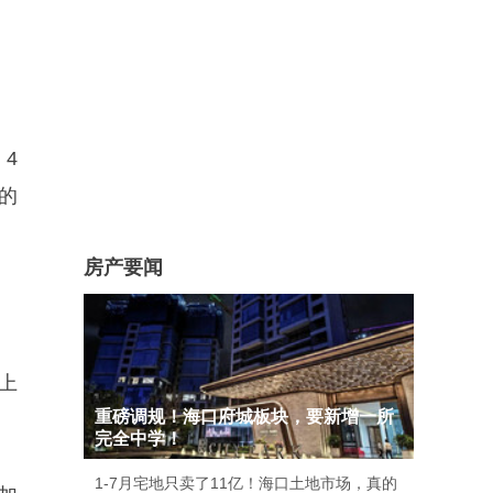
。
；4
的
房产要闻
上
重磅调规！海口府城板块，要新增一所
完全中学！
1-7月宅地只卖了11亿！海口土地市场，真的