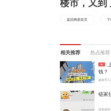
楼市，又到
返回网易首页
下
相关推荐
热点推荐
钱？
糖果手工看看
链家
谭谈财经 20