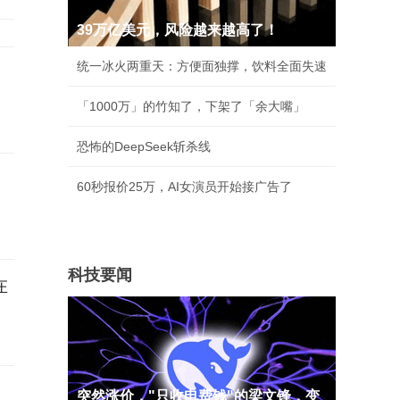
39万亿美元，风险越来越高了！
统一冰火两重天：方便面独撑，饮料全面失速
「1000万」的竹知了，下架了「余大嘴」
恐怖的DeepSeek斩杀线
天
60秒报价25万，AI女演员开始接广告了
科技要闻
在
突然涨价，"只收电费钱"的梁文锋，变