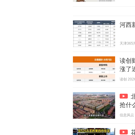
河西
天津365淘房
读创
涨了近
读创 2026
抢什
信息风云 20