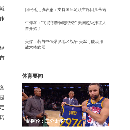
就
阿根廷足协表态：支持国际足联主席因凡蒂诺
作
牛弹琴："向特朗普同志致敬" 美国超级抹红大
赛开始了
美媒：若与中俄爆发地区战争 美军可能动用
战术核武器
经
市
体育要闻
套
是
定
房
雷·阿伦：三分太多了