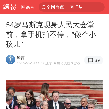
网易号
全网热点 一网打尽
54岁马斯克现身人民大会堂
前，拿手机拍不停，“像个小
孩儿”
译言
39
2026-05-14 11:48
·辽宁
·网易号优质内容创作者