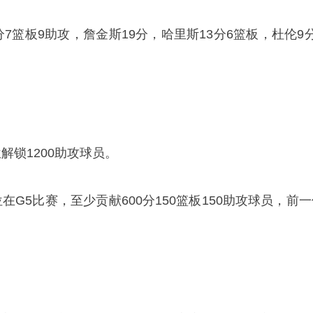
分7篮板9助攻，詹金斯19分，哈里斯13分6篮板，杜伦9
解锁1200助攻球员。
在G5比赛，至少贡献600分150篮板150助攻球员，前