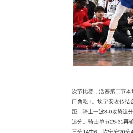
次节比赛，活塞第二节本
口角吃T。坎宁安攻传结合
距。骑士一波8-0攻势追
追分。骑士单节25-31
三分14中6，坎宁安20分