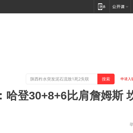
申请入
哈登30+8+6比肩詹姆斯 