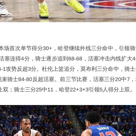
本场首次单节得分30+，哈登继续外线三分命中，引领骑
。活塞连得4分，骑士逐步追到68-68，活塞冲击内线扩大
8-1攻势反超3分。杜伦上篮追分，莫布利三分命中，骑士
节结束骑士84-80反超活塞。前三节比赛，活塞三分20中7
分上双；骑士三分25中11，哈登22+3+3引领5人得分上双。