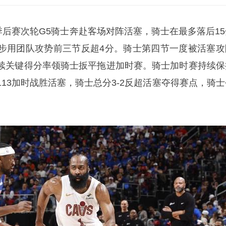
A季后赛次轮G5骑士奔赴客场对阵活塞，骑士在最多落后15
步用团队攻势前三节反超4分。骑士第四节一度被活塞攻
续关键得分率领骑士扳平拖进加时赛。骑士加时赛持续保
-113加时战胜活塞，骑士总分3-2反超活塞夺得赛点，骑