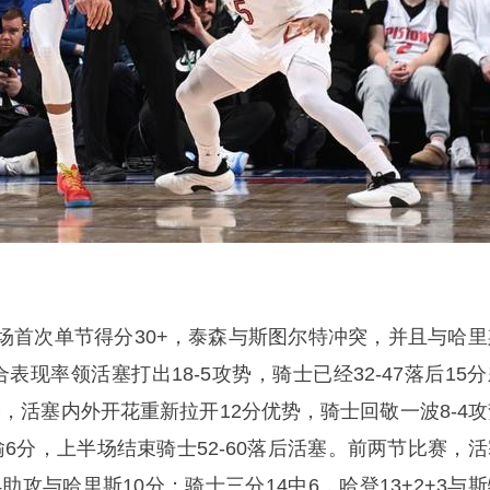
场首次单节得分30+，泰森与斯图尔特冲突，并且与哈里
表现率领活塞打出18-5攻势，骑士已经32-47落后15
分，活塞内外开花重新拉开12分优势，骑士回敬一波8-4攻
再输6分，上半场结束骑士52-60落后活塞。前两节比赛，
4助攻与哈里斯10分；骑士三分14中6，哈登13+2+3与