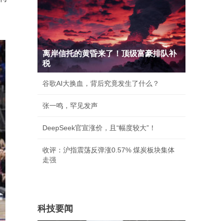
离岸信托的黄昏来了！顶级富豪排队补
税
谷歌AI大换血，背后究竟发生了什么？
张一鸣，罕见发声
DeepSeek官宣涨价，且“幅度较大”！
收评：沪指震荡反弹涨0.57% 煤炭板块集体
走强
科技要闻