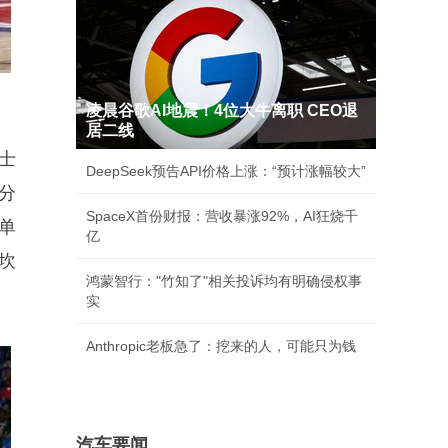
凌晨谷歌AI地震！4位大牛离职 CEO退
居二线
士
DeepSeek预告API价格上涨：“预计涨幅较大”
4分
SpaceX首份财报：营收暴涨92%，AI狂烧千
单
亿
，坎
鸿蒙智行："竹知了"相关投诉均有明确侵权事
实
Anthropic老板急了：挖来的人，可能只为钱
汽车要闻