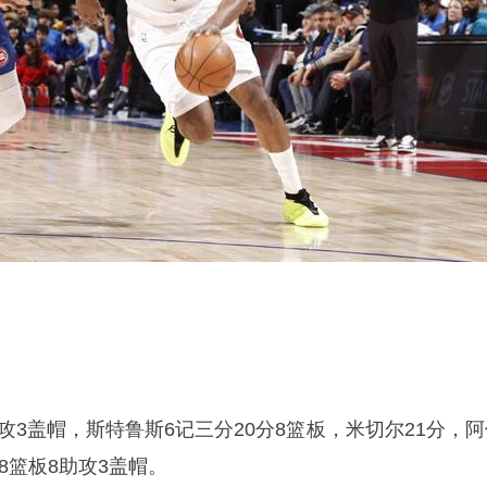
助攻3盖帽，斯特鲁斯6记三分20分8篮板，米切尔21分，
分8篮板8助攻3盖帽。