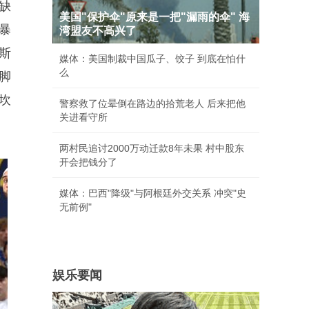
缺
美国"保护伞"原来是一把"漏雨的伞" 海
暴
湾盟友不高兴了
斯
媒体：美国制裁中国瓜子、饺子 到底在怕什
么
脚
，坎
警察救了位晕倒在路边的拾荒老人 后来把他
关进看守所
两村民追讨2000万动迁款8年未果 村中股东
开会把钱分了
媒体：巴西"降级"与阿根廷外交关系 冲突"史
无前例"
娱乐要闻