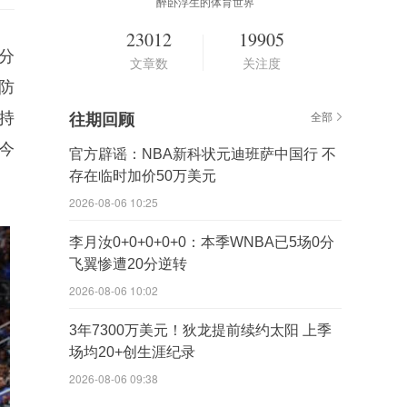
醉卧浮生的体育世界
23012
19905
分
文章数
关注度
防
持
往期回顾
全部
士今
官方辟谣：NBA新科状元迪班萨中国行 不
存在临时加价50万美元
2026-08-06 10:25
李月汝0+0+0+0+0：本季WNBA已5场0分
飞翼惨遭20分逆转
2026-08-06 10:02
3年7300万美元！狄龙提前续约太阳 上季
场均20+创生涯纪录
2026-08-06 09:38