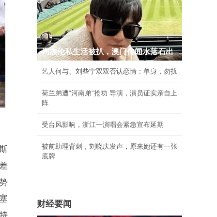
周杰伦私生活被扒，澳门传闻水落石出
艺人何与、刘些宁双双否认恋情：单身，勿扰
荷兰弟遭“河南弟”抢功 导演，演员证实亲自上
阵
受台风影响，浙江一演唱会紧急宣布延期
被前助理背刺，刘晓庆发声，原来她还有一张
斯
底牌
分差
势
活塞
财经要闻
斯特