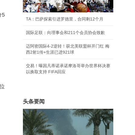
大梦鲨鱼上将尤因：90年代四大中锋有
多强
分5
TA：巴萨探索引进罗德里，合同剩12个月
国际足联：向理事会和211个会员协会致歉
迈阿密国际4-2逆转！获北美联盟杯开门红 梅
西2射1传+生涯已进921球
交易！曝因凡蒂诺承诺摩洛哥举办世界杯决赛
以换取支持 FIFA回应
一位
头条要闻