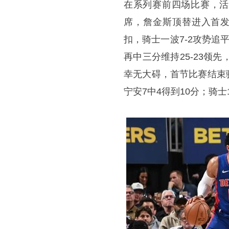
在系列赛前四场比赛，活
席，詹金斯顶替进入首发
扣，骑士一波7-2攻势追
再中三分维持25-23领
幸无大碍，首节比赛结束骑
宁安7中4得到10分；骑士