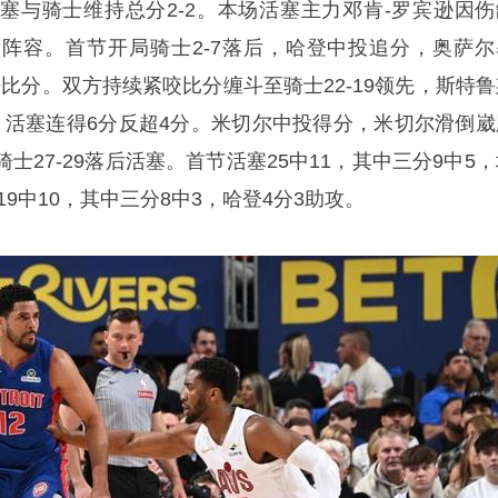
塞与骑士维持总分2-2。本场活塞主力邓肯-罗宾逊因伤
阵容。首节开局骑士2-7落后，哈登中投追分，奥萨尔
平比分。双方持续紧咬比分缠斗至骑士22-19领先，斯特鲁
先，活塞连得6分反超4分。米切尔中投得分，米切尔滑倒崴
士27-29落后活塞。首节活塞25中11，其中三分9中5
19中10，其中三分8中3，哈登4分3助攻。