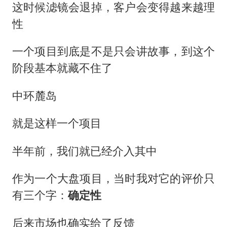
购飞机票7分钟后退票被扣2022元
这时候滤镜会退掉，客户会变得越来越理
《欢迎来龙餐馆》口碑
性
泰国初中生饮弹自尽前开了26枪
一个项目到底是不是只会讲故事，到这个
酒店花洒现排泄物住客索赔遭拒
阶段基本就藏不住了
夏日经济乘“热”而上 消费市场向“新”而行
中环麓岛
乐享全民健身 共筑健康中国
就是这样一个项目
半年前，我们就已经介入其中
作为一个大盘项目，当时我对它的评价只
有三个字：
确定性
后来市场也确实给了反馈