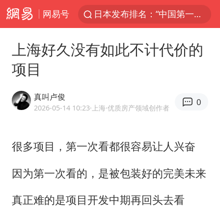
网易号
日本发布排名：“中国第一，美日德韩英法居后”
大V：马科斯把路走绝了
上海好久没有如此不计代价的
白海豚将正面袭击贯穿浙江
项目
杭州全市有序停课
情侣平潭拍日出坠崖1死1伤
真叫卢俊
0
几元成本的AI广告导致千万市值蒸发
2026-05-14 10:23
·上海
·优质房产领域创作者
唐田赛前发布会上引用《孙子兵法》
很多项目，第一次看都很容易让人兴奋
台当局重金为“台独”织“皇帝新衣”
郑丽文：台湾从来没有“独立”过
因为第一次看的，是被包装好的完美未来
商场现钱学森巨幅海报 负责人回应
真正难的是项目开发中期再回头去看
老挝国会主席赛宋蓬逝世