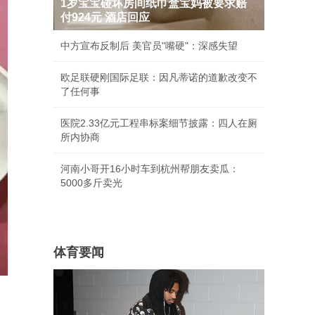
1岁宝宝碰坏房间纸巾盒宝妈被要求赔
付924元 酒店回应
中方宣布反制后 美官员"嘴硬"：深感失望
欧足联硬刚国际足联：因凡蒂诺的道歉改变不
了任何事
医院2.33亿元工程串标案细节披露：四人在厕
所内协商
河南小哥开16小时车到杭州帮朋友卖瓜：
5000多斤卖光
体育要闻