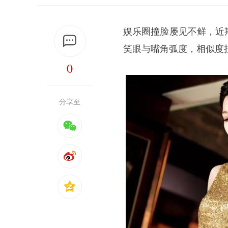
娱乐圈撞脸屡见不鲜，近
笑眼与嘴角弧度，相似度
0
分享至