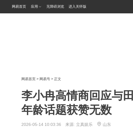
网易首页
应用
无障碍浏览
进入关怀版
网易首页
>
网易号
> 正文
李小冉高情商回应与田
年龄话题获赞无数
2026-05-14 10:03:36 来源:
立真娱乐
山东