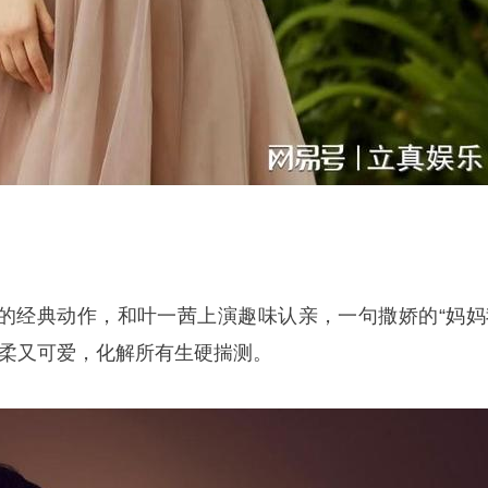
的经典动作，和叶一茜上演趣味认亲，一句撒娇的“妈妈
温柔又可爱，化解所有生硬揣测。