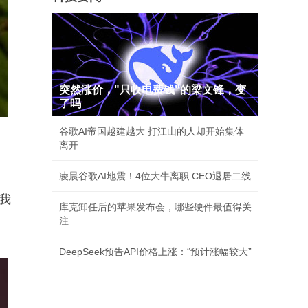
突然涨价，"只收电费钱"的梁文锋，变
了吗
谷歌AI帝国越建越大 打江山的人却开始集体
离开
凌晨谷歌AI地震！4位大牛离职 CEO退居二线
我
库克卸任后的苹果发布会，哪些硬件最值得关
注
DeepSeek预告API价格上涨：“预计涨幅较大”