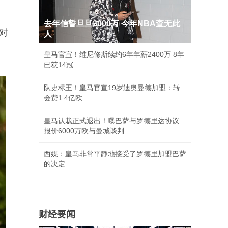
去年信誓旦旦3000万 今年NBA查无此
对
人
皇马官宣！维尼修斯续约6年年薪2400万 8年
已获14冠
队史标王！皇马官宣19岁迪奥曼德加盟：转
会费1.4亿欧
皇马认栽正式退出！曝巴萨与罗德里达协议
报价6000万欧与曼城谈判
西媒：皇马非常平静地接受了罗德里加盟巴萨
的决定
财经要闻