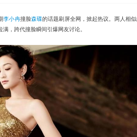
期
李小冉
撞脸
森碟
的话题刷屏全网，掀起热议。两人相似
拉满，跨代撞脸瞬间引爆网友讨论。