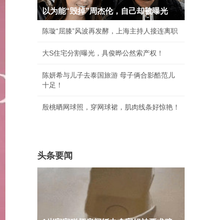
以为能“毁掉”周杰伦，自己却被曝光
陈璇“屈膝”风波再发酵，上海主持人接连离职
大S住宅分割曝光，具俊晔公然索产权！
陈妍希与儿子去泰国旅游 母子俩合影酷范儿
十足！
殷桃晒网球照，穿网球裙，肌肉线条好惊艳！
头条要闻