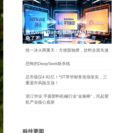
腾讯WorkBuddy领跑AI办公 阿里字节
急了?
统一冰火两重天：方便面独撑，饮料全面失速
恐怖的DeepSeek斩杀线
总市值仅4.82亿！*ST萃华财务造假坐实，三
重退市风险压顶！
浙江华业:手握塑料机械行业“金箍棒”，托起塑
机产业核心底座
科技要闻