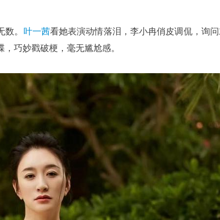
无数。
叶一茜
看她表演动情落泪，李小冉俏皮调侃，询问
碟，巧妙戳破梗，毫无尴尬感。