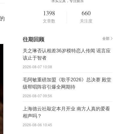
求实立真，专注娱乐
1398
660
的
文章数
关注度
往期回顾
全部
关之琳否认相差36岁模特恋人传闻 谣言应
该止于智者
2026-08-07 10:08
毛阿敏重磅加盟《歌手2026》总决赛 殿堂
级帮唱阵容引爆全网期待
2026-08-07 09:56
上海德云社敲定本月开业 南方人真的爱看
相声吗？
2026-08-06 10:45