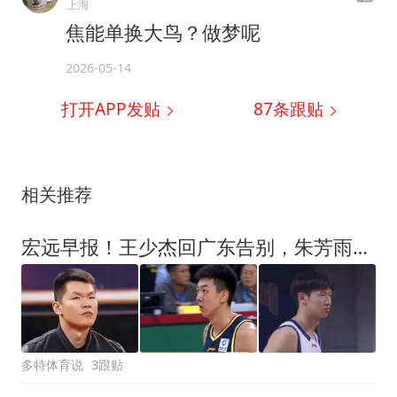
上海
焦能单换大鸟？做梦呢
2026-05-14
打开APP发贴
87
条跟贴
相关推荐
宏远早报！王少杰回广东告别，朱芳雨仍自称球队老总，黄明依或被交易
多特体育说
3跟贴