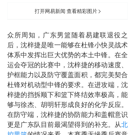
打开网易新闻 查看精彩图片
众所周知，广东男篮随着易建联退役之
后，沈梓捷是唯一能够在杜锋小快灵战术
体系中发挥出巨大优势的本土中锋。在全
运会夺冠的比赛中，沈梓捷的移动速度、
护框能力以及防守覆盖面积，都完美契合
杜锋对机动型中锋的要求。在进攻端，沈
梓捷的挡拆顺下和篮下终结效率极高，能
够与徐杰、胡明轩形成良好的化学反应。
在防守端，沈梓捷的协防能力和盖帽意识
更是广东队目前最渴望得到的补充。从
北
控男篮
的情况来看，本赛季无缘季后赛意