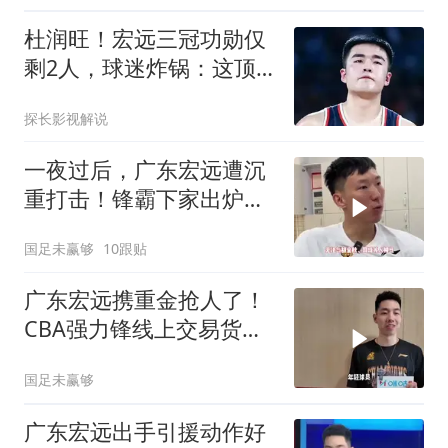
杜润旺！宏远三冠功勋仅
剩2人，球迷炸锅：这顶
薪给得真不冤
探长影视解说
一夜过后，广东宏远遭沉
重打击！锋霸下家出炉，
曾力压徐昕焦泊乔
国足未赢够
10跟贴
广东宏远携重金抢人了！
CBA强力锋线上交易货
架，宏远老板报价
国足未赢够
广东宏远出手引援动作好