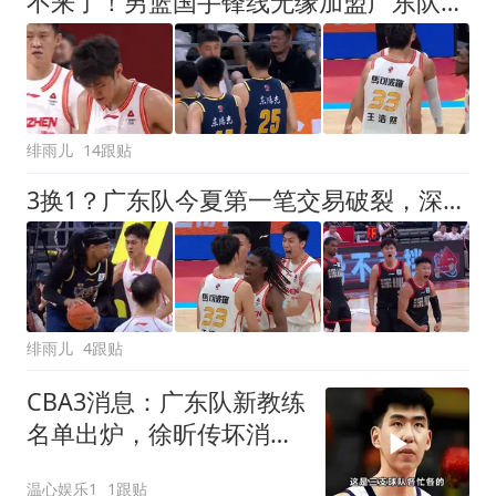
不来了！男篮国手锋线无缘加盟广东队，宏远休赛期首笔谈判破裂？
绯雨儿
14跟贴
3换1？广东队今夏第一笔交易破裂，深圳男篮拒绝放走王浩然！
绯雨儿
4跟贴
CBA3消息：广东队新教练
名单出炉，徐昕传坏消
息，山东签约亏大了
温心娱乐1
1跟贴