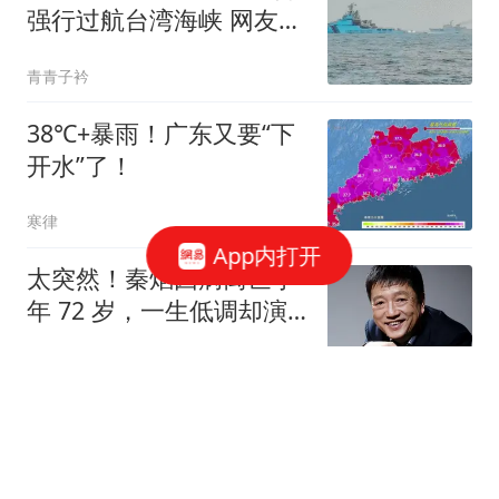
强行过航台湾海峡 网友急
了
青青子衿
38℃+暴雨！广东又要“下
开水”了！
寒律
App内打开
太突然！秦焰因病离世享
年 72 岁，一生低调却演
遍半个影视圈
繁华羽淡洛
抢在中方之前，普京先对
日本动手！俄军导弹精准
打击摧毁日企仓库