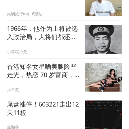
吴锎旅行ing
6跟贴
1966年，他作为上将被选
入政治局，大将们都还不
是，是代表地方
小港哎历史
香港知名女星晒美腿险些
走光，热恋 70 岁富商，
至今还没结婚
兵卒史
尾盘涨停！603221走出12
天11板
金融界