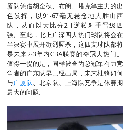
部分银行上调存款利率
厦队凭借胡金秋、布朗、塔克等主力的出
货车高速制动失灵 交警护航化险为夷
色发挥，以91-67毫无悬念地大胜山西
白海豚突然大拐弯 走出罕见路线
队，从而以大比分2-1逆转对手晋级四
朱一龙的鼻子怎么了
强。至此，北上广深四大热门球队将会在
半决赛中展开激烈厮杀，这四支球队都将
成都多趟列车临时停运
是未来2-3年内CBA联赛的夺冠大热门。
路虎卫士限时降17万 BBA已集体降价
值得一提的是，同样被誉为总冠军有力竞
下党之路
争者的广东队早已经出局，未来杜锋如何
与
广厦队
、北京队、上海队竞争是休赛期
最大的问题。