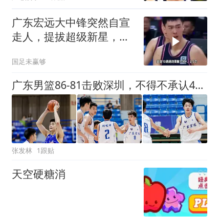
广东宏远大中锋突然自宣
走人，提拔超级新星，新
老板完成内线重建
国足未赢够
广东男篮86-81击败深圳，不得不承认4个事实，王洪泽关键一锤定音
张发林
1跟贴
天空硬糖消