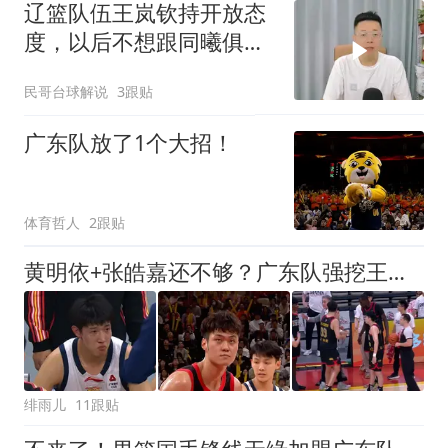
辽篮队伍王岚钦持开放态
度，以后不想跟同曦俱乐
部合作了
民哥台球解说
3跟贴
广东队放了1个大招！
体育哲人
2跟贴
黄明依+张皓嘉还不够？广东队强挖王浩然失败，深圳队拒绝白送！
绯雨儿
11跟贴