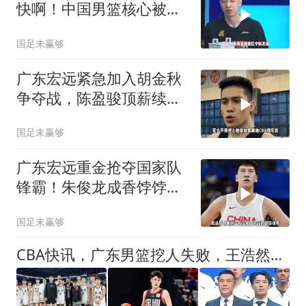
快啊！中国男篮核心被疯
抢，广厦拒绝锁人
国足未赢够
广东宏远紧急加入胡金秋
争夺战，陈盈骏顶薪续
约，林庭谦签大合同
国足未赢够
广东宏远重金抢夺国家队
锋霸！朱俊龙成香饽饽，
CBA多队想引进
国足未赢够
CBA快讯，广东男篮挖人失败，王浩然无缘加盟，球迷空欢喜一场！