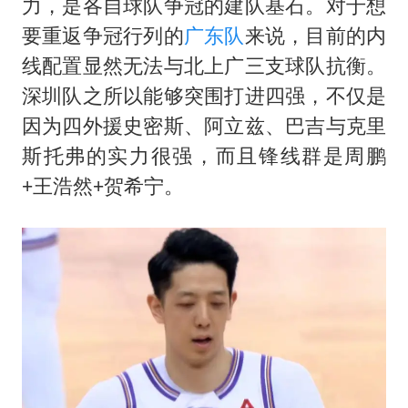
力，是各自球队争冠的建队基石。对于想
要重返争冠行列的
广东队
来说，目前的内
线配置显然无法与北上广三支球队抗衡。
深圳队之所以能够突围打进四强，不仅是
因为四外援史密斯、阿立兹、巴吉与克里
斯托弗的实力很强，而且锋线群是周鹏
+王浩然+贺希宁。