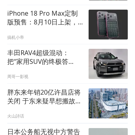
iPhone 18 Pro Max定制
版预售：8月10日上架，
卖93230元
搞机小帝
丰田RAV4超级混动：
把“家用SUV的终极答
案”提前开到了大家面前
周哥一影视
胖东来年销20亿许昌店将
关闭 于东来疑早想搬故意
炒作
火山詩话
日本公务船无视中方警告