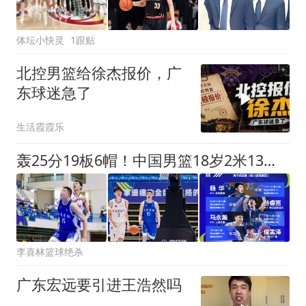
体坛小快灵
1跟贴
北控男篮给徐杰报价，广
东球迷急了
生活霞霞乐
轰25分19板6帽！中国男篮18岁2米13中锋新星崛起：再夺篮板王
李喜林篮球绝杀
广东宏远要引进王浩然吗