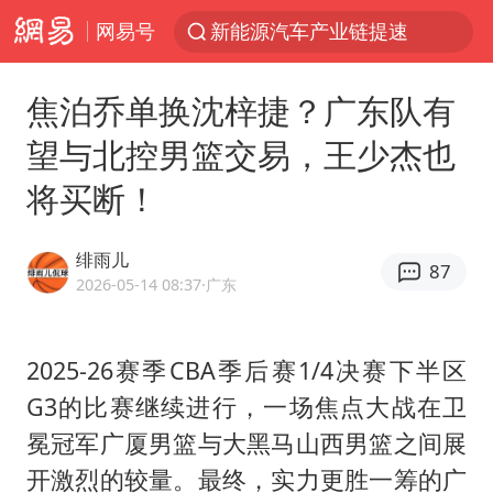
网易号
新能源汽车产业链提速
SK海力士回应“或出售重庆工厂”传闻
焦泊乔单换沈梓捷？广东队有
大连一起飞航班因乘客可乐爆瓶折返
望与北控男篮交易，王少杰也
费大厨不自称“大王”了
将买断！
血指纹匹配成功，20年悬案告破！凶手被执行死刑
辽宁28名务农人员中暑死亡？官方辟谣
绯雨儿
87
独闯南太行失联女子遗体已找到
2026-05-14 08:37
·广东
“还不如不放假”
医疗垃圾做手机壳 这也是谋财害命
2025-26赛季CBA季后赛1/4决赛下半区
G3的比赛继续进行，一场焦点大战在卫
武契奇：欧洲已处于大战边缘
冕冠军广厦男篮与大黑马山西男篮之间展
7月CPI同比上涨0.5% 经济内生增长动力持续增强
开激烈的较量。最终，实力更胜一筹的广