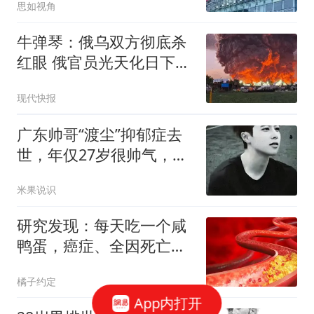
思如视角
牛弹琴：俄乌双方彻底杀
红眼 俄官员光天化日下被
暗杀
现代快报
广东帅哥“渡尘”抑郁症去
世，年仅27岁很帅气，女
友去世仅2年
米果说识
研究发现：每天吃一个咸
鸭蛋，癌症、全因死亡风
险增加？还能吃吗
橘子约定
App内打开