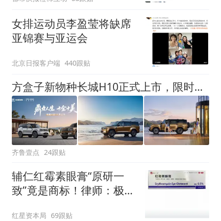
女排运动员李盈莹将缺席
亚锦赛与亚运会
北京日报客户端
440跟贴
方盒子新物种长城H10正式上市，限时换新价20.18万元起
齐鲁壹点
24跟贴
辅仁红霉素眼膏“原研一
致”竟是商标！律师：极易
误导消费者，不妥
红星资本局
69跟贴