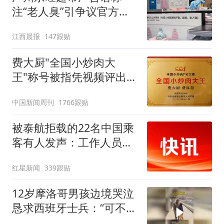
注“老人臭”引争议官方回
应：统一上报反馈，门店
江西晨报
147跟贴
核实完毕后会回电
费大厨"全国小炒肉大
王"称号被指凭视频评出
官方回应
中国新闻周刊
1766跟贴
被泰航拒载的22名中国乘
客有人发声：工作人员承
诺免费改签，最后却自费
红星新闻
339跟贴
买机票回国
12岁摩洛哥男孩边境哭泣
恳求西班牙士兵：“可不可
以不要把我遣返回国”