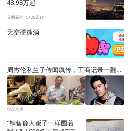
43.98万起
界面新闻
5428跟贴
天空硬糖消
周杰伦私生子传闻疯传，工商记录一翻全露馅
橙星文娱
“销售像人贩子一样围着