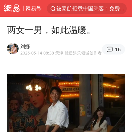
网易号
被泰航拒载中国乘客：免费改签没兑现
台风白海豚可能在浙江登陆
两女一男，如此温暖。
38岁山东财大教授刘海明逝世
因凡蒂诺首次公开道歉
刘娜
16
13岁少年白天写作业晚上夜市炒粉
2026-05-14 08:38
·天津
·优质娱乐领域创作者
《Monica》填词人黎彼得去世
FIFA官方支持因凡蒂诺
陕西柞水遭遇暴雨五千余户群众转移
谷歌首席科学家Jeff Dean离职创业
人贩子“梅姨”真实姓名曝光
如何把百年大党建设得更加坚强有力