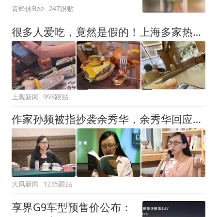
青蜂侠Bee
247跟贴
很多人爱吃，竟然是假的！上海多家热门餐饮店被曝光，网友热议
上观新闻
993跟贴
作家孙频被指抄袭余秀华，余秀华回应：看到了，给老子等着
大风新闻
1235跟贴
享界G9车型预售价公布：