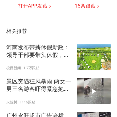
打开APP发贴
16
条跟贴
相关推荐
河南发布带薪休假新政：
领导干部要带头休假，推
动全员应休尽休、休满休
极目新闻
1.7万跟贴
足；鼓励3-7天弹性长假，
构建“周五半天+周末+年
景区突遇狂风暴雨 两女一
假”短途度假模式
男三名游客吓得紧急抱团
蹲下
火炼树
1116跟贴
广州永旺超市广告语标