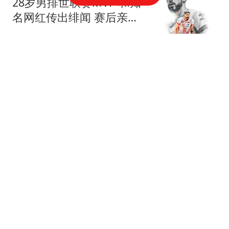
28岁男排世联赛MVP 和知
名网红传出绯闻 赛后亲自
做出回应
艳儿说电影
第38届大众电影百花奖定
档2026年8月7号，系时隔
64年重回诞生地北京市举
晓今娱
办
小区地下车库渗水严重
成"水帘洞" 开发商已被吊
销执照
澎湃新闻
外媒：中国陆军超越俄
军，陆军无人机摧毁海上