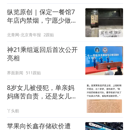
纵览原创 | 保定一餐馆7
年店内禁烟，宁愿少做生
意也决不妥协，店内清清
北青网-北京青年报
2跟贴
爽爽是最大收获，老板呼
吁全民抵制室内吸烟
神21乘组返回后首次公开
亮相
界面新闻
511跟贴
8岁女儿被侵犯，单亲妈
妈痛苦自责，还是女儿小
姨先发觉的不对劲
丫头舫
苹果向长鑫存储砍价遭