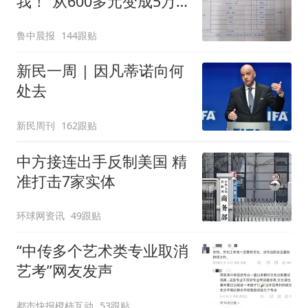
我！”从600多元变成5万
元，57岁保洁阿姨做医美
鲁中晨报
144跟贴
后眼睛肿到流泪、视物模
糊
新民一周 | 因凡蒂诺向何
处去
新民周刊
162跟贴
中方接连出手反制美国 精
准打击7家实体
环球网资讯
49跟贴
“中传多个艺术类专业取消
艺考”网友发声
都市快报橙柿互动
53跟贴