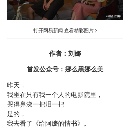
一枚俄导弹都没击落 泽连斯基发声
多专业取消艺考 文化工作者要有文化
“银行午休1.5小时”留个窗口行不行
打开网易新闻 查看精彩图片
41岁女子为鼓励女儿考上985研究生
总书记关心百姓身边这些民生大事
作者：刘娜
首发公众号：娜么黑娜么美
昨天，
我坐在只有我一个人的电影院里，
哭得鼻涕一把泪一把
是的，
我去看了《给阿嬷的情书》。