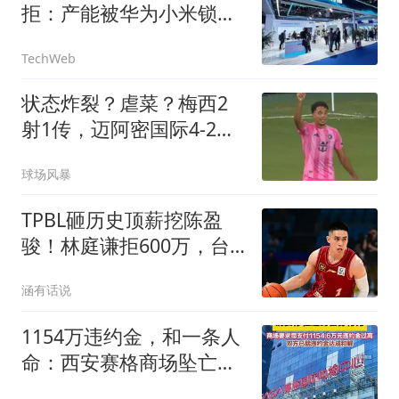
拒：产能被华为小米锁
死，根本不缺你这一单
TechWeb
状态炸裂？虐菜？梅西2
射1传，迈阿密国际4-2弱
旅，比赛被迫中断
球场风暴
TPBL砸历史顶薪挖陈盈
骏！林庭谦拒600万，台
湾球员集体撤离CBA
涵有话说
1154万违约金，和一条人
命：西安赛格商场坠亡事
件背后的合同博弈