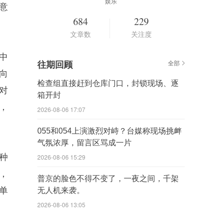
娱乐
。意
684
229
文章数
关注度
中
往期回顾
全部
向
检查组直接赶到仓库门口，封锁现场、逐
对
箱开封
，
2026-08-06 17:07
055和054上演激烈对峙？台媒称现场挑衅
气氛浓厚，留言区骂成一片
种
2026-08-06 15:29
，
普京的脸色不得不变了，一夜之间，千架
单
无人机来袭。
2026-08-06 13:05