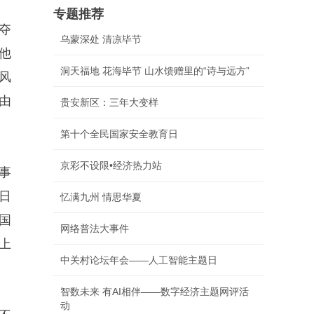
专题推荐
夺
乌蒙深处 清凉毕节
他
洞天福地 花海毕节 山水馈赠里的“诗与远方”
风
由
贵安新区：三年大变样
第十个全民国家安全教育日
京彩不设限•经济热力站
事
日
忆满九州 情思华夏
国
网络普法大事件
上
中关村论坛年会——人工智能主题日
智数未来 有AI相伴——数字经济主题网评活
动