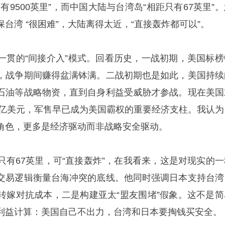
有9500英里”，而中国大陆与台湾岛“相距只有67英里”
台湾 “很困难”，大陆离得太近，“直接轰炸都可以”。
国一贯的“间接介入”模式。回看历史，一战初期，美国标榜
，战争期间赚得盆满钵满。二战初期也是如此，美国持续
石油等战略物资，直到自身利益受威胁才参战。现在美国
87亿美元，军售早已成为美国霸权的重要经济支柱。我认为
角色，更多是经济驱动而非战略安全驱动。
只有67英里，可“直接轰炸”，在我看来，这是对现实的一
交易逻辑衡量台海冲突的底线。他同时强调日本支持台湾
转嫁对抗成本，二是构建亚太“盟友围堵”假象。这不是简
利益计算：美国自己不出力，台湾和日本要掏钱买安全。