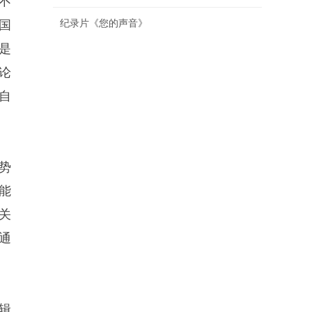
不
纪录片《您的声音》
国
是
论
自
势
能
关
通
辑