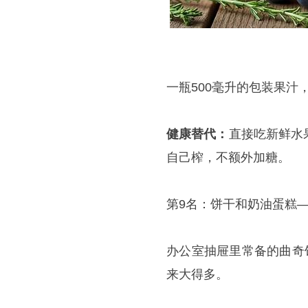
一瓶500毫升的包装果汁
健康替代：
直接吃新鲜水
自己榨，不额外加糖。
第9名：饼干和奶油蛋糕
办公室抽屉里常备的曲奇
来大得多。