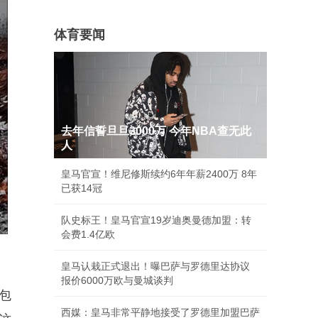
体育要闻
去年信誓旦旦3000万 今年NBA查无此
人
皇马官宣！维尼修斯续约6年年薪2400万 8年
已获14冠
队史标王！皇马官宣19岁迪奥曼德加盟：转
会费1.4亿欧
皇马认栽正式退出！曝巴萨与罗德里达协议
报价6000万欧与曼城谈判
包
西媒：皇马非常平静地接受了罗德里加盟巴萨