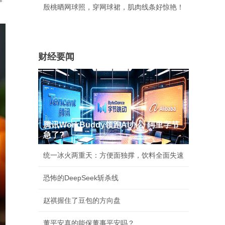
殷桃晒网球照，穿网球裙，肌肉线条好惊艳！
财经要闻
腾讯WorkBuddy领跑AI办公 阿里字节
急了?
统一冰火两重天：方便面独撑，饮料全面失速
恐怖的DeepSeek斩杀线
赵祺握住了豆包的方向盘
董平安真的能保董事平安吗？