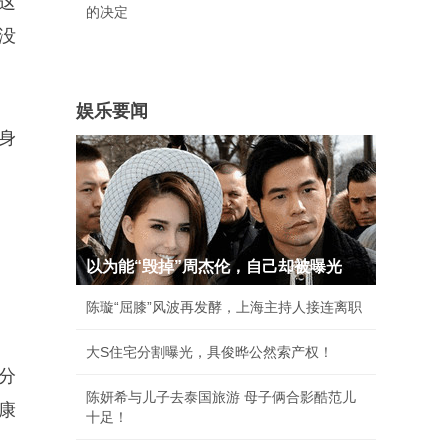
这
的决定
没
娱乐要闻
身
以为能“毁掉”周杰伦，自己却被曝光
陈璇“屈膝”风波再发酵，上海主持人接连离职
大S住宅分割曝光，具俊晔公然索产权！
分
陈妍希与儿子去泰国旅游 母子俩合影酷范儿
康
十足！
。