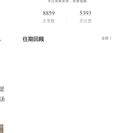
专注美食菜谱，美食视频
8859
5393
文章数
关注度
。
往期回顾
全部
是
汤