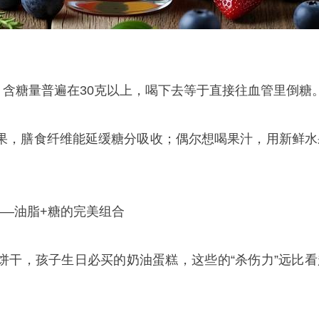
，含糖量普遍在30克以上，喝下去等于直接往血管里倒糖
果，膳食纤维能延缓糖分吸收；偶尔想喝果汁，用新鲜水
——油脂+糖的完美组合
饼干，孩子生日必买的奶油蛋糕，这些的“杀伤力”远比看