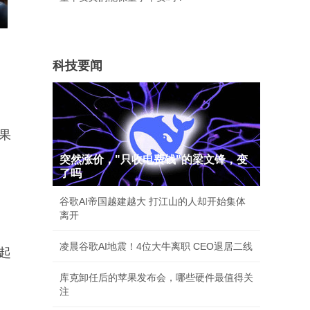
科技要闻
。
果
突然涨价，"只收电费钱"的梁文锋，变
了吗
谷歌AI帝国越建越大 打江山的人却开始集体
离开
凌晨谷歌AI地震！4位大牛离职 CEO退居二线
起
库克卸任后的苹果发布会，哪些硬件最值得关
注