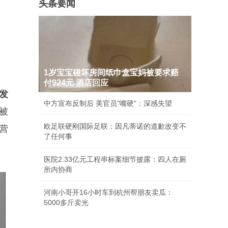
头条要闻
1岁宝宝碰坏房间纸巾盒宝妈被要求赔
付924元 酒店回应
发
中方宣布反制后 美官员"嘴硬"：深感失望
渐被
欧足联硬刚国际足联：因凡蒂诺的道歉改变不
营
了任何事
医院2.33亿元工程串标案细节披露：四人在厕
所内协商
河南小哥开16小时车到杭州帮朋友卖瓜：
5000多斤卖光