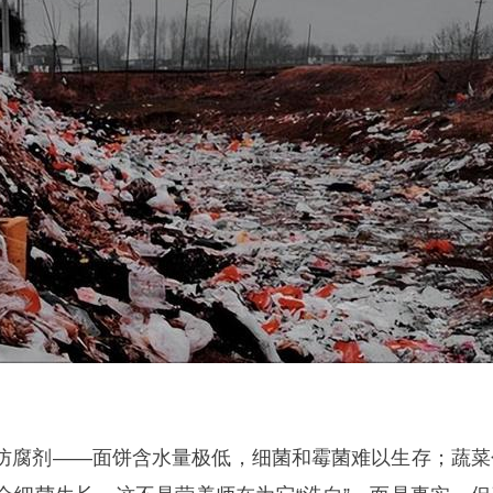
防腐剂——面饼含水量极低，细菌和霉菌难以生存；蔬菜