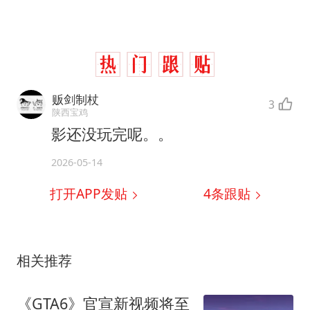
贩剑制杖
3
陕西宝鸡
影还没玩完呢。。
2026-05-14
打开APP发贴
4
条跟贴
相关推荐
《GTA6》官宣新视频将至