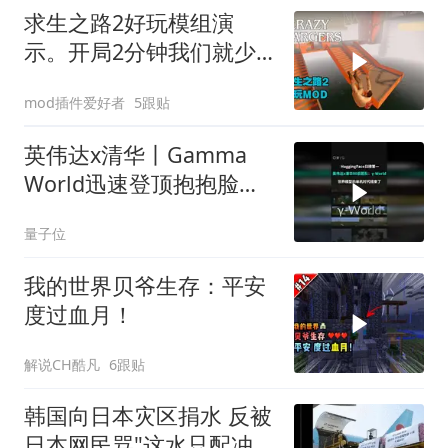
求生之路2好玩模组演
示。开局2分钟我们就少
了一个队员。对这个MOD
mod插件爱好者
5跟贴
有兴趣的看我动态
英伟达x清华丨Gamma
World迅速登顶抱抱脸日
榜第一
量子位
我的世界贝爷生存：平安
度过血月！
解说CH酷凡
6跟贴
韩国向日本灾区捐水 反被
日本网民骂"这水只配冲马