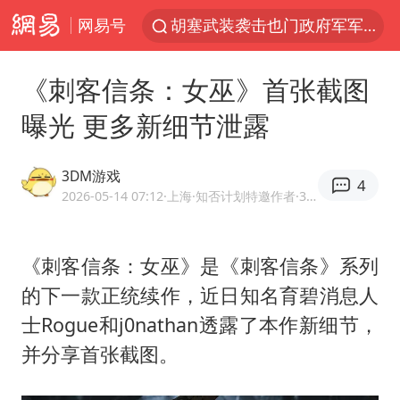
网易号
胡塞武装袭击也门政府军军营
日本试射“战斧”导弹，国防部回应
《刺客信条：女巫》首张截图
东航：国内客票提前14天免费退改
曝光 更多新细节泄露
台风白海豚中心风力增强
四川宜宾高县4.9级地震致1死
3DM游戏
4
向鹏0-3不敌张本智和
2026-05-14 07:12
·上海
·知否计划特邀作者·3DMGAME官方网易号
“新疆阿勒泰八月能滑雪”不实
《刺客信条：女巫》是《刺客信条》系列
刘国正说向鹏打得很窝囊
的下一款正统续作，近日知名育碧消息人
山东一元代青花杯离奇失踪
士Rogue和j0nathan透露了本作新细节，
我国外贸延续良好增长态势
并分享首张截图。
宇树科技中一签需缴款7.54万元