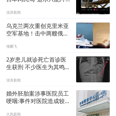
桶"
澎湃新闻
乌克兰两次重创克里米亚
空军基地！击中两艘俄罗
斯军船
项鹏飞
2岁患儿就诊死亡首诊医
生获刑 不少医生为其鸣不
平
澎湃新闻
婚外胚胎案涉事医院员工
哽咽:事件对医院造成较大
冲击
大风新闻