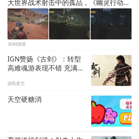
大世界战术射击中的孤品，《幽灵行动：荒野》次世代体验报告
3DM游戏
IGN赞扬《古剑》：转型
高难魂游表现不错 充满潜
力
游民星空
天空硬糖消