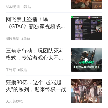
3DM游戏
1跟贴
网飞禁止盗播！曝
《GTA6》新独家视频或迎
最严管控
游民星空
2跟贴
三角洲行动：玩团队死斗
模式，专治游戏心太不好
的玩家
子弹哥
6跟贴
狂揽80亿，这个"越骂越
火"的系列，迎来终极一战
天天美剧吧