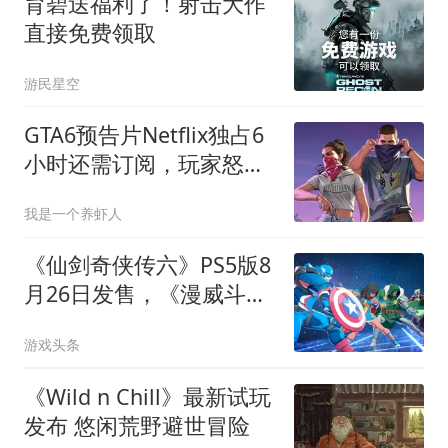
育碧送福利了！射击大作
直接免费领取
游民星空
GTA6预告片Netflix独占6
小时还需订阅，玩家怒斥
Rockstar贪婪营销
我是一个养虾人
《仙剑奇侠传六》PS5版8
月26日发售，《漫威斗
魂》发售Steam国区298
游戏头条
元起
《Wild n Chill》最新试玩
发布 悠闲荒野避世冒险