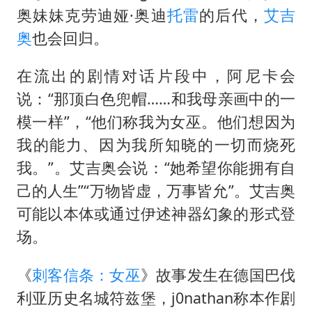
奥妹妹克劳迪娅·奥迪
托雷
的后代，
艾吉
奥
也会回归。
在流出的剧情对话片段中，阿尼卡会
说：“那顶白色兜帽……和我母亲画中的一
模一样”，“他们称我为女巫。他们想因为
我的能力、因为我所知晓的一切而烧死
我。”。艾吉奥会说：“她希望你能拥有自
己的人生”“万物皆虚，万事皆允”。艾吉奥
可能以本体或通过伊述神器幻象的形式登
场。
《
刺客信条：女巫
》故事发生在德国巴伐
利亚历史名城符兹堡，j0nathan称本作剧