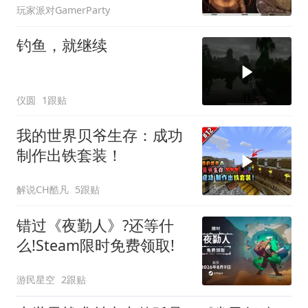
玩家派对GamerParty
钓鱼，就继续
仪圆
1跟贴
我的世界贝爷生存：成功
制作出铁套装！
解说CH酷凡
5跟贴
错过《夜勤人》?还等什
么!Steam限时免费领取!
游民星空
2跟贴