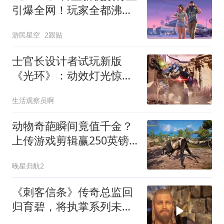
引爆全网！玩家全都沸腾
了
游民星空
2跟贴
士官长设计者试玩新版
《光环》：动效灯光惊
艳，却称有点小遗憾
生活观察员啊
动物奇葩瞬间竟值千金？
上传游戏剪辑赢250英镑
大奖
晚星归航2
《刺客信条》传奇总监回
归育碧，将执掌系列未来
发展