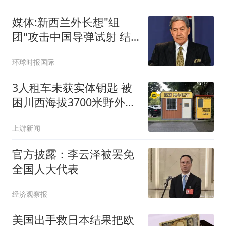
媒体:新西兰外长想"组
团"攻击中国导弹试射 结
果被打脸
环球时报国际
3人租车未获实体钥匙 被
困川西海拔3700米野外10
余小时
上游新闻
官方披露：李云泽被罢免
全国人大代表
经济观察报
美国出手救日本结果把欧