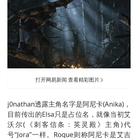
国防部：中国军队坚决反制任何闹海挑衅图谋
陈幸同晋级WTT横滨冠军赛8强
百花奖开幕式
两名乘客在飞机上因调节座椅起冲突
女儿为争财产堵门阻挠父亲出殡
夯实基础开新局
打开网易新闻 查看精彩图片
j0nathan透露主角名字是阿尼卡(Anika)，
目前传出的Elsa只是占位名，就像当初艾
沃尔(《刺客信条：英灵殿》主角)代
号“Jora”一样。Rogue则称阿尼卡是艾吉