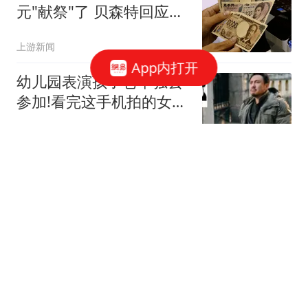
元"献祭"了 贝森特回应质
疑
上游新闻
App内打开
幼儿园表演孩子爸单独去
参加!看完这手机拍的女幼
师视频家要散了哈哈
经典段子
比失业更可怕的事，正在
悄悄发生
东亚财评V
中超｜成都蓉城官宣续约
功勋外援费利佩