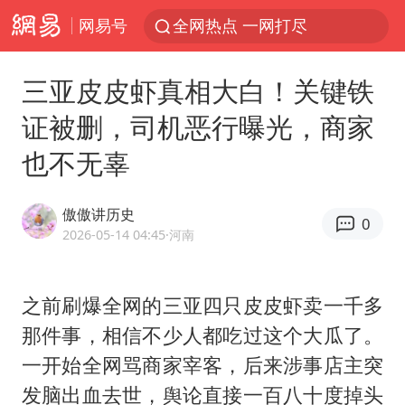
网易号
全网热点 一网打尽
三亚皮皮虾真相大白！关键铁
证被删，司机恶行曝光，商家
也不无辜
傲傲讲历史
0
2026-05-14 04:45
·河南
之前刷爆全网的三亚四只皮皮虾卖一千多
那件事，相信不少人都吃过这个大瓜了。
一开始全网骂商家宰客，后来涉事店主突
发脑出血去世，舆论直接一百八十度掉头