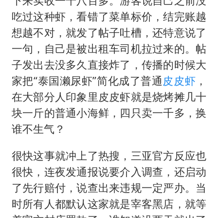
下来实收一千八百多。游客说自己之前没
吃过这种虾，看错了菜单标价，结完账越
想越不对，就发了帖子吐槽，还特意说了
一句，自己是被出租车司机拉过来的。帖
子发出去没多久直接炸了，传播的时候大
家把“泰国濑尿虾”简化成了普通
皮皮虾
，
在大部分人印象里皮皮虾就是烧烤摊几十
块一斤的普通小海鲜，四只卖一千多，换
谁不生气？
很快这事就冲上了热搜，三亚官方反应也
很快，连夜发通报说要介入调查，还启动
了先行赔付，说查出来违规一定严办。当
时所有人都默认这家就是宰客黑店，就等