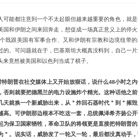
人可能都注意到一个不太起眼但越来越重要的角色，就是
美国和伊朗之间来回奔走，想促成一场真正意义上的停火
个既跟美国有军事合作、又和伊朗有宗教和边境纽带的
过的。可问题就在于，巴基斯坦大概真没料到，自己一片
头来竟然被美国和以色列当成了棋子。
时特朗普在社交媒体上又开始放狠话，说什么48小时之内
，否则就要把德黑兰的电力设施炸个精光。这种话他之前
几天就换一个新威胁出来，从＂炸回石器时代＂到＂摧毁
越高。可伊朗那边根本不吃这一套，总统佩泽希齐扬公开
起为保卫国家牺牲，革命卫队的将领更是直接把特朗普的
为＂。说实话，威胁发了一轮又一轮，最后都没真动手，