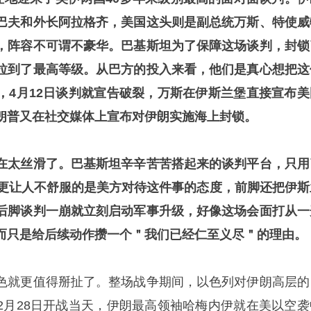
巴夫和外长阿拉格齐，美国这头则是副总统万斯、特使威
，阵容不可谓不豪华。巴基斯坦为了保障这场谈判，封锁
拉到了最高等级。从巴方的投入来看，他们是真心想把这
，4月12日谈判就宣告破裂，万斯在伊斯兰堡直接宣布美
朗普又在社交媒体上宣布对伊朗实施海上封锁。
在太丝滑了。巴基斯坦辛辛苦苦搭起来的谈判平台，只用
。更让人不舒服的是美方对待这件事的态度，前脚还把伊斯
后脚谈判一崩就立刻启动军事升级，好像这场会面打从一
而只是给后续动作攒一个＂我们已经仁至义尽＂的理由。
色就更值得掰扯了。整场战争期间，以色列对伊朗高层的
2月28日开战当天，伊朗最高领袖哈梅内伊就在美以空袭