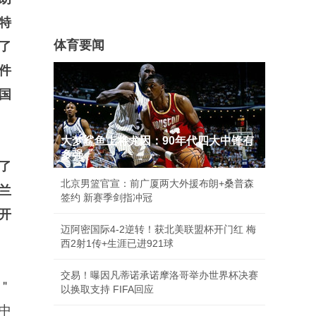
特
体育要闻
了
件
国
大梦鲨鱼上将尤因：90年代四大中锋有
多强
了
北京男篮官宣：前广厦两大外援布朗+桑普森
兰
签约 新赛季剑指冲冠
开
迈阿密国际4-2逆转！获北美联盟杯开门红 梅
西2射1传+生涯已进921球
交易！曝因凡蒂诺承诺摩洛哥举办世界杯决赛
＂
以换取支持 FIFA回应
中