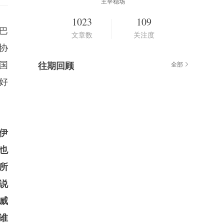
主宰稳场
1023
109
巴
文章数
关注度
协
国
往期回顾
全部
好
伊
也
所
说
威
谁