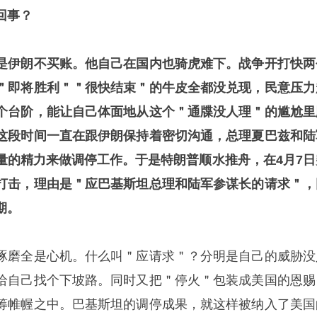
回事？
是伊朗不买账。他自己在国内也骑虎难下。战争开打快两
＂即将胜利＂＂很快结束＂的牛皮全都没兑现，民意压力
个台阶，能让自己体面地从这个＂通牒没人理＂的尴尬里
这段时间一直在跟伊朗保持着密切沟通，总理夏巴兹和陆
量的精力来做调停工作。于是特朗普顺水推舟，在4月7日
打击，理由是＂应巴基斯坦总理和陆军参谋长的请求＂，
期。
琢磨全是心机。什么叫＂应请求＂？分明是自己的威胁没
给自己找个下坡路。同时又把＂停火＂包装成美国的恩赐
筹帷幄之中。巴基斯坦的调停成果，就这样被纳入了美国