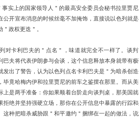
为＂事实上的国家领导人＂的最高安全委员会秘书拉里贾尼
在公开宣布消息的时候丝毫不加掩饰，直接说以色列就是
动＂政权更迭＂。
列对卡利巴夫的＂点名＂，味道就完全不一样了。谈判
利巴夫将代表伊朗参与会谈，这个信息释放本身就带有极
就发出了警告，认为以色列点名卡利巴夫是＂为暗杀创造
，毕竟哈梅内伊和拉里贾尼的前车之鉴摆在那里。而从美
际上是两手准备：你如果顺着台阶走向谈判桌，那美国就
果拒绝并坚持强硬立场，那你在公开信息中暴露的行踪和
。这种把暗杀威胁跟＂和平邀约＂捆绑在一起的做法，说
。