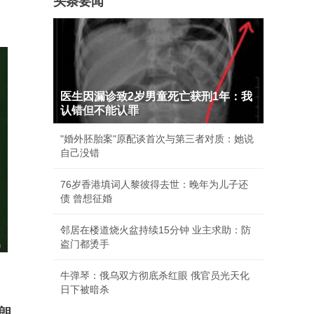
头条要闻
医生因漏诊致2岁男童死亡获刑1年：我
认错但不能认罪
"婚外胚胎案"原配谈首次与第三者对质：她说
自己没错
76岁香港填词人黎彼得去世：晚年为儿子还
债 曾想征婚
邻居在楼道烧火盆持续15分钟 业主求助：防
盗门都烫手
牛弹琴：俄乌双方彻底杀红眼 俄官员光天化
日下被暗杀
朗