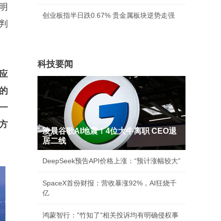
明
创业板指半日跌0.67% 贵金属板块逆势走强
判
科技要闻
应
的
一
方
凌晨谷歌AI地震！4位大牛离职 CEO退
居二线
DeepSeek预告API价格上涨：“预计涨幅较大”
SpaceX首份财报：营收暴涨92%，AI狂烧千
亿
鸿蒙智行："竹知了"相关投诉均有明确侵权事