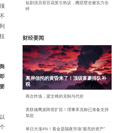
短剧演员登百花奖引热议，圈层壁垒被实力击
须
碎
不
到
拉
财经要闻
舆
即
离岸信托的黄昏来了！顶级富豪排队补
税
要
再次炸场，梁文锋的克制与代价
美联储鹰派阵营扩容！理事库克称已准备支持
加息
以
个
单日大涨4%！黄金是隔夜市场“最亮的资产”