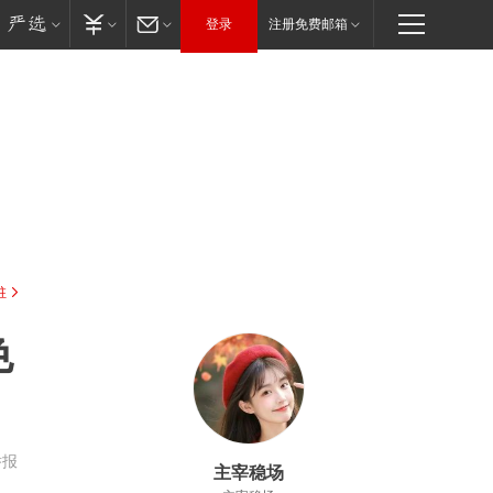
登录
注册免费邮箱
驻
色
举报
主宰稳场