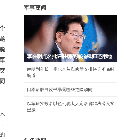
军事要闻
个
越
脱
李在明点名批评驻韩美军拖延归还用地
军
伊朗副外长：霍尔木兹海峡新安排将关闭临时
突
航道
同
日本新版白皮书暴露哪些危险动向
以军证实数名以色列犹太人定居者非法潜入黎
巴嫩
人
，
的