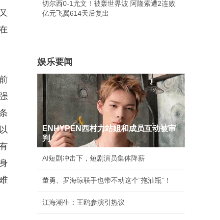
切尔西0-1尤文！被轰世界波 阿隆索遭2连败
又
亿元飞翼614天后复出
在
娱乐要闻
前
强
条
ENHYPEN西村力站姐和成员互动被审
以
判
有
AI短剧冲击下，短剧演员集体降薪
身
难
董勇、罗海琼联手也带不动这个“拖油瓶”！
江海潮生：王鸥参演引热议