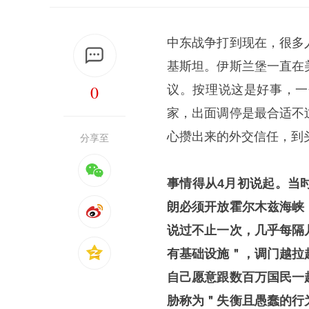
中东战争打到现在，很多
基斯坦。伊斯兰堡一直在
0
议。按理说这是好事，一
家，出面调停是最合适不
心攒出来的外交信任，到
分享至
事情得从4月初说起。当
朗必须开放霍尔木兹海峡
说过不止一次，几乎每隔
有基础设施＂，调门越拉
自己愿意跟数百万国民一
胁称为＂失衡且愚蠢的行