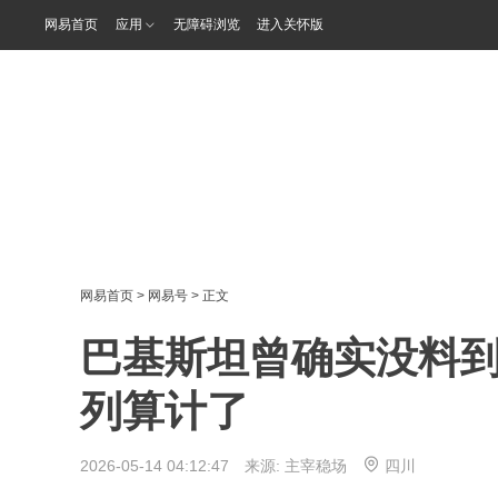
网易首页
应用
无障碍浏览
进入关怀版
网易首页
>
网易号
> 正文
巴基斯坦曾确实没料
列算计了
2026-05-14 04:12:47 来源:
主宰稳场
四川