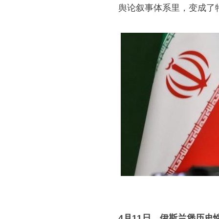
舆论叙事体系里，变成了
4月11日，伊斯兰堡历