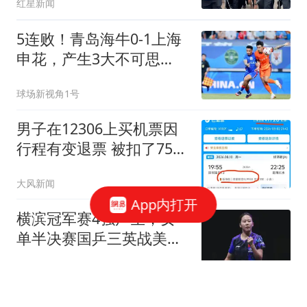
红星新闻
5连败！青岛海牛0-1上海
申花，产生3大不可思
议，以及2个不争事实
球场新视角1号
男子在12306上买机票因
行程有变退票 被扣了75%
票价
大风新闻
App内打开
横滨冠军赛4强产生，女
单半决赛国乒三英战美
和，日本男单独占3席
天涯远行人