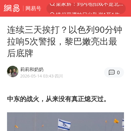
网易号
情侣平潭拍日出坠崖1死1伤
西湖突现狂风暴雨 游客瞬间被浇透
连续三天挨打？以色列90分钟
白海豚将正面袭击贯穿浙江
拉响5次警报，黎巴嫩亮出最
《欢迎来龙餐馆》口碑
后底牌
几元成本的AI广告导致千万市值蒸发
商场现钱学森巨幅海报 负责人回应
莉莉和奶奶
0
杭州全市有序停课
2026-05-14 03:43
·四川
“不怕六爷挂得多 就怕六爷挂一颗”
全民健身事业高质量发展
中东的战火，从来没有真正熄灭过。
WTT瑞典大满贯女单签表出炉
36岁男演员成景区NPC后人气爆棚