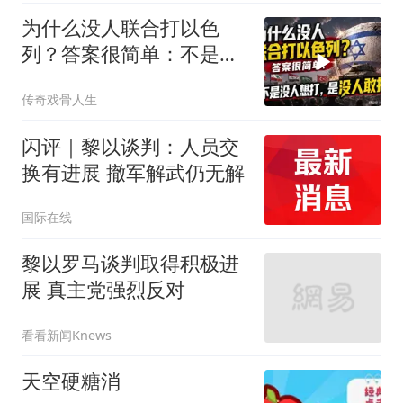
为什么没人联合打以色
列？答案很简单：不是没
人想打，是没人敢打
传奇戏骨人生
闪评｜黎以谈判：人员交
换有进展 撤军解武仍无解
国际在线
黎以罗马谈判取得积极进
展 真主党强烈反对
看看新闻Knews
天空硬糖消