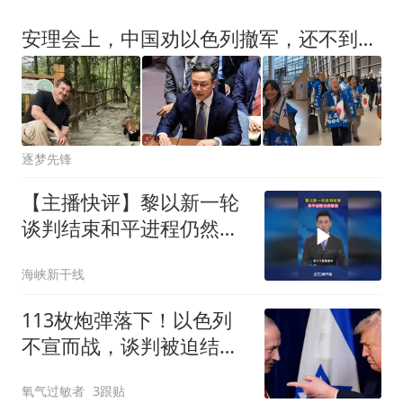
安理会上，中国劝以色列撤军，还不到十天，以方正式关闭成都使馆
逐梦先锋
【主播快评】黎以新一轮
谈判结束和平进程仍然脆
弱
海峡新干线
113枚炮弹落下！以色列
不宣而战，谈判被迫结
束，美或打错算盘了
氧气过敏者
3跟贴