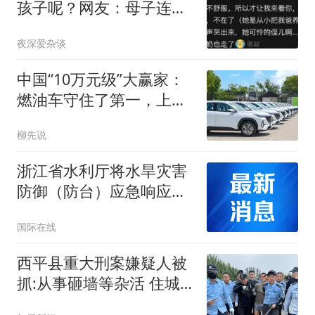
孩子呢？网友：母子连
心，只是骗自己而已
夜深爱杂谈
中国“10万元级”大赢家：
燃油车守住了第一，上半
年销售出11万台
柳先说
浙江省水利厅将水旱灾害
防御（防台）应急响应提
升至Ⅰ级
国际在线
西平县重大刑案嫌疑人被
抓:从事砸墙等杂活 住城
中村