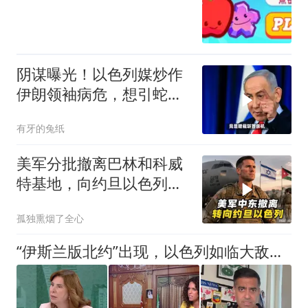
阴谋曝光！以色列媒炒作
伊朗领袖病危，想引蛇出
洞企图实施斩首？
有牙的兔纸
美军分批撤离巴林和科威
特基地，向约旦以色列转
移装备人员
孤独熏烟了全心
“伊斯兰版北约”出现，以色列如临大敌：与这三国关系都不太好