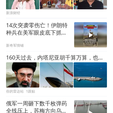
新浪财经
14次突袭零伤亡！伊朗特
种兵在美军眼皮底下抓
人，美情报网成摆设
新奇军情铺
160天过去，内塔尼亚胡千算万算，也没想到美国会打不赢伊朗
你的雷达站
1跟贴
俄军一周砸下数千枚弹药
全线压上，苏梅方向乌军