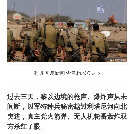
上四休三，但降薪1000元，你接受吗？
乐享全民健身 共筑健康中国
打开网易新闻 查看精彩图片
过去三天，黎以边境的枪声、爆炸声从未
间断，以军特种兵秘密越过利塔尼河向北
突进，真主党火箭弹、无人机轮番轰炸双
方杀红了眼。