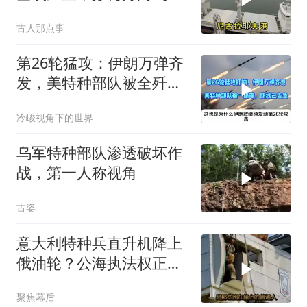
特种部队被打残
古人那点事
第26轮猛攻：伊朗万弹齐
发，美特种部队被全歼，
防线告急
冷峻视角下的世界
乌军特种部队渗透破坏作
战，第一人称视角
古姿
意大利特种兵直升机降上
俄油轮？公海执法权正在
被重新定义
聚焦幕后