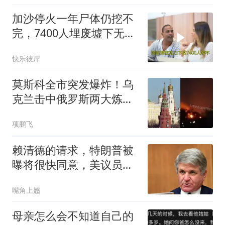
加沙停火一年尸体仍挖不
完，7400人埋废墟下无人
知晓？
快乐彼岸
莫斯科全市突发爆炸！乌
克兰击中俄罗斯两大炼油
厂
项鹏飞
赖清德的请求，特朗普被
曝将很快同意，美议员：
必须以实力拒统
嘴角上翘
母亲怎么会不知道自己的