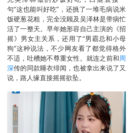
句“这也能叫好吃”，还挑了一堆毛病说米
饭硬葱花粗，完全没顾及吴泽林是带病忙
活了一整天。早年她形容自己主演的《招
摇》男女主关系，还用了“男霸总和小母
狗”这种说法，不少网友看了都觉得格外
不适，吐槽她不尊重女性。就连之前和
周
深
传的同款睡衣绯闻，也被拿出来说了又
说，路人缘直接摇摇欲坠。