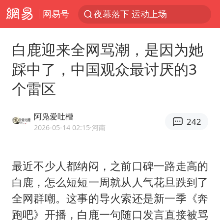
网易号
改名后的“青海拉面”店
1岁宝宝碰坏纸巾盒 宝妈被索赔924元
白鹿迎来全网骂潮，是因为她
泸溪河：桃酥吃出金属牙冠视频不实
踩中了，中国观众最讨厌的3
女子开一天一夜空调后二氧化碳中毒
个雷区
男子结婚8年3个女儿均非亲生
“空调24小时开着更省电”不实
阿凫爱吐槽
242
“不建议大家买深色蛋糕”
2026-05-14 02:15
·河南
台风白海豚逼近 暴雨大暴雨来袭
谁是宇树科技背后赢家
最近不少人都纳闷，之前口碑一路走高的
白鹿，怎么短短一周就从人气花旦跌到了
985博士后被曝在妻子孕期出轨后续
全网群嘲。这事的导火索还是新一季《奔
公司“上四休三”但要降薪1000元
跑吧》开播，白鹿一句随口发言直接被骂