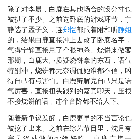
除了对李晨，白鹿在其他场合的没分寸也
被扒了不少。之前选卧底的游戏环节，宁
静选了孟子义，连
郑恺
都跟着附和听
静姐
的，结果白鹿直接冲上去改了卧底名字，
气得宁静直接甩了个眼神杀。烧饼来做客
那期，白鹿大声质疑烧饼拿的东西，语气
特别冲，烧饼都无奈调侃她谁都不信，凶
得自己有点害怕。白鹿辩解完自己只是语
气厉害，直接扭头跟别的嘉宾聊天，压根
不接烧饼的话，连个台阶都不给人下。
随着新争议发酵，白鹿更早的不当言论也
被挖了出来。之前在综艺节目里，沈月夸
完吴泽林做的炒饭好吃，白鹿直接一