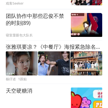
戏客Seeker
团队协作中那些忍俊不禁
的时刻(89)
寝室显眼包大队长
张雅琪要凉？《中餐厅》海报紧急除名、品牌方下架物料，掉粉13万
杨仔述
1跟贴
天空硬糖消