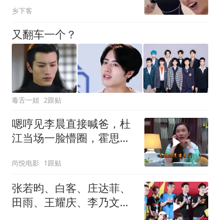
乡下客
又翻车一个？
毒舌一姐
2跟贴
嗯哼见李晨直接喊爸，杜
江当场一脸懵圈，霍思燕
反应超精彩
尚悦电影
1跟贴
张若昀、白客、庄达菲、
田雨、王耀庆、李乃文、
李晨等主创大合影