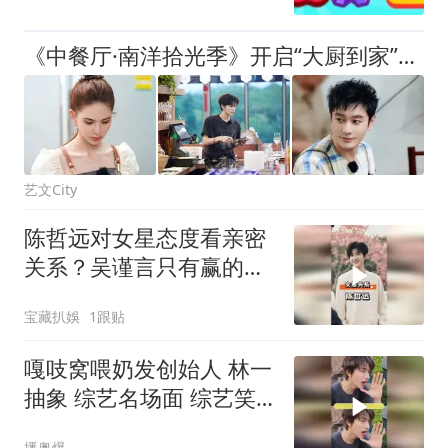
《中餐厅·南洋拾光季》开启“大厨到家”新挑战！
艺文City
陈哲远对女星态度看亲密
关系？吴谨言只有赢的渴
望，白鹿互相欣赏
宝藏扒娛
1跟贴
嘎吱窝喂奶发创始人 林一
抽象 综艺名场面 综艺笑
点
播奥爆