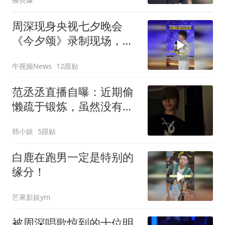
周深现身央视七夕晚会
《今夕颂》录制现场，全
开麦演唱、高温下反复打
牛视频News
12跟贴
磨舞台
范丞丞直播自曝：近期偷
懒疏于锻炼，虽然没有发
胖，但肌肉快要掉没了
韩小娱
5跟贴
白鹿在跑男一定是特别的
缘分！
芒果影娱ym
被周深唱歌惊到的十位明