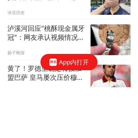
方伪造证件罪！
冰语历史
泸溪河回应"桃酥现金属牙
冠"：网友承认视频情况不
实
扬子晚报
App内打开
黄了！罗德里确定转投加
盟巴萨 皇马屡次压价穆帅
震惊
爱奇艺体育
“白海豚”中心即将进入东
海 上海多区发布台风预警
→
上海预警发布