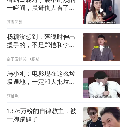
一瞬间，晨哥仇人看了都
得释怀
慕青闻娱
杨颖没想到，落魄时伸出
援手的，不是郑恺和李
晨，而是有妻女的他
燕子爱搞笑
1跟贴
冯小刚：电影现在这么垃
圾遍地，一定和大批垃圾
观众有关系的
阿抽崽
1376万粉的自律教主，被
一脚踢醒了