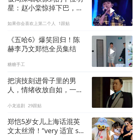
星：赵小棠惊掉下巴，周
华健全程不敢出声
如果你会喜欢上第二个人
1跟贴
《五哈6》爆笑回归！陈
赫李乃文郑恺全员集结
糖糖手工
把演技刻进骨子里的男
人，情绪收放自如，一出
场气场直接拉满！
小龙追剧
29跟贴
郑恺5岁女儿上海话混英
文太丝滑！“very 适宜 so
适宜”萌翻全网，苗苗笑声