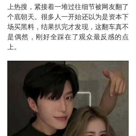
47岁妈妈突然产女 26岁女儿：很震惊
上热搜，紧接着一堆过往细节被网友翻了
97岁英国奶奶飞上天再破吉尼斯纪录
个底朝天。很多人一开始还以为是资本下
OpenAI为免费用户升级GPT-5.6 Luna
场买黑料，结果扒完才发现，这翻车真不
男子杀人后逃进深山21年活得像野人
是偶然，刚好全踩在了观众最反感的点
上。
“中国蔬菜之乡”最高温达41.8℃
如何把百年大党建设得更加坚强有力？