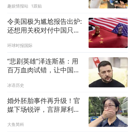
趣娱情报站
1跟贴
同步出镜太温馨
令美国极为尴尬报告出炉:
还想用关税对付中国只会
失败
环球时报国际
“悲剧英雄”泽连斯基：用
百万血肉试错，让中国拿
到了新的入场券
冰语历史
婚外胚胎事件再升级！官
媒下场锐评，言辞犀利，
句句戳进原配心窝
大鱼简科