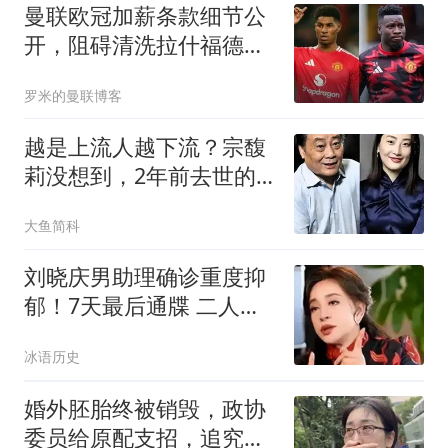
曼联欧冠加薪条款细节公
开，阻碍清洗拉什福德！
齐尔克泽有望卖掉
罗米的曼联博客
越是上流人越下流？宗馥
莉没想到，2年前去世的
父亲竟摆了她一道
大鱼简科
刘晓庆男助理确诊重度抑
郁！7天最后通牒 二人私
密事只是冰山一角
冰语历史
婚外胚胎终被销毁，政协
委员给原配支招，追究男