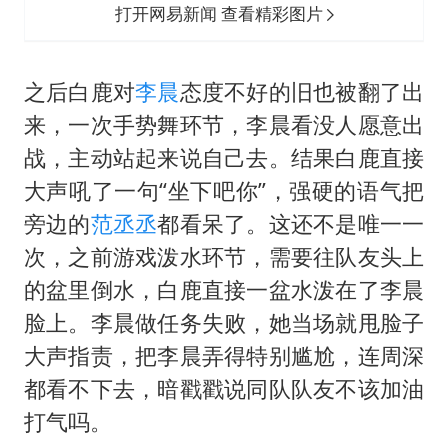
打开网易新闻 查看精彩图片
之后白鹿对
李晨
态度不好的旧也被翻了出
来，一次手势舞环节，李晨看没人愿意出
战，主动站起来说自己去。结果白鹿直接
大声吼了一句“坐下吧你”，强硬的语气把
旁边的
范丞丞
都看呆了。这还不是唯一一
次，之前游戏泼水环节，需要往队友头上
的盆里倒水，白鹿直接一盆水泼在了李晨
脸上。李晨做任务失败，她当场就甩脸子
大声指责，把李晨弄得特别尴尬，连周深
都看不下去，暗戳戳说同队队友不该加油
打气吗。