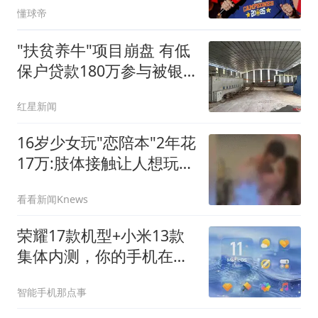
懂球帝
"扶贫养牛"项目崩盘 有低
保户贷款180万参与被银
行起诉
红星新闻
16岁少女玩"恋陪本"2年花
17万:肢体接触让人想玩多
次
看看新闻Knews
荣耀17款机型+小米13款
集体内测，你的手机在名
单里吗？
智能手机那点事