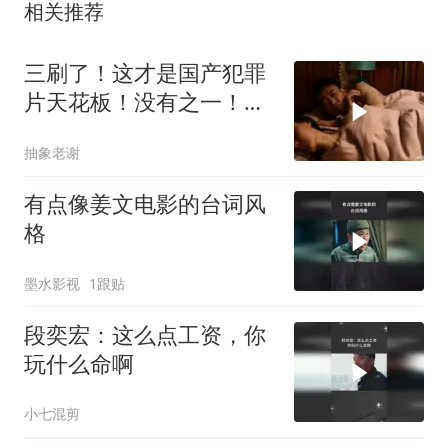
相关推荐
三刷了！这才是国产犯罪
片天花板！没有之一！人
性经不起考验！
抽象老谢
有点像姜文电影的台词风
格
墨水影视
1跟贴
段奕宏：这么点工资，你
玩什么命啊
小七混剪