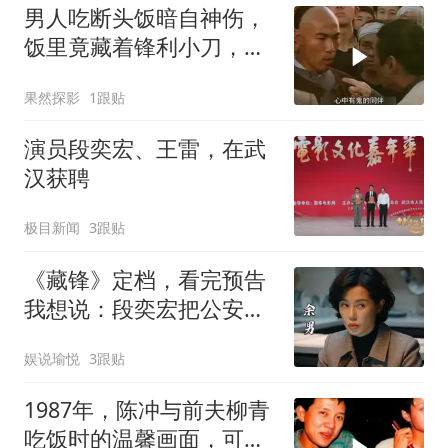
男人吃断头饭暗自神伤，
饭里竟藏着锋利小刀，命
运就此迎来大反转
果然探影
1跟贴
演员段奕宏、王雷，在武
汉获聘
极目新闻
3跟贴
《藏锋》定档，看完预告
我想说：段奕宏把公安剧
的大门踹烂了
娱说瑜悦
3跟贴
1987年，陈冲与前夫柳青
吃饭时的温馨画面，可惜