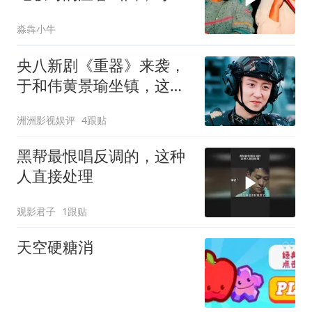
两人的婚姻仅维持了4年
淼犇小牛
央八新剧《重器》来袭，
于和伟黄景瑜坐镇，这回
段奕宏有对手了
洲洲影视娱评
4跟贴
黑帮最恨唱反调的，这种
人直接处理
观影君子
1跟贴
天空硬糖消