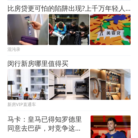
比房贷更可怕的陷阱出现?上千万年轻人成收割目标，5年或掏空未来
混沌录
闵行新房哪里值得买
新房VIP直通车
马卡：皇马已得知罗德里
同意去巴萨，对竞争这笔
交易感到悲观