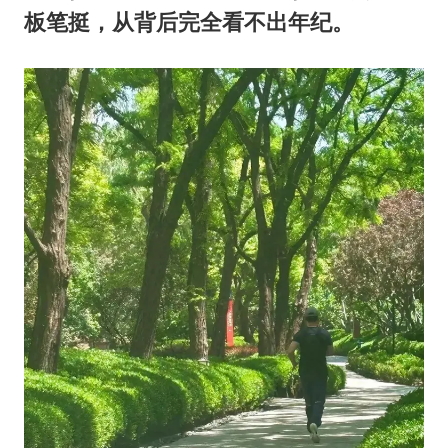
贵州轮胎子公司获美国退税8136万
板笔挺，从背后完全看不出年纪。
吉林一“温度计大楼”读数爆表
多地要求领导干部带头休假
80后女柜员逆袭成4200亿银行副行长
女子利用漏洞0元薅走3000多件家电
奋进开新局 实干挑大梁