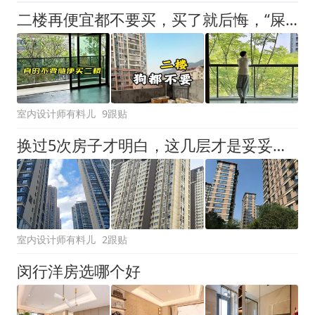
二楼再便宜都不要买，买了就后悔，“屎漫金山”谁能忍？
室内设计师有料儿
9跟贴
换过5次房子才明白，这几层才是妥妥的“黄金楼层”，越住越舒服
室内设计师有料儿
2跟贴
闵行洋房选哪个好