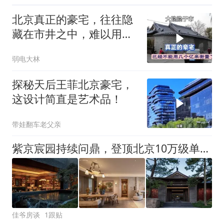
北京真正的豪宅，往往隐
藏在市井之中，难以用价
值几个亿来衡量了
弱电大林
探秘天后王菲北京豪宅，
这设计简直是艺术品！
带娃翻车老父亲
紫京宸园持续问鼎，登顶北京10万级单价豪宅榜首
佳爷房谈
1跟贴