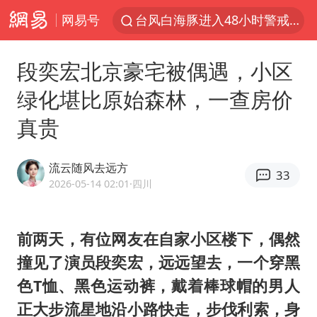
网易号
台风白海豚进入48小时警戒线
佛得角门将亮相智利俱乐部主场
段奕宏北京豪宅被偶遇，小区
看守所辅警收受10万获刑1年
绿化堪比原始森林，一查房价
宇树科技发行价格150.80元/股
真贵
CIA被曝已秘密设立古巴工作组
泰国一女公务员妆容引争议 本人回应
流云随风去远方
33
U17国足1分钟轰2球
2026-05-14 02:01
·四川
宇树科技王兴兴身家有望超200亿元
中国养老床位“三连降”
前两天，有位网友在自家小区楼下，偶然
撞见了演员
段奕宏
，远远望去，一个穿黑
台风白海豚影响中国已成定局
色T恤、黑色运动裤，戴着棒球帽的男人
外交部发言人就广岛核爆81周年等答记者问
正大步流星地沿小路快走，步伐利索，身