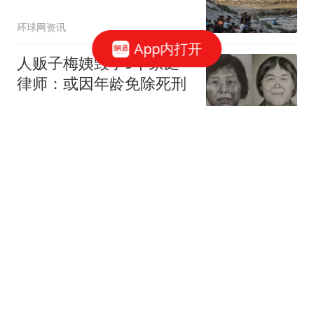
环球网资讯
App内打开
人贩子梅姨毁了9个家庭
律师：或因年龄免除死刑
看看新闻Knews
央视直播8月7日横滨冠军
赛，向鹏对张本智和，陈
垣宇战张禹珍
乒乓球球
日本议员谈中日差距：中
国今非昔比，介入台海将
遭灭顶之灾
甜到你心坎