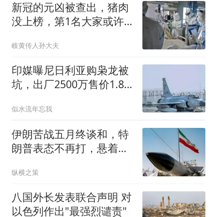
新冠的元凶被查出，猪肉
没上榜，第1名大家或许
每天都在接触！
岐黄传人孙大夫
印媒曝尼日利亚购枭龙被
坑，出厂2500万售价1.8
亿
似水流年忘我
伊朗苦战五月终谈和，特
朗普表态不再打，悬着的
心能否放下？
纵横之策
八国外长发表联合声明 对
以色列作出"最强烈谴责"