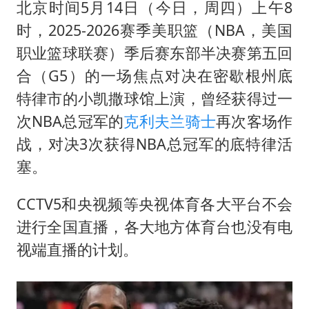
白海豚将正面袭击贯穿浙江
北京时间5月14日（今日，周四）上午8
酒店回应车内过夜被收150元
时，2025-2026赛季美职篮（NBA，美国
职业篮球联赛）季后赛东部半决赛第五回
黄金牛市回来了吗
合（G5）的一场焦点对决在密歇根州底
酒店花洒现排泄物住客索赔遭拒
特律市的小凯撒球馆上演，曾经获得过一
乐享全民健身 共筑健康中国
次NBA总冠军的
克利夫兰骑士
再次客场作
战，对决3次获得NBA总冠军的底特律活
塞。
CCTV5和央视频等央视体育各大平台不会
进行全国直播，各大地方体育台也没有电
视端直播的计划。