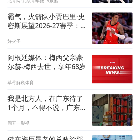
北青网-北京青年报
4跟贴
霸气，火箭队小贾巴里·史
密斯展望2026-27赛季：
一支更强的球队
好火子
阿根廷媒体：梅西父亲豪
尔赫-梅西去世，享年68岁
草莓解说体育
我是北方人，在广东待了
1个月，不得不说，广东
人真的太干净了
周哥一影视
健在资历最老的总政治部