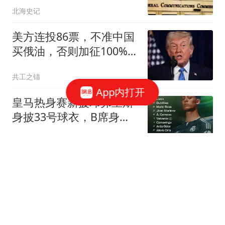
北海史记
美方连投86票，不准中国
买俄油，否则加征100%，
中方已做最坏打算
共工之锚
App内打开
皇马热身赛新援邓弗里斯
身披33号球衣，B席身披
31号
懂球帝
小米18发布在即！背屏是
一大卖点，双2亿影像也
安排上了
雷科技