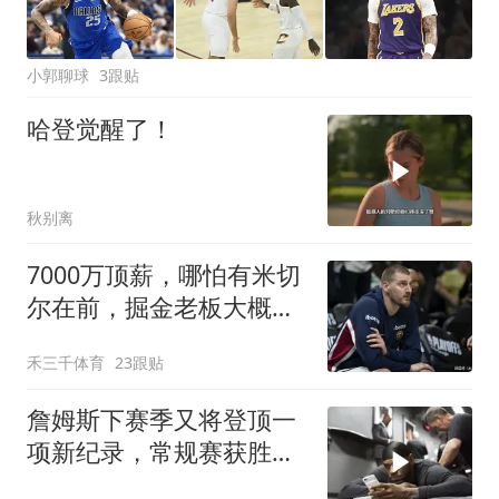
小郭聊球
3跟贴
哈登觉醒了！
秋别离
7000万顶薪，哪怕有米切
尔在前，掘金老板大概率
也不会给约基奇
禾三千体育
23跟贴
詹姆斯下赛季又将登顶一
项新纪录，常规赛获胜数
第一