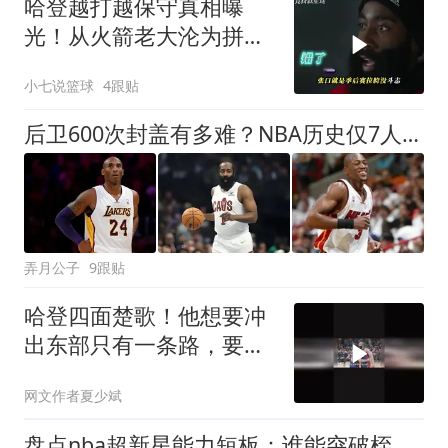
哈登越打越保守真相曝
光！从火箭老大沦为拼
图，不全是伤病
小七说篮球
4跟贴
后卫600次封盖有多难？NBA历史仅7人达成，哈登竟然上榜且力压科比
弄月公子
9跟贴
哈登四面楚歌！他想要冲
出东部只有一条路，要远
离詹姆斯和字母哥
网文作者夏少斌
盘点nba超新星能力短板：谁能突破桎梏，完成自我升级？