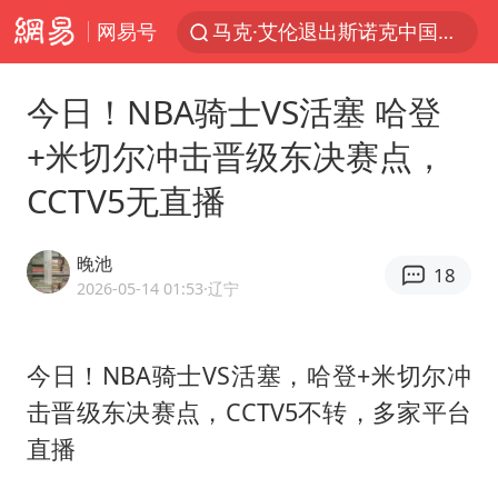
网易号
马克·艾伦退出斯诺克中国公开赛
郑丽文：台湾从来没有“独立”过
今日！NBA骑士VS活塞 哈登
新疆优化调整景区内自驾服务费
+米切尔冲击晋级东决赛点，
情侣平潭拍日出坠崖1死1伤
CCTV5无直播
梁家辉：到内地拍戏不是北上是回归
全民健身事业高质量发展
晚池
18
台当局重金为“台独”织“皇帝新衣”
2026-05-14 01:53
·辽宁
几元成本的AI广告导致千万市值蒸发
老挝国会主席赛宋蓬逝世
今日！NBA骑士VS活塞，哈登+米切尔冲
击晋级东决赛点，CCTV5不转，多家平台
茅台部分直营店飞天茅台提价
直播
夏日经济乘“热”而上 消费市场向“新”而行