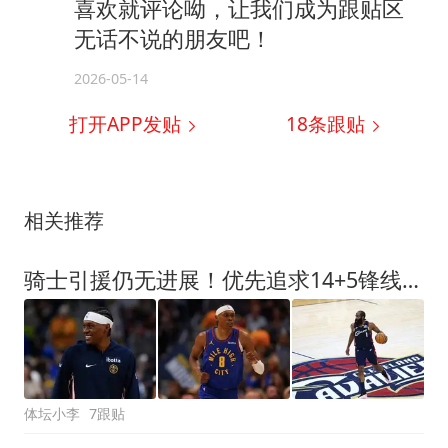
喜欢就评论呦，让我们成为跟贴区
无话不说的朋友吧！
2026-05-14
打开APP发贴
18
条跟贴
相关推荐
骑士引援仍无进展！优先追求14+5锋线悍将，哈登还在苦苦等待
体坛小李
7跟贴