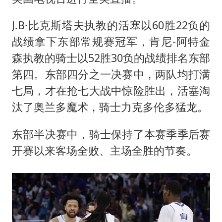
J.B·比克斯塔夫执教的活塞以60胜22负的
战绩拿下东部常规赛冠军，肯尼-阿特金
森执教的骑士以52胜30负的战绩排名东部
第四。东部四分之一决赛中，两队均打满
七局，才在抢七大战中惊险胜出，活塞淘
汰了奥兰多魔术，骑士力克多伦多猛龙。
东部半决赛中，骑士保持了本赛季季后赛
开赛以来客场全败、主场全胜的节奏。