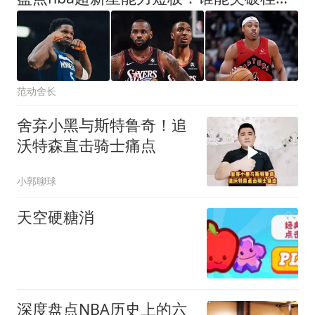
范动舍长
舍弃小黑与斯特鲁奇！追
沃特森直击骑士痛点
小郭聊球
天空硬糖消
深度盘点NBA历史上的六