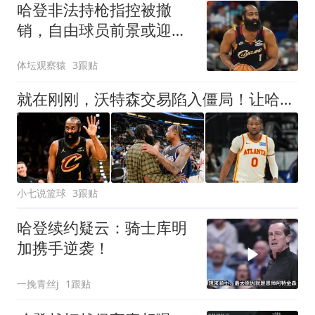
哈登非法持枪指控被撤
销，自由球员前景或迎转
机：一项关键决定落下
体坛观察猿
3跟贴
就在刚刚，沃特森交易陷入僵局！让哈登白白等待两月，骑士该醒悟了，争取库明加
小七说篮球
3跟贴
哈登续约疑云：骑士库明
加携手逆袭！
一挽青丝j
1跟贴