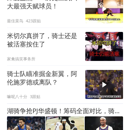
大最强天赋球员！
最佳菜鸟
423跟贴
米切尔真拼了，骑士还是
被活塞按住了
家禽搞笑事务所
骑士队瞄准掘金新翼，阿
伦施罗德或离队？
嘛呢八十分
3跟贴
湖骑争抢PJ华盛顿！筹码全面对比，骑士才是独行侠优先合作方