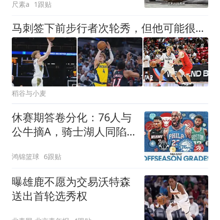
尺素a
1跟贴
马刺签下前步行者次轮秀，但他可能很难得到一份双向合同？
稻谷与小麦
休赛期答卷分化：76人与
公牛摘A，骑士湖人同陷D
级泥潭
鸿锦篮球
6跟贴
曝雄鹿不愿为交易沃特森
送出首轮选秀权