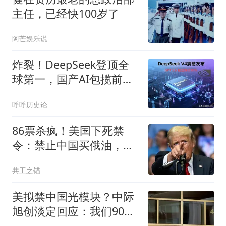
主任，已经快100岁了
阿芒娱乐说
炸裂！DeepSeek登顶全
球第一，国产AI包揽前
五，硅谷彻底沉默。
呼呼历史论
86票杀疯！美国下死禁
令：禁止中国买俄油，对
此中方早留后手
共工之锚
美拟禁中国光模块？中际
旭创淡定回应：我们90%
产能不在中国