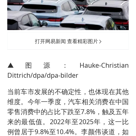
打开网易新闻 查看精彩图片
▲图源：Hauke-Christian
Dittrich/dpa/dpa-bilder
当前车市发展的不确定性，也体现在其他
维度。今年一季度，汽车相关消费在中国
零售消费中的占比下跌至7.8%，触及五年
来的最低值。2022年至2025年，这一比
例曾居于9.8%至10.4%。李颜伟谈道，如