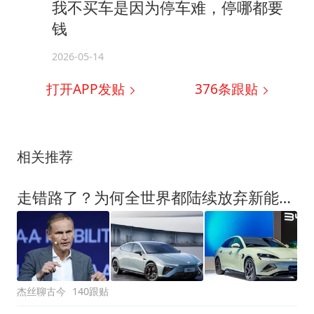
我不买车是因为停车难，停哪都要
钱
2026-05-14
打开APP发贴
376
条跟贴
相关推荐
走错路了？为何全世界都陆续放弃新能源车，中国却坚持大力发展
杰丝聊古今
140跟贴