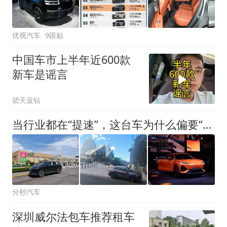
优视汽车
9跟贴
中国车市上半年近600款
新车是谣言
碧天蓝钻
当行业都在“提速”，这台车为什么偏要“慢”下来？
分秒汽车
深圳威尔法包车推荐租车