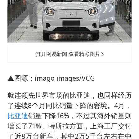
打开网易新闻 查看精彩图片
▲图源：imago images/VCG
就连领先世界市场的比亚迪，也同样经历
了连续8个月同比销量下降的窘境。4月，
比亚迪
销量下降16%，不过其海外销量则
增长了71%。特斯拉方面，上海工厂交付
了近8万台新车，其中2万5千台左右在中