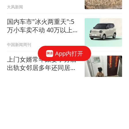
劝阻
大风新闻
国内车市"冰火两重天":5
万小车卖不动 40万以上的
抢购
中国新闻周刊
App内打开
上门女婿常年跟妻子分居
出轨女邻居多年还同居生
子
都市快报橙柿互动
女子随手拍下生锈同心锁
发到网上 没想到锁主人回
复了
大象新闻