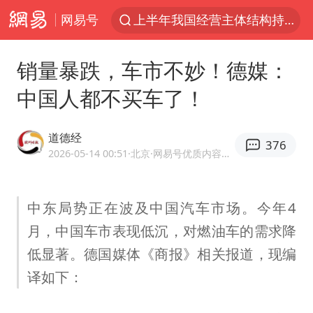
网易号
俄称边境州遭乌大规模袭击已致13伤
《披荆斩棘2026》阵容官宣
销量暴跌，车市不妙！德媒：
杭州机场已取消航班388架次
中国人都不买车了！
浙江省委书记：该停下的坚决停下来
中国籍豪华游艇富商之子在泰国被杀
道德经
376
白海豚北上或致京津冀暴雨
2026-05-14 00:51
·北京
·网易号优质内容创作者
美将每月供乌爱国者拦截导弹
中东局势正在波及中国汽车市场。今年4
国足U17与阿森纳决赛取消 并列冠军
月，中国车市表现低沉，对燃油车的需求降
新疆一婚礼线上邀请引热议
低显著。德国媒体《商报》相关报道，现编
《龙餐馆》 冲奖
译如下：
世界第1特鲁姆普斯诺克中国赛一轮游