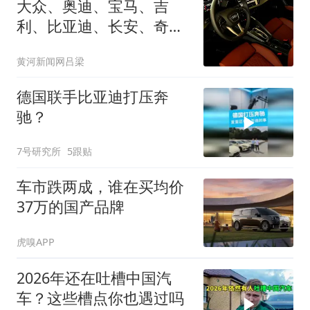
大众、奥迪、宝马、吉
利、比亚迪、长安、奇瑞
等车企宣布未来将大幅调
黄河新闻网吕梁
整内饰设计方向
德国联手比亚迪打压奔
驰？
7号研究所
5跟贴
车市跌两成，谁在买均价
37万的国产品牌
虎嗅APP
2026年还在吐槽中国汽
车？这些槽点你也遇过吗