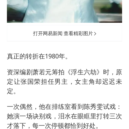
打开网易新闻 查看精彩图片
真正的转折在1980年。
资深编剧萧若元筹拍《浮生六劫》时，原
定让
张国荣
担任男主，女主角却迟迟未
定。
一次偶然，他在排练室看到陈秀雯试戏：
她演一场诀别戏，泪水在眼眶里打转三次
才落下，每一次停顿都恰到好处。