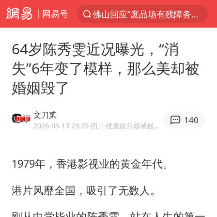
网易号
佛山回应“废品场有残障务工人员”
服务提质，内需扩容有保障
64岁陈秀雯近况曝光，“消
李亚鹏向地铁吐血女孩捐99999元
失”6年变了模样，那么美却被
美股收盘：道指再创历史新高
婚姻毁了
41岁女子为鼓励女儿考上985研究生
人贩子“梅姨”真名谢家梅
文刀贰
140
“老头乐”悬挂“蒙H好几个8”上路
2026-05-13 23:25
·四川
·优质娱乐领域创作者
河南：领导干部要带头休假
被一条街帮助的“煎饼叔叔”去世
1979年，香港影视业的黄金年代。
香港乐坛著名填词人黎彼得去世
港片风靡全国，吸引了无数人。
男子出狱前8天被改判死缓
刚从中学毕业的
陈秀雯
，站在人生的第一