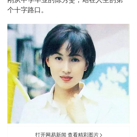
13岁少年白天写作业晚上夜市炒粉
个十字路口。
中方公布5项对美反制措施
外交部回应日本将中国列为最大挑战
被妻子举报丈夫与情人一审获刑1年
“中国游”持续带火“中国购”
你常吃的兰州拉面要改名了
张家界中心汽车站候车厅漏水如瀑布
坚持党全面领导和党中央集中统一领导
打开网易新闻 查看精彩图片