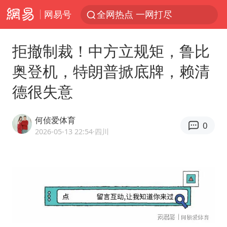
网易号
全网热点 一网打尽
拒撤制裁！中方立规矩，鲁比
奥登机，特朗普掀底牌，赖清
德很失意
何侦爱体育
0
2026-05-13 22:54
·四川