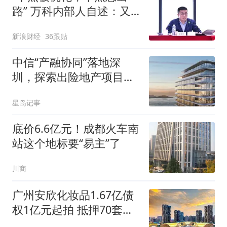
路” 万科内部人自述：又
一事业部解散，地产业务
新浪财经
36跟贴
五年减超万人，跟投坑惨
老员工
中信“产融协同”落地深
圳，探索出险地产项目盘
活新路径
星岛记事
底价6.6亿元！成都火车南
站这个地标要“易主”了
川商
广州安欣化妆品1.67亿债
权1亿元起拍 抵押70套商
业用房