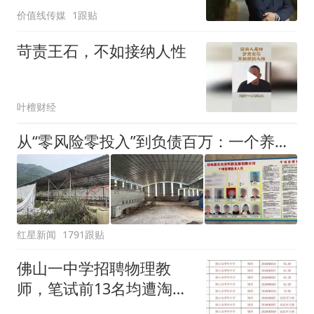
价值线传媒
1跟贴
苛责王石，不如接纳人性
叶檀财经
从“零风险零投入”到负债百万：一个养牛项目崩盘后，谁该为农户的贷款买单丨红星调查
红星新闻
1791跟贴
佛山一中学招聘物理教
师，笔试前13名均遭淘
汰？教育局：已叫停招