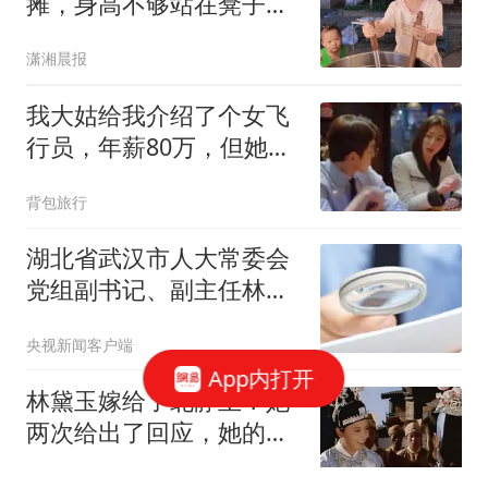
摊，身高不够站在凳子上
招待客人：觉得爸爸妈妈
潇湘晨报
很辛苦很累
我大姑给我介绍了个女飞
行员，年薪80万，但她要
求婚后异地，我正想拒
背包旅行
绝，她突然开口提出2个
条件，我当场改变了注意
湖北省武汉市人大常委会
党组副书记、副主任林文
书被查
央视新闻客户端
App内打开
林黛玉嫁给了北静王？她
两次给出了回应，她的归
宿早被探春说明了
云霄纪史观