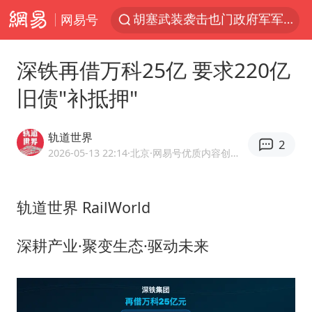
网易号
日本试射“战斧”导弹，国防部回应
东航：国内客票提前14天免费退改
深铁再借万科25亿 要求220亿
台风白海豚中心风力增强
旧债"补抵押"
四川宜宾高县4.9级地震致1死
向鹏0-3不敌张本智和
轨道世界
2
“新疆阿勒泰八月能滑雪”不实
2026-05-13 22:14
·北京
·网易号优质内容创作者
刘国正说向鹏打得很窝囊
轨道世界 RailWorld
山东一元代青花杯离奇失踪
我国外贸延续良好增长态势
深耕产业·聚变生态·驱动未来
宇树科技中一签需缴款7.54万元
国防部：中国军队坚决反制任何闹海挑衅图谋