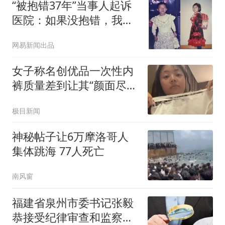
“被抱错37年”当事人起诉
医院：如果没抱错，我不
需要放弃学业早早打工，
网易新闻出品
不会吃那么多苦
女子称名创优品一次性内
裤质量差到让其“颜面尽
失”，品牌客服回应：内部
极目新闻
已启动紧急调查
神秘帖子让6万摩洛哥人
集体跳海 77人死亡
南风窗
福建省泉州市委书记张毅
恭接受纪律审查和监察调