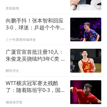
查
界面新闻
向鹏手抖！张本智和回应
3-0，球迷：乒超个个牛，
外战就露馅了
三十年莱斯特城球迷
广厦官宣首批注册10人：
朱俊龙吴骁续约3年C类 赵
岩昊仍在谈判
醉卧浮生
WTT横滨冠军赛太残酷
了：随着陈垣宇0-3，国乒
男单军团全军覆没
侧身凌空斩