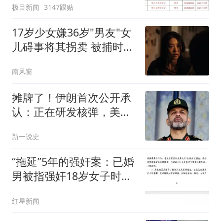
极目新闻
3147跟贴
聘，成立调查组全面核查
17岁少女嫌36岁"男友"女
儿碍事将其拐卖 被捕时怀
孕
南风窗
摊牌了！伊朗首次公开承
认：正在研发核弹，美以
弃核伊朗才会弃核
新一说史
“拖延”5年的强奸案：已婚
男被指强奸18岁女子时隔
5年刑拘，一审判5年双方
红星新闻
均不服