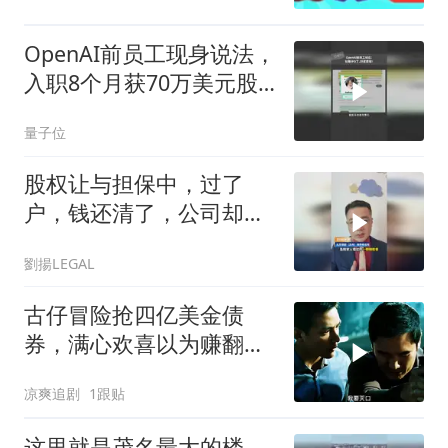
OpenAI前员工现身说法，
入职8个月获70万美元股
权却劝老同事尽快套现
量子位
股权让与担保中，过了
户，钱还清了，公司却没
了？
劉揚LEGAL
古仔冒险抢四亿美金债
券，满心欢喜以为赚翻，
结果却是为他人嫁衣
凉爽追剧
1跟贴
这里就是茂名最大的楼