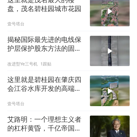
盘，茂名碧桂园城市花园
壹号塔台
揭秘国际最先进的电线保
护层保护股东方法的固定
原理！
改进型Ye三号机
1跟贴
这里就是碧桂园在肇庆四
会江谷水库开发的高端小
区
壹号塔台
艾路明：一个理想主义者
的杠杆黄昏，千亿帝国易
主