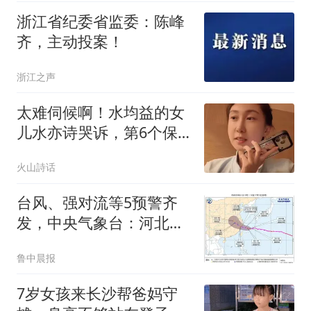
浙江省纪委省监委：陈峰
齐，主动投案！
浙江之声
太难伺候啊！水均益的女
儿水亦诗哭诉，第6个保
姆干又不干了，网友怒
火山詩话
斥：从自身找一下原因吧
台风、强对流等5预警齐
发，中央气象台：河北、
北京、浙江、重庆、云南
鲁中晨报
等地的部分地区小时雨量
大于50毫米，浙江将有10
7岁女孩来长沙帮爸妈守
级以上雷暴大风