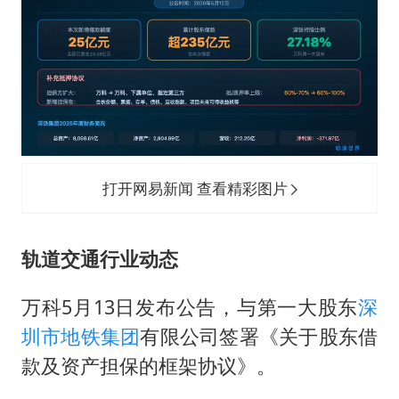
陈幸同晋级WTT横滨冠军赛8强
百花奖开幕式
两名乘客在飞机上因调节座椅起冲突
女儿为争财产堵门阻挠父亲出殡
夯实基础开新局
打开网易新闻 查看精彩图片
轨道交通行业动态
万科5月13日发布公告，与第一大股东
深
圳市地铁集团
有限公司签署《关于股东借
款及资产担保的框架协议》。