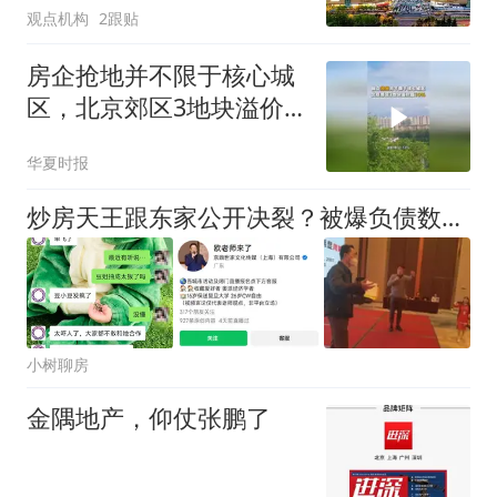
观点机构
2跟贴
房企抢地并不限于核心城
区，北京郊区3地块溢价
均超10%
华夏时报
炒房天王跟东家公开决裂？被爆负债数千万，债主天天上门讨债
小树聊房
金隅地产，仰仗张鹏了