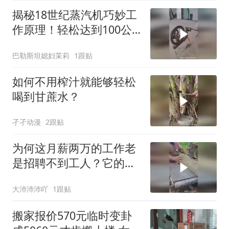
揭秘18世纪蒸汽机巧妙工
作原理！轻松达到100公
里每小时速度
巴勒斯坦媳妇茉莉
1跟贴
如何不用榨汁就能够轻松
喝到甘蔗水？
孑孑动漫
2跟贴
为何这月薪两万的工作老
是招聘不到工人？它的危
险性可想而知！
大沛沛沛吖
1跟贴
搬家报价570元临时变卦