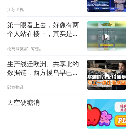
位，围绕真实课题，自主
江苏卫视
探究、分工协作完成项目
任务
第一眼看上去，好像有两
个人站在楼上，其实是海
上集装箱
松离搞笑家
5跟贴
生产线迁欧洲、共享北约
数据链，西方援乌早已突
破武器援助范畴
郭宣翻译
天空硬糖消