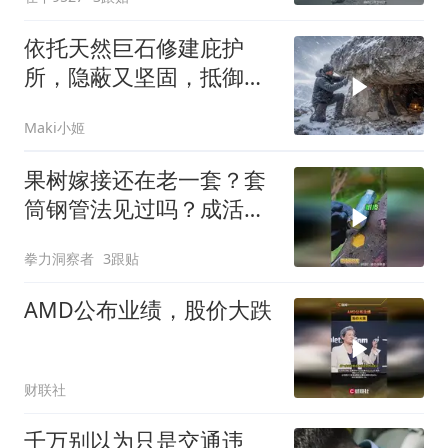
依托天然巨石修建庇护
所，隐蔽又坚固，抵御暴
风雪艰难求生
Maki小姬
果树嫁接还在老一套？套
筒钢管法见过吗？成活率
直接飙到98%以上！
拳力洞察者
3跟贴
AMD公布业绩，股价大跌
财联社
千万别以为只是交通违