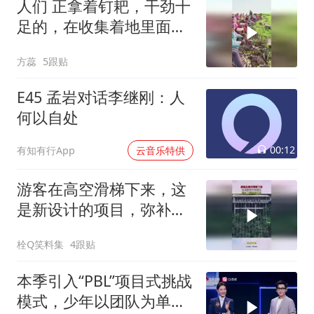
人们 正拿着钉耙，干劲十
足的，在收集着地里面的
植物
方蕊
5跟贴
E45 孟岩对话李继刚：人
何以自处
00:12
有知有行App
云音乐特供
游客在高空滑梯下来，这
是新设计的项目，弥补了
蹦极的不足！
栓Q笑料集
4跟贴
本季引入“PBL”项目式挑战
模式，少年以团队为单