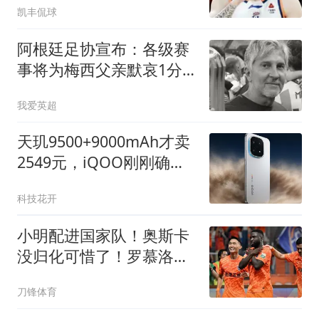
凯丰侃球
王浩然失败，张镇麟最新
发声
阿根廷足协宣布：各级赛
事将为梅西父亲默哀1分
钟 皇马巴萨官方哀悼
我爱英超
天玑9500+9000mAh才卖
2549元，iQOO刚刚确认
的新机，有点意思啊
科技花开
小明配进国家队！奥斯卡
没归化可惜了！罗慕洛溜
达着踢，约翰纯是个大混
刀锋体育
子