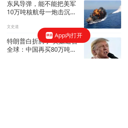
东风导弹，能不能把美军
10万吨核航母一炮击沉？
北理工曾模拟过
文史道
App内打开
特朗普白折腾了 美媒通告
全球：中国再买80万吨大
豆
冰语历史
TVB女星滕丽名取关林淑
敏！活动现场情绪失控疑
爆粗，二人矛盾彻底摆上
TVB剧评社
台面
毛毅军：胜利来之不易；
下半场换上徐皓阳原本就