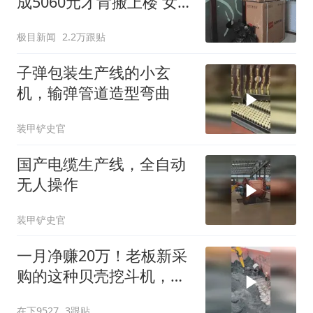
成5060元才肯搬上楼 女子
傻眼
极目新闻
2.2万跟贴
子弹包装生产线的小玄
机，输弹管道造型弯曲
装甲铲史官
国产电缆生产线，全自动
无人操作
装甲铲史官
一月净赚20万！老板新采
购的这种贝壳挖斗机，工
作效率太高效了！
在下9527
3跟贴