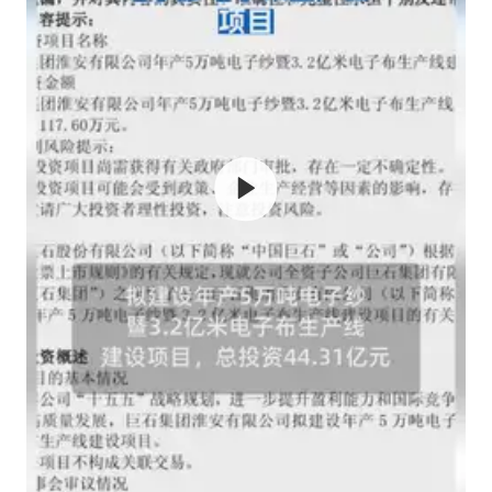
黄金牛市回来了吗
酒店花洒现排泄物住客索赔遭拒
杭州全市有序停课
夏日经济乘“热”而上 消费市场向“新”而行
36岁男演员成景区NPC后人气爆棚
新疆优化调整景区内自驾服务费
全民健身事业高质量发展
乐享全民健身 共筑健康中国