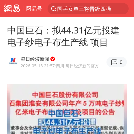
网易号
国乒女单三将晋级四强
光影经济撬动暑期消费新蓝海
中国巨石：拟44.31亿元投建
陈思诚零点晒照为佟丽娅庆生
电子纱电子布生产线 项目
郑丽文：台湾从来没有“独立”过
央视新主播李秋莹孙亚鹏亮相
每日经济新闻
0
几元成本的AI广告导致千万市值蒸发
2026-05-13 21:57
·四川
·每日经济新闻官方网易号
情侣平潭拍日出坠崖1死1伤
老挝国会主席赛宋蓬逝世
茅台部分直营店飞天茅台提价
白海豚将正面袭击贯穿浙江
酒店回应车内过夜被收150元