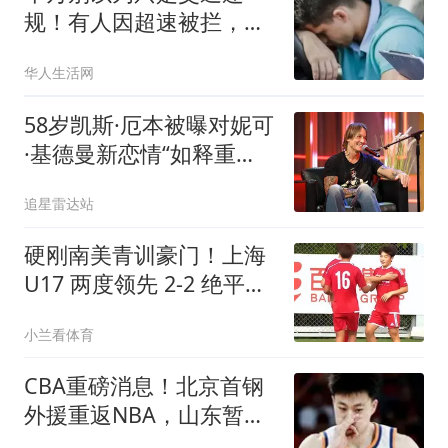
规！有人因超速被拦，身
份曝光后被ICE直接抓走
华人生活网
等待遣返
58岁凯斯·厄本被曝对妮可
·基德曼新恋情“如释重
负”，曾因结束20年婚姻愧
追星雷达站
疚不已
硬刚南美青训豪门！上海
U17 两度领先 2-2 绝平河
床，不败战绩强势拿下小
小兰看体育
组头名
CBA重磅消息！北京首钢
外援重返NBA，山东暂停
引进王岚钦，广东男篮换